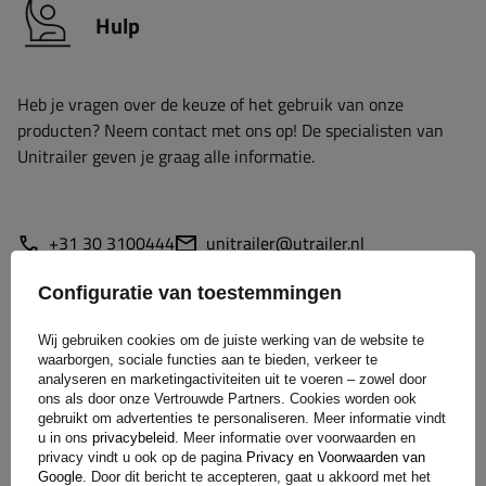
Hulp
Heb je vragen over de keuze of het gebruik van onze
producten? Neem contact met ons op! De specialisten van
Unitrailer geven je graag alle informatie.
+31 30 3100444
unitrailer@utrailer.nl
Configuratie van toestemmingen
Wij gebruiken cookies om de juiste werking van de website te
Specificaties
waarborgen, sociale functies aan te bieden, verkeer te
analyseren en marketingactiviteiten uit te voeren – zowel door
ons als door onze Vertrouwde Partners. Cookies worden ook
Levering
gebruikt om advertenties te personaliseren. Meer informatie vindt
u in ons
privacybeleid
. Meer informatie over voorwaarden en
privacy vindt u ook op de pagina
Privacy en Voorwaarden van
Google
. Door dit bericht te accepteren, gaat u akkoord met het
Stel uw vraag