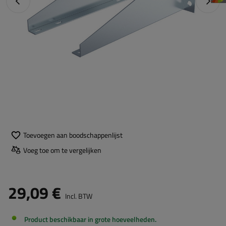
Vorige foto
Napraw
Toevoegen aan boodschappenlijst
Voeg toe om te vergelijken
29,09 €
Incl. BTW
Product beschikbaar in grote hoeveelheden