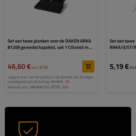
Set van twee planken voor de DAKEN ARKA
Set van twee
81209 gereedschapskist, vak 1125x445 mm
ARKA/JUST/W
en 445x180 mm
41 cm.
46,60 €
5,19 €
Incl. BTW
Inc
Laagste prijs van het product in de periode van 30 dagen
voorafgaand aan de korting:
49,50 €
-5%
Incl. BTW
Normale prijs:
58,29 €
-20%