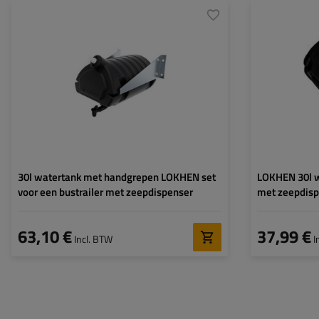
Lengte:
Hoogte:
Breedte:
Toegestaan laad
30l watertank met handgrepen LOKHEN set
LOKHEN 30l w
voor een bustrailer met zeepdispenser
met zeepdisp
63,10 €
37,99 €
Incl. BTW
I