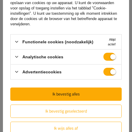
opslaan van cookies op uw apparaat. U kunt de voorwaarden
voor opslag of toegang instellen via het tabblad "Cookie-
instellingen". U kunt uw toestemming op elk moment intrekken
(0)
Beoordelingen
door de cookies uit de browser van het betreffende apparaat te
verwijderen.
Laat uw mening achter
Altijd
Functionele cookies (noodzakelijk)
actief
Uw score:
Analytische cookies
5/5
Advertentiecookies
De inhoud van uw beoordeling
Ik bevestig alles
Ik bevestig geselecteerd
Voeg je eigen productfoto toe:
Ik wijs alles af