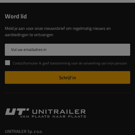
Word lid
Meld je aan voor onze nieuwsbrief om regelmatig nieuws en
aanbiedingen te ontvangen
Vul uw emailadres in
Contactformulier Ik geef toestemming voor de verwerking van mijn persoonlijke gegevens in het contactformulier in overeenstemming met de Verordening van het Europees Parlement en de Raad (EU)
Schrijf in
UNITRAILER Sp. z o.o.