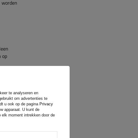
n worden
leen
n op
rkeer te analyseren en
gebruikt om advertenties te
ndt u ook op de pagina
Privacy
uw apparaat. U kunt de
op elk moment intrekken door de