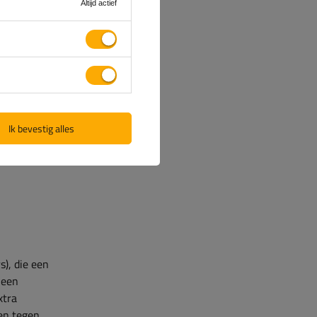
Altijd actief
erzinken,
jn
Ik bevestig alles
alvanische
), die een
 een
xtra
en tegen