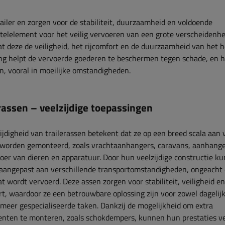
iler en zorgen voor de stabiliteit, duurzaamheid en voldoende
eutelelement voor het veilig vervoeren van een grote verscheidenh
at deze de veiligheid, het rijcomfort en de duurzaamheid van het h
g helpt de vervoerde goederen te beschermen tegen schade, en he
en, vooral in moeilijke omstandigheden.
rassen – veelzijdige toepassingen
ijdigheid van trailerassen betekent dat ze op een breed scala aan
worden gemonteerd, zoals vrachtaanhangers, caravans, aanhange
oer van dieren en apparatuur. Door hun veelzijdige constructie k
aangepast aan verschillende transportomstandigheden, ongeacht 
at wordt vervoerd. Deze assen zorgen voor stabiliteit, veiligheid en
rt, waardoor ze een betrouwbare oplossing zijn voor zowel dagelij
 meer gespecialiseerde taken. Dankzij de mogelijkheid om extra
nten te monteren, zoals schokdempers, kunnen hun prestaties v