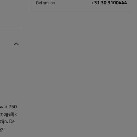
+31 30 3100444
Bel ons op
 van 750
mogelijk
ijn. De
ige