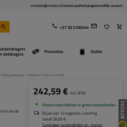
unitrailer@utrailer.nl
Contact
Loyaliteitsprogramma
Mijn account
+31 30 3100444
ietsendragers
Promoties
Outlet
n dakdragers
r 750kg aanhanger 1000mm 1430mm 4x100
242,59 €
Incl. BTW
Product beschikbaar in grote hoeveelheden
0 mm en de
Bij jou van
12 augustus
. Levering
vanaf
28,00 €
Controleer verzendtijden en -kosten