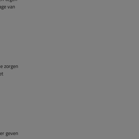
age van
je zorgen
et
ler geven