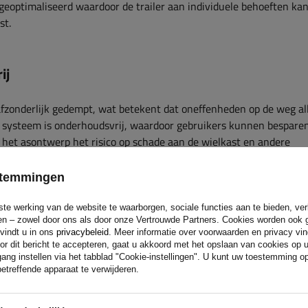
eoptimaliseerd waardoor de trailer aan individuele behoeften ka
st.
ij
afzonderlijk gedempt, wat betekent dat oneffenheden op de weg al
t systeem is onderhoudsvrij, waardoor gebruikers kunnen bespare
het asontwerp het risico op schade aan de wielkast en andere
erburg, zelfs bij zware overbelasting.
estemmingen
phangingssysteem
ste werking van de website te waarborgen, sociale functies aan te bieden, ve
eren – zowel door ons als door onze Vertrouwde Partners. Cookies worden ook 
 vindt u in ons
privacybeleid
. Meer informatie over voorwaarden en privacy vi
 veersysteem met rubberen
or dit bericht te accepteren, gaat u akkoord met het opslaan van cookies op 
ang instellen via het tabblad "Cookie-instellingen". U kunt uw toestemming 
rote afbuigpijlen en zachtere
etreffende apparaat te verwijderen.
en trillingen effectief worden
systemen kunnen met deze