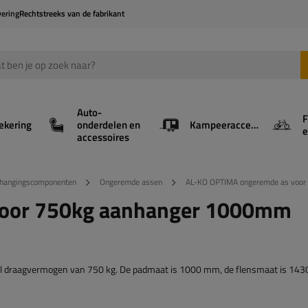
vering
Rechtstreeks van de fabrikant
Auto-
F
ekering
onderdelen en
Kampeeraccessoires
e
accessoires
phangingscomponenten
Ongeremde assen
AL-KO OPTIMA ongeremde as voo
voor 750kg aanhanger 1000mm
draagvermogen van 750 kg. De padmaat is 1000 mm, de flensmaat is 143