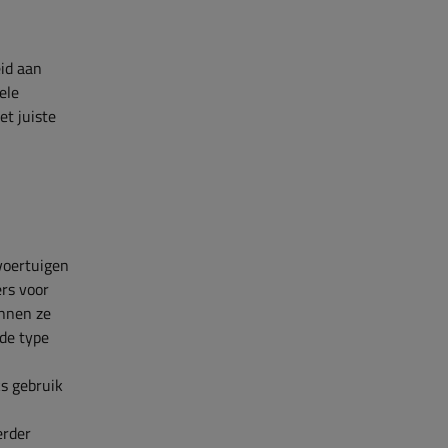
eid aan
ele
t juiste
 voertuigen
rs voor
unnen ze
de type
ks gebruik
erder