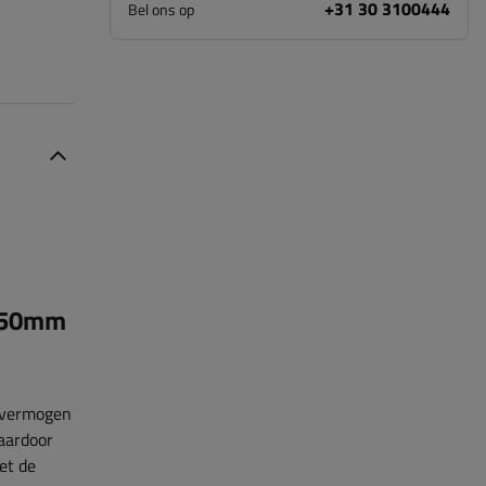
+31 30 3100444
Bel ons op
650mm
gvermogen
aardoor
et de