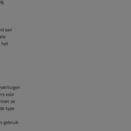
ng,
eid aan
ele
 het
 voertuigen
rs voor
unnen ze
de type
ks gebruik