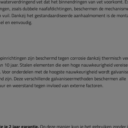
 waterverdringend vet dat het binnendringen van vet voorkomt. E
gingen, zoals dubbele naafafdichtingen, beschermen de mechanism
n vuil. Dankzij het gestandaardiseerde aanhaalmoment is de mont
el en eenvoudig.
opinrichtingen zijn beschermd tegen corrosie dankzij thermisch ve
n 10 jaar. Stalen elementen die een hoge nauwkeurigheid vereisen
g. Voor onderdelen met de hoogste nauwkeurigheid wordt galvanis
md zijn. Deze verschillende galvaniseermethoden beschermen alle
uur en weerstand tegen invloed van externe factoren.
g je 2 jaar garantie.
Op deze manier kun je het gebruiken zonder 