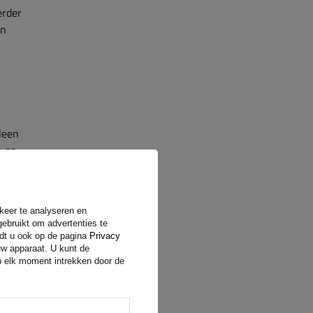
erder
en
leen
n op
rkeer te analyseren en
gebruikt om advertenties te
ndt u ook op de pagina
Privacy
uw apparaat. U kunt de
op elk moment intrekken door de