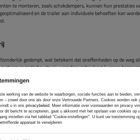
nten te monteren, zoals schokdempers, kunnen hun prestaties v
eoptimaliseerd en de trailer aan individuele behoeften kan word
st.
ij
afzonderlijk gedempt, wat betekent dat oneffenheden op de weg al
t systeem is onderhoudsvrij, waardoor gebruikers kunnen bespare
het asontwerp het risico op schade aan de wielkast en andere
estemmingen
erbrug, zelfs bij zware overbelasting.
ste werking van de website te waarborgen, sociale functies aan te bieden, ve
eren – zowel door ons als door onze Vertrouwde Partners. Cookies worden ook 
phangingssysteem
 vindt u in ons
privacybeleid
. Meer informatie over voorwaarden en privacy vi
or dit bericht te accepteren, gaat u akkoord met het opslaan van cookies op 
ang instellen via het tabblad "Cookie-instellingen". U kunt uw toestemming 
 veersysteem met rubberen
etreffende apparaat te verwijderen.
rote afbuigpijlen en zachtere
en trillingen effectief worden