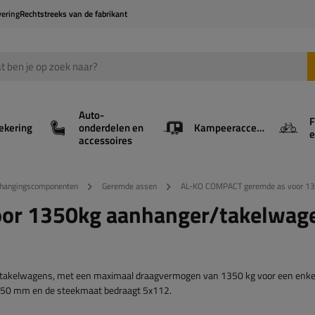
vering
Rechtstreeks van de fabrikant
Auto-
F
ekering
onderdelen en
Kampeeraccessoires
e
accessoires
phangingscomponenten
Geremde assen
AL-KO COMPACT geremde as voor 1
or 1350kg aanhanger/takelwag
kelwagens, met een maximaal draagvermogen van 1350 kg voor een enkel
650 mm en de steekmaat bedraagt 5x112.