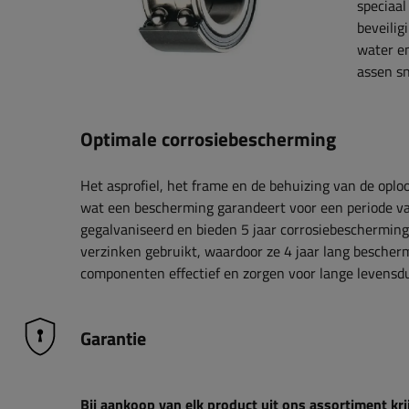
speciaal
beveili
water e
assen sn
Optimale corrosiebescherming
Het asprofiel, het frame en de behuizing van de oplo
wat een bescherming garandeert voor een periode va
gegalvaniseerd en bieden 5 jaar corrosiebeschermin
verzinken gebruikt, waardoor ze 4 jaar lang bescher
componenten effectief en zorgen voor lange levensd
Garantie
Bij aankoop van elk product uit ons assortiment krij