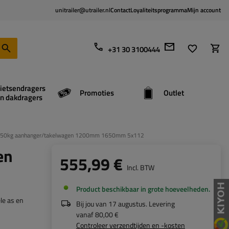
unitrailer@utrailer.nl
Contact
Loyaliteitsprogramma
Mijn account
+31 30 3100444
ietsendragers
Promoties
Outlet
n dakdragers
350kg aanhanger/takelwagen 1200mm 1650mm 5x112
en
555,99 €
Incl. BTW
Product beschikbaar in grote hoeveelheden
e as en
Bij jou van
17 augustus
. Levering
vanaf
80,00 €
Controleer verzendtijden en -kosten