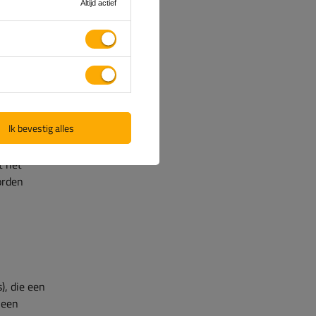
Altijd actief
Ik bevestig alles
 betere
chroefd,
t het
orden
), die een
 een