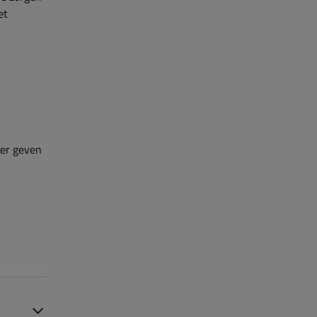
et
ler geven