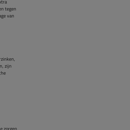
xtra
en tegen
age van
rzinken,
, zijn
che
je zorgen