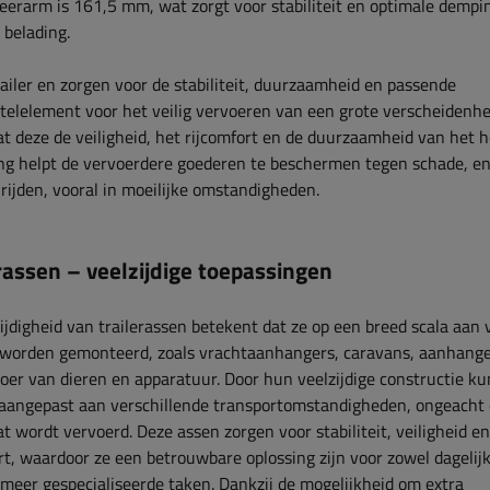
eerarm is ​​161,5 mm, wat zorgt voor stabiliteit en optimale dempi
 belading.
iler en zorgen voor de stabiliteit, duurzaamheid en passende
eutelelement voor het veilig vervoeren van een grote verscheidenh
at deze de veiligheid, het rijcomfort en de duurzaamheid van het h
ng helpt de vervoerdere goederen te beschermen tegen schade, en
 rijden, vooral in moeilijke omstandigheden.
rassen – veelzijdige toepassingen
ijdigheid van trailerassen betekent dat ze op een breed scala aan
worden gemonteerd, zoals vrachtaanhangers, caravans, aanhange
oer van dieren en apparatuur. Door hun veelzijdige constructie k
aangepast aan verschillende transportomstandigheden, ongeacht 
at wordt vervoerd. Deze assen zorgen voor stabiliteit, veiligheid en
rt, waardoor ze een betrouwbare oplossing zijn voor zowel dagelij
 meer gespecialiseerde taken. Dankzij de mogelijkheid om extra