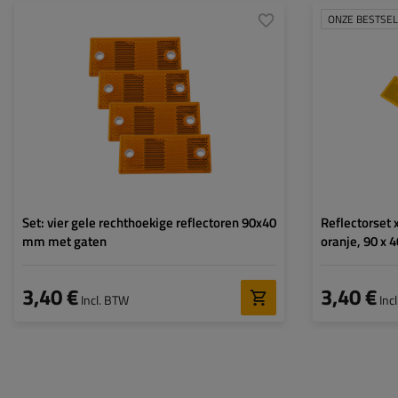
ONZE BESTSE
Hoogte:
40 mm
Breedte:
90 mm
Dikte:
5,3 mm
Kleur:
geel
Bevestigingsmethode:
schroeven
Set: vier gele rechthoekige reflectoren 90x40
Reflectorset 
mm met gaten
oranje, 90 x
3,40 €
3,40 €
Incl. BTW
Inc