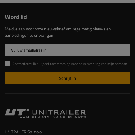
Word lid
Meld je aan voor onze nieuwsbrief om regelmatig nieuws en
aanbiedingen te ontvangen
Vul uw emailadres in
Contactformulier Ik geef toestemming voor de verwerking van mijn persoonlijke gegevens in het contactformulier in overeenstemming met de Verordening van het Europees Parlement en de Raad (EU)
Schrijf in
UNITRAILER Sp. z o.o.