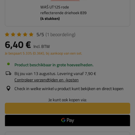
WAŚ UT125 rode
reflecterende driehoek 839
(
4
stukken)
5/5
(1
beoordeling
)
6,40 €
Incl. BTW
Je bespaart
5.33%
(
0.36
€
), bij aankoop van een set.
Product beschikbaar in grote hoeveelheden
Bij jou van
13 augustus
. Levering vanaf
7,90 €
Controleer verzendtijden en -kosten
Check in welke winkel u product kunt bekijken en direct kopen
Je kunt ook kopen via: