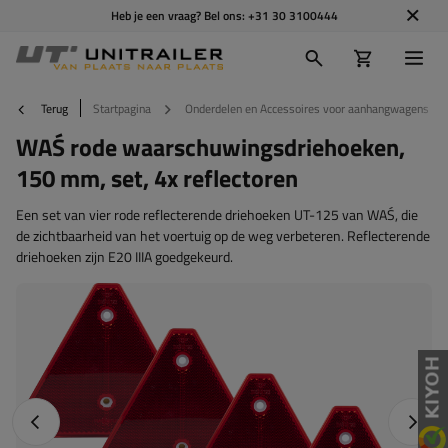
Heb je een vraag? Bel ons:
+31 30 3100444
Terug
Startpagina
Onderdelen en Accessoires voor aanhangwagens
WAŚ rode waarschuwingsdriehoeken,
150 mm, set, 4x reflectoren
Een set van vier rode reflecterende driehoeken UT-125 van WAŚ, die
de zichtbaarheid van het voertuig op de weg verbeteren. Reflecterende
driehoeken zijn E20 IIIA goedgekeurd.
Vorige foto
Napraw