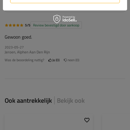
5/5
Review bevestigd door aankoop
Gewoon goed.
2023-05-27
Jeroen, Alphen Aan Den Rijn
Was de beoordeling nuttig?
Ja
0
neen
0
Ook aantrekkelijk
Bekijk ook
Goedkeuring:
ECE, SAE/DOT
Goedkeuring: