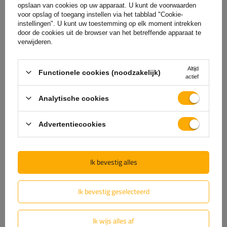
Aantal gedeelde oordelen: 1
opslaan van cookies op uw apparaat. U kunt de voorwaarden
voor opslag of toegang instellen via het tabblad "Cookie-
instellingen". U kunt uw toestemming op elk moment intrekken
door de cookies uit de browser van het betreffende apparaat te
Voeg uw beoordeling toe
verwijderen.
Toon alleen beoordelingen bevestigd door een aankoop
Altijd
Functionele cookies (noodzakelijk)
actief
Voor de mening ontvangt u
100 punten.
in ons
loyaliteitsprogramma.
Analytische cookies
Advertentiecookies
5
(1)
4
(0)
Ik bevestig alles
3
(0)
2
(0)
Ik bevestig geselecteerd
1
(0)
Ik wijs alles af
Klik op een beoordeling om feedbacks te filteren