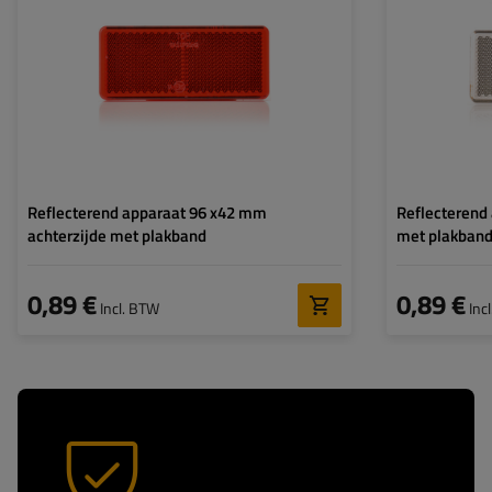
Dikte:
6 mm
Dikte:
Breedte:
96 mm
Breedte:
Hoogte:
42 mm
Hoogte:
Reflecterend apparaat 96 x42 mm
Reflecterend
achterzijde met plakband
met plakban
0,89 €
0,89 €
Incl. BTW
Inc