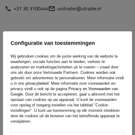
+31 30 3100444
unitrailer@utrailer.nl
Specificaties
Configuratie van toestemmingen
Levering
Wij gebruiken cookies om de juiste werking van de website te
waarborgen, sociale functies aan te bieden, verkeer te
analyseren en marketingactiviteiten uit te voeren – zowel door
ons als door onze Vertrouwde Partners. Cookies worden ook
Stel uw vraag
gebruikt om advertenties te personaliseren. Meer informatie vindt
u in ons
privacybeleid
. Meer informatie over voorwaarden en
privacy vindt u ook op de pagina
Privacy en Voorwaarden van
(0)
Beoordelingen
Google
. Door dit bericht te accepteren, gaat u akkoord met het
opslaan van cookies op uw apparaat. U kunt de voorwaarden
voor opslag of toegang instellen via het tabblad "Cookie-
instellingen". U kunt uw toestemming op elk moment intrekken
Laat uw mening achter
door de cookies uit de browser van het betreffende apparaat te
verwijderen.
Uw score: