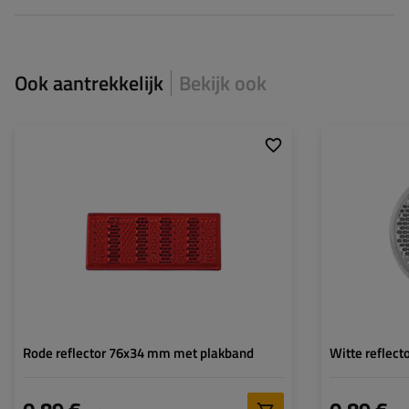
Ook aantrekkelijk
Bekijk ook
Bevestigingsmethode:
Plakband
Gatdiameter:
Hoogte:
34 mm
Diameter:
Breedte:
76 mm
Dikte:
Dikte:
5,3 mm
Goedkeuring:
Goedkeuring:
E20 IA
Kleur:
Rode reflector 76x34 mm met plakband
Witte reflect