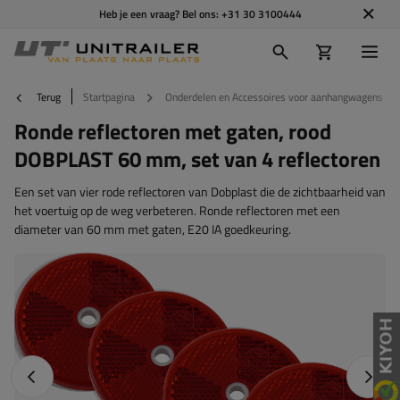
Heb je een vraag? Bel ons:
+31 30 3100444
Terug
Startpagina
Onderdelen en Accessoires voor aanhangwagens
Ronde reflectoren met gaten, rood
DOBPLAST 60 mm, set van 4 reflectoren
Een set van vier rode reflectoren van Dobplast die de zichtbaarheid van
het voertuig op de weg verbeteren. Ronde reflectoren met een
diameter van 60 mm met gaten, E20 IA goedkeuring.
Vorige foto
Napraw