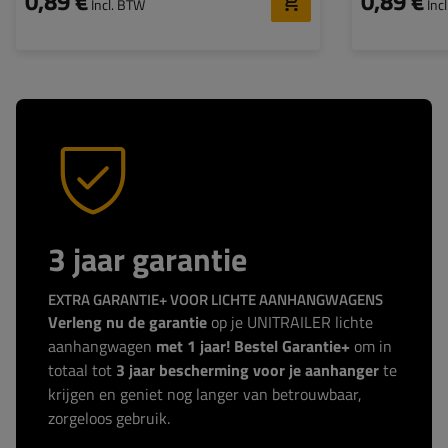
0,89 €
0,89 €
Incl. BTW
Inc
3 jaar garantie
EXTRA GARANTIE+ VOOR LICHTE AANHANGWAGENS
Verleng nu de garantie
op je UNITRAILER lichte
aanhangwagen
met 1 jaar! Bestel Garantie+
om in
totaal tot
3 jaar bescherming voor je aanhanger
te
krijgen en geniet nog langer van betrouwbaar,
zorgeloos gebruik.