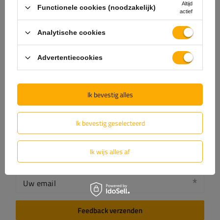
5/5
Altijd
Functionele cookies (noodzakelijk)
actief
Analytische cookies
De inhoud van uw beoordeling
Advertentiecookies
Ik bevestig alles
Voeg je eigen productfoto toe:
Ik bevestig geselecteerd
Ik wijs alles af
Uw naam
Uw email
Feedback verzenden