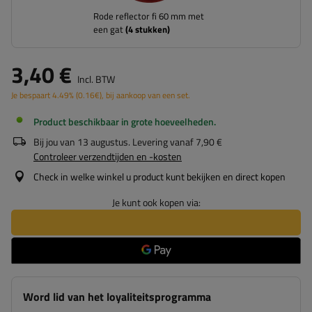
Rode reflector fi 60 mm met
een gat
(
4
stukken)
3,40 €
Incl. BTW
Je bespaart
4.49%
(
0.16
€
), bij aankoop van een set.
Product beschikbaar in grote hoeveelheden
Bij jou van
13 augustus
. Levering vanaf
7,90 €
Controleer verzendtijden en -kosten
Check in welke winkel u product kunt bekijken en direct kopen
Je kunt ook kopen via:
Word lid van het loyaliteitsprogramma