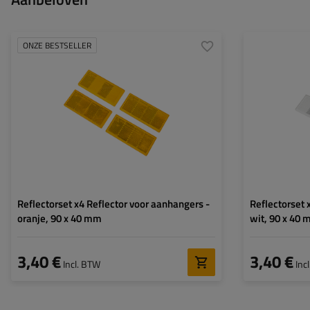
ONZE BESTSELLER
Reflectorset x4 Reflector voor aanhangers -
Reflectorset 
oranje, 90 x 40 mm
wit, 90 x 40
3,40 €
3,40 €
Incl. BTW
Inc