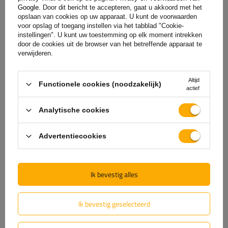
Google
. Door dit bericht te accepteren, gaat u akkoord met het
opslaan van cookies op uw apparaat. U kunt de voorwaarden
Levering
voor opslag of toegang instellen via het tabblad "Cookie-
instellingen". U kunt uw toestemming op elk moment intrekken
door de cookies uit de browser van het betreffende apparaat te
Stel uw vraag
verwijderen.
(0)
Beoordelingen
Altijd
Functionele cookies (noodzakelijk)
actief
Analytische cookies
Laat uw mening achter
Advertentiecookies
Uw score:
5/5
Ik bevestig alles
De inhoud van uw beoordeling
Ik bevestig geselecteerd