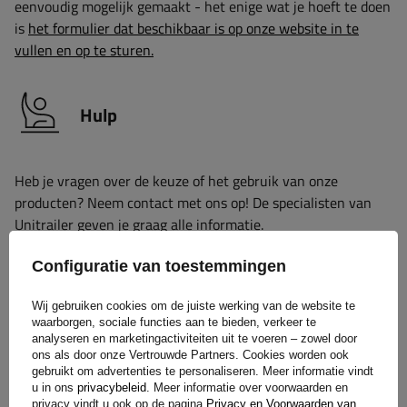
eenvoudig mogelijk gemaakt - het enige wat je hoeft te doen
is
het formulier dat beschikbaar is op onze website in te
vullen en op te sturen.
Hulp
Heb je vragen over de keuze of het gebruik van onze
producten? Neem contact met ons op! De specialisten van
Unitrailer geven je graag alle informatie.
Configuratie van toestemmingen
+31 30 3100444
unitrailer@utrailer.nl
Wij gebruiken cookies om de juiste werking van de website te
waarborgen, sociale functies aan te bieden, verkeer te
analyseren en marketingactiviteiten uit te voeren – zowel door
ons als door onze Vertrouwde Partners. Cookies worden ook
gebruikt om advertenties te personaliseren. Meer informatie vindt
Specificaties
u in ons
privacybeleid
. Meer informatie over voorwaarden en
privacy vindt u ook op de pagina
Privacy en Voorwaarden van