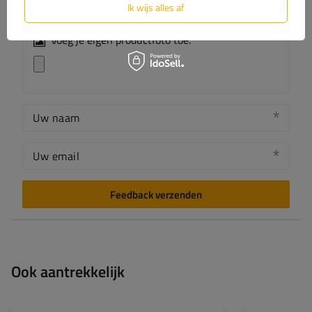
Ik wijs alles af
Voeg je eigen productfoto toe:
Uw naam
Uw email
Feedback verzenden
Ook aantrekkelijk