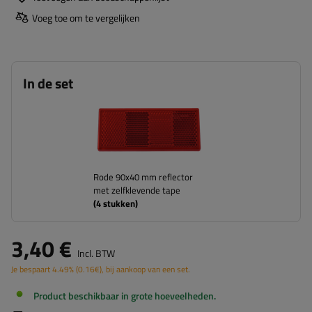
Voeg toe om te vergelijken
In de set
Rode 90x40 mm reflector
met zelfklevende tape
(
4
stukken)
3,40 €
Incl. BTW
Je bespaart
4.49%
(
0.16
€
), bij aankoop van een set.
Product beschikbaar in grote hoeveelheden