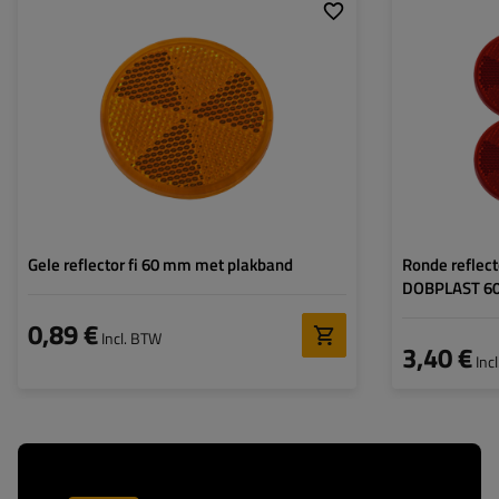
Diameter:
60 mm
Dikte:
6 mm
Goedkeuring:
E20 IA
Kleur:
geel
Bevestigingsmethode:
Plakband
Gele reflector fi 60 mm met plakband
Ronde reflect
DOBPLAST 60 
0,89 €
Incl. BTW
3,40 €
Inc