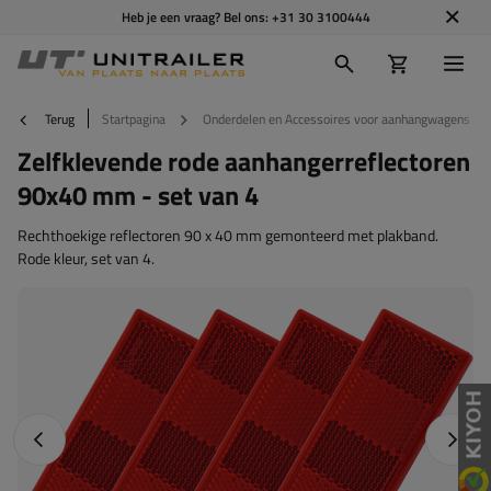
Heb je een vraag? Bel ons:
+31 30 3100444
Terug
Startpagina
Onderdelen en Accessoires voor aanhangwagens
Zelfklevende rode aanhangerreflectoren
90x40 mm - set van 4
Rechthoekige reflectoren 90 x 40 mm gemonteerd met plakband.
Rode kleur, set van 4.
Vorige foto
Napraw