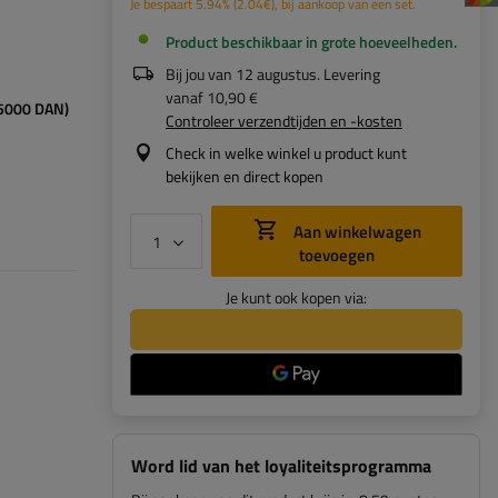
Je bespaart
5.94%
(
2.04
€
), bij aankoop van een set.
Product beschikbaar in grote hoeveelheden
Bij jou van
12 augustus
. Levering
vanaf
10,90 €
(5000 DAN)
Controleer verzendtijden en -kosten
Check in welke winkel u product kunt
bekijken en direct kopen
Aan winkelwagen
toevoegen
Je kunt ook kopen via:
Word lid van het loyaliteitsprogramma