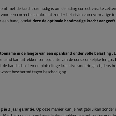
omt met de kracht die nodig is om de lading correct vast te zetten
 voor een correcte spankracht zonder het risico van overmatige i
an een band, omdat
deze de optimale handmatige kracht aangeeft
 toename in de lengte van een spanband onder volle belasting
. 
de band kan uitrekken ten opzichte van de oorspronkelijke lengte.
at de band schokken en plotselinge krachtveranderingen tijdens h
r wordt beschermd tegen beschadiging.
g je 2 jaar garantie.
Op deze manier kun je het gebruiken zonder 
g. Met het oog op jouw tevredenheid hebben we het proces voor h