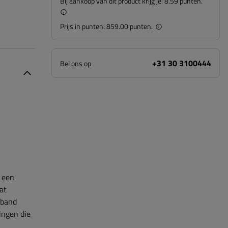
Bij aankoop van dit product krijg je:
8.59 punten.
Prijs in punten:
859.00 punten.
+31 30 3100444
Bel ons op
n een
at
nband
ingen die