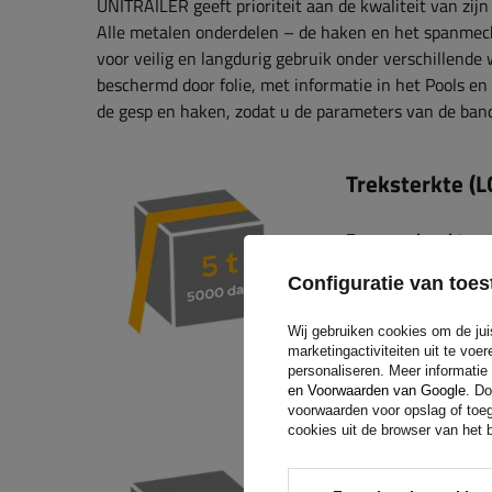
UNITRAILER geeft prioriteit aan de kwaliteit van zij
Alle metalen onderdelen – de haken en het spanmech
voor veilig en langdurig gebruik onder verschillend
beschermd door folie, met informatie in het Pools en
de gesp en haken, zodat u de parameters van de band s
Treksterkte (L
Een spankracht van
dragen wanneer de
Configuratie van to
zijden aan de vloer
stabielere ladingze
Wij gebruiken cookies om de jui
waardoor het risico
marketingactiviteiten uit te vo
personaliseren. Meer informatie
en Voorwaarden van Google
. Do
voorwaarden voor opslag of toeg
Rechte trekste
cookies uit de browser van het b
Een spanband heef