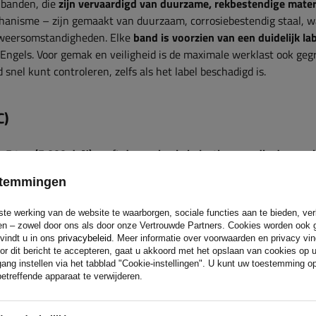
n banden, die
zijn vervaardigd van duurzame, rekbestendige mater
anisme – zijn gemaakt van duurzaam, corrosiebestendig staal, w
e weersomstandigheden. Elke
band is voorzien van een duidelijk la
 Engels. Voor gemak en veiligheid is de maximale werklast ook geg
nel kunt controleren, zelfs als het label beschadigd is.
C)
 5 ton (5.000 daN)
geeft
de maximale belasting aan die de spa
ze om de lading wordt gewikkeld
of aan twee tegenover elkaar g
estemmingen
 wordt bevestigd. Deze manier van vastzetten zorgt voor een sterk
kering omdat de kracht over beide delen van de spanband wordt ve
ste werking van de website te waarborgen, sociale functies aan te bieden, ve
 op schade bij hogere belastingen wordt verminderd.
eren – zowel door ons als door onze Vertrouwde Partners. Cookies worden ook 
 vindt u in ons
privacybeleid
. Meer informatie over voorwaarden en privacy vi
or dit bericht te accepteren, gaat u akkoord met het opslaan van cookies op 
ang instellen via het tabblad "Cookie-instellingen". U kunt uw toestemming 
rkte (LC)
etreffende apparaat te verwijderen.
t
een eenvoudige treksterkte van 2,5 ton (2500 daN)
. Dit is de 