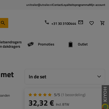
unitrailer@utrailer.nl
Contact
Loyaliteitsprogramma
Mijn account
+31 30 3100444
ietsendragers
Promoties
Outlet
n dakdragers
 met
In de set
5/5
(1
beoordeling
)
nbanden
32,32 €
Incl. BTW