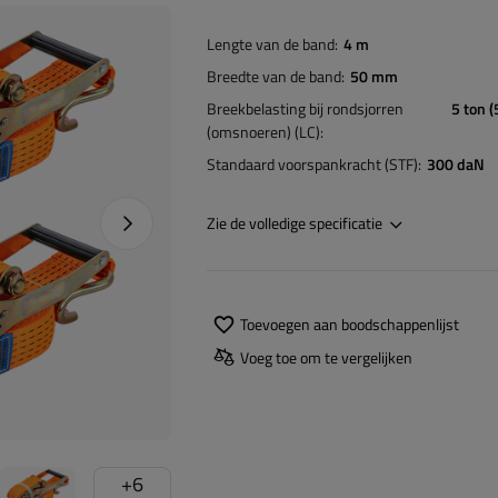
Lengte van de band
4 m
Breedte van de band
50 mm
Breekbelasting bij rondsjorren
5 ton 
(omsnoeren) (LC)
Standaard voorspankracht (STF)
300 daN
Naprawa produktu
Zie de volledige specificatie
Toevoegen aan boodschappenlijst
Voeg toe om te vergelijken
+
6