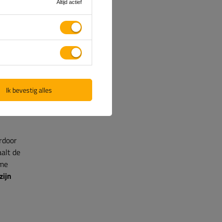
Altijd actief
wordt
ximale
m te
wat
it zorgt
het
Ik bevestig alles
rdoor
aalt de
ame
zijn