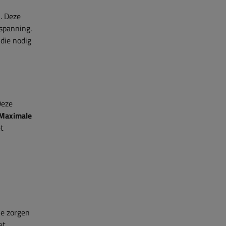
. Deze
nspanning.
die nodig
Deze
Maximale
et
je zorgen
et