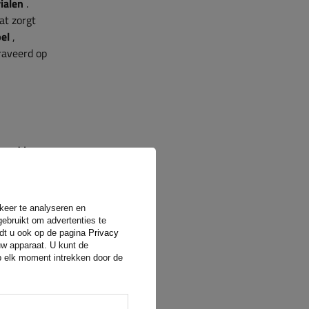
ialen
.
at zorgt
bel
,
raveerd op
nband kan
elegen
ere en
rdeeld,
rkeer te analyseren en
gebruikt om advertenties te
ndt u ook op de pagina
Privacy
uw apparaat. U kunt de
op elk moment intrekken door de
maximale