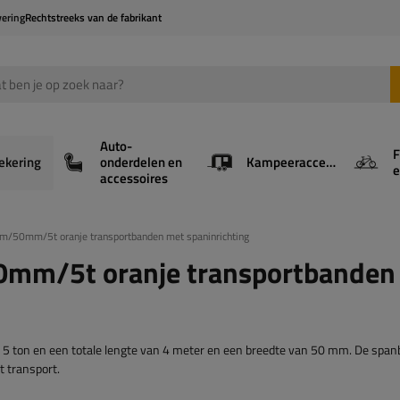
vering
Rechtstreeks van de fabrikant
Auto-
F
ekering
onderdelen en
Kampeeraccessoires
e
accessoires
4m/50mm/5t oranje transportbanden met spaninrichting
0mm/5t oranje transportbanden
n 5 ton en een totale lengte van 4 meter en een breedte van 50 mm. De spa
t transport.