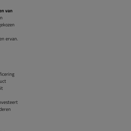
ten van
en
gekozen
en ervan.
ficering
duct
it
nvesteert
ederen