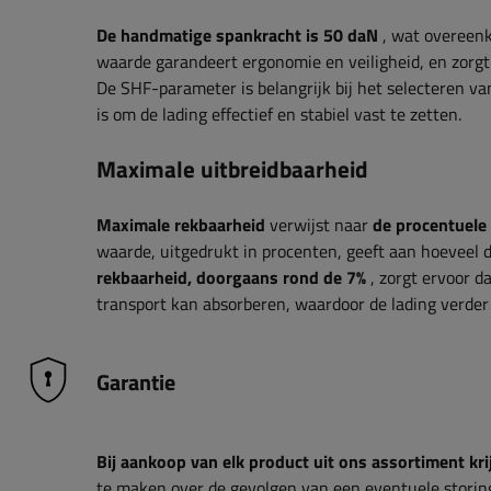
De handmatige spankracht is 50 daN
, wat overeenk
waarde garandeert ergonomie en veiligheid, en zorgt
De SHF-parameter is belangrijk bij het selecteren v
is om de lading effectief en stabiel vast te zetten.
Maximale uitbreidbaarheid
Maximale rekbaarheid
verwijst naar
de procentuele
waarde, uitgedrukt in procenten, geeft aan hoeveel 
rekbaarheid, doorgaans rond de 7%
, zorgt ervoor d
transport kan absorberen, waardoor de lading verde
Garantie
Bij aankoop van elk product uit ons assortiment krij
te maken over de gevolgen van een eventuele storin