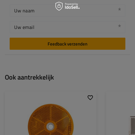
Uw naam
Uw email
Feedback verzenden
Ook aantrekkelijk
Gatdiameter:
6 mm
Goedkeuring:
Buitendiameter:
60 mm
Dikte:
Breedte:
Hoogte: