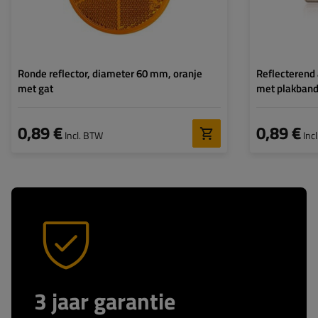
Ronde reflector, diameter 60 mm, oranje
Reflecterend
met gat
met plakban
0,89 €
0,89 €
Incl. BTW
Inc
3 jaar garantie