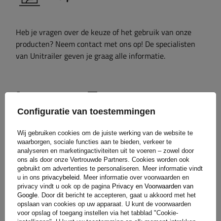
Heb je vragen over de keuze of het gebruik van onze
producten? Neem contact met ons op! De specialisten
van Unitrailer geven je graag alle informatie.
+31 30 3100444
unitrailer@utrailer.nl
Configuratie van toestemmingen
Wij gebruiken cookies om de juiste werking van de website te
waarborgen, sociale functies aan te bieden, verkeer te
Specificaties
analyseren en marketingactiviteiten uit te voeren – zowel door
ons als door onze Vertrouwde Partners. Cookies worden ook
gebruikt om advertenties te personaliseren. Meer informatie vindt
Levering
u in ons
privacybeleid
. Meer informatie over voorwaarden en
privacy vindt u ook op de pagina
Privacy en Voorwaarden van
Google
. Door dit bericht te accepteren, gaat u akkoord met het
Stel uw vraag
opslaan van cookies op uw apparaat. U kunt de voorwaarden
voor opslag of toegang instellen via het tabblad "Cookie-