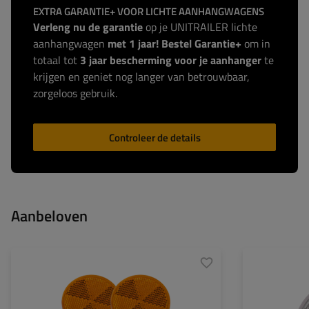
EXTRA GARANTIE+ VOOR LICHTE AANHANGWAGENS
Verleng nu de garantie
op je UNITRAILER lichte
aanhangwagen
met 1 jaar! Bestel Garantie+
om in
totaal tot
3 jaar bescherming voor je aanhanger
te
krijgen en geniet nog langer van betrouwbaar,
zorgeloos gebruik.
Controleer de details
Aanbeloven
Diameter:
60 mm
Bevestigingsmet
Dikte:
6 mm
Kleur:
Goedkeuring:
E20 IA
Goedkeuring: