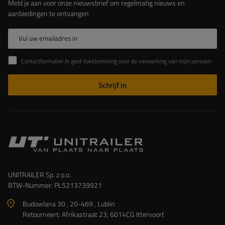
Meld je aan voor onze nieuwsbrief om regelmatig nieuws en
aanbiedingen te ontvangen
Vul uw emailadres in
Contactformulier Ik geef toestemming voor de verwerking van mijn persoonlijke gegevens in het contactformulier in overeenstemming met de Verordening van het Europees Parlement en de Raad (EU)
Schrijf in
UNITRAILER Sp. z o.o.
BTW-Nummer: PL5213739921
Budowlana 30 , 20-469 , Lublin
Retourneert: Afrikastraat 23, 6014CG Ittervoort