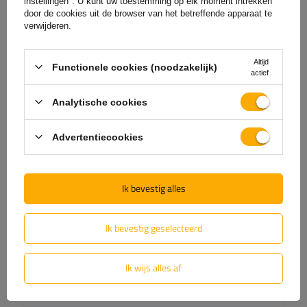
instellingen". U kunt uw toestemming op elk moment intrekken
door de cookies uit de browser van het betreffende apparaat te
(0)
Beoordelingen
verwijderen.
Altijd
Laat uw mening achter
Functionele cookies (noodzakelijk)
actief
Uw score:
Analytische cookies
5/5
Advertentiecookies
De inhoud van uw beoordeling
Ik bevestig alles
Ik bevestig geselecteerd
Voeg je eigen productfoto toe:
Ik wijs alles af