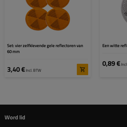
Kleur:
geel
Dikte:
Bevestigingsmethode:
Plakband
Diameter:
Set: vier zelfklevende gele reflectoren van
Een witte ref
60 mm
0,89 €
Inc
3,40 €
Incl. BTW
Word lid