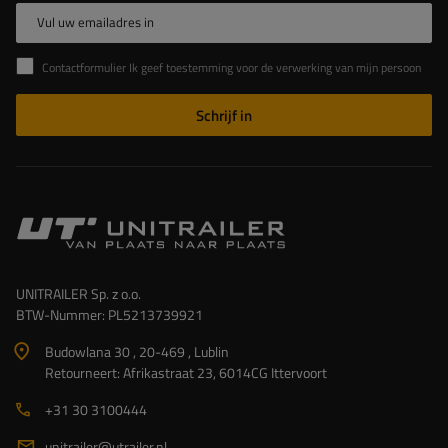
Vul uw emailadres in
Contactformulier Ik geef toestemming voor de verwerking van mijn persoonlijke gegevens in het contactformulier in overeenstemming met de Verordening van het Europees Parlement en de Raad (EU)
Schrijf in
UNITRAILER Sp. z o.o.
BTW-Nummer: PL5213739921
Budowlana 30 , 20-469 , Lublin
Retourneert: Afrikastraat 23, 6014CG Ittervoort
+31 30 3100444
unitrailer@utrailer.nl