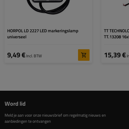
HORPOL LD 2227 LED markeringslamp
TT TECHNOLOG
universeel
TT.13208 16
9,49 €
15,39 €
Incl. BTW
I
Word lid
Meld je aan voor onze nieuwsbrief om regelmatig nieuws en
aanbiedingen te ontvangen