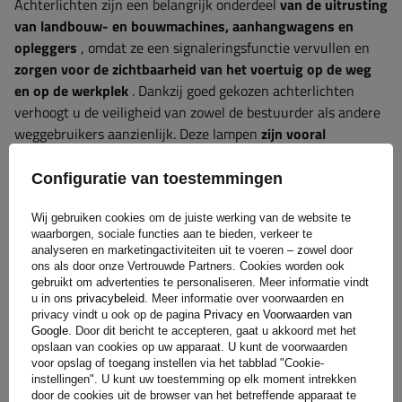
Achterlichten zijn een belangrijk onderdeel
van de uitrusting
van landbouw- en bouwmachines, aanhangwagens en
opleggers
, omdat ze een signaleringsfunctie vervullen en
zorgen voor de zichtbaarheid van het voertuig op de weg
en op de werkplek
. Dankzij goed gekozen achterlichten
verhoogt u de veiligheid van zowel de bestuurder als andere
weggebruikers aanzienlijk. Deze lampen
zijn vooral
belangrijk bij beperkt zicht, zoals 's nachts, bij mist
of bij
moeilijke weersomstandigheden. Bij machines die op
Configuratie van toestemmingen
bouwterreinen of in het veld worden gebruikt, informeren
achterlichten andere bestuurders over de locatie van het
Wij gebruiken cookies om de juiste werking van de website te
waarborgen, sociale functies aan te bieden, verkeer te
voertuig, waardoor het risico op een botsing tot een
analyseren en marketingactiviteiten uit te voeren – zowel door
minimum wordt beperkt. Door gebruik te maken van
ons als door onze Vertrouwde Partners. Cookies worden ook
hoogwaardige achterlichten voldoet u niet alleen aan de
gebruikt om advertenties te personaliseren. Meer informatie vindt
u in ons
privacybeleid
. Meer informatie over voorwaarden en
wettelijke eisen, maar verbetert u ook de duurzaamheid en
privacy vindt u ook op de pagina
Privacy en Voorwaarden van
betrouwbaarheid van uw apparatuur onder zware
Google
. Door dit bericht te accepteren, gaat u akkoord met het
bedrijfsomstandigheden.
opslaan van cookies op uw apparaat. U kunt de voorwaarden
voor opslag of toegang instellen via het tabblad "Cookie-
instellingen". U kunt uw toestemming op elk moment intrekken
door de cookies uit de browser van het betreffende apparaat te