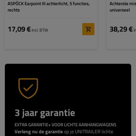
ASPÖCK Earpoint III achterlicht, 5 functies,
Achterste m
rechts
universeel
17,09 €
38,29 €
Incl. BTW
I
3 jaar garantie
EXTRA GARANTIE+ VOOR LICHTE AANHANGWAGENS
Verleng nu de garantie
op je UNITRAILER lichte