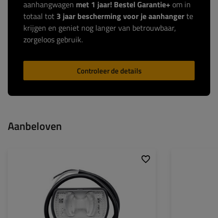
aanhangwagen
met 1 jaar! Bestel Garantie+
om in
totaal tot
3 jaar bescherming voor je aanhanger
te
krijgen en geniet nog langer van betrouwbaar,
zorgeloos gebruik.
Controleer de details
Aanbeloven
Montagepagina:
universeel
Vermogen:
Lichtbron:
LED
Lichtstroom:
Spanning:
12/24 V
Aantal LED's:
Lampfuncties:
breedtelicht
Kleur van het lich
Kabel voor
rond
Kleurtemperatuur
markeringslampen:
licht: