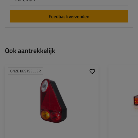
Feedback verzenden
Ook aantrekkelijk
ONZE BESTSELLER
Montagepagina:
wetten
Montagepagina:
Lichtbron:
lamp
Lichtbron:
Spanning:
12 V
Spanning:
Type verbinding:
5-PIN bajonet
Type verbinding:
Lampfuncties:
Positielicht
,
Remlicht
,
Lampfuncties:
Wegwijzer
,
Achteruitrijlicht
,
Reflectie