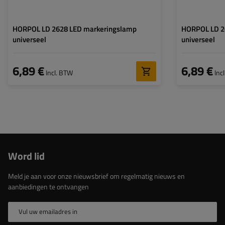
HORPOL LD 2628 LED markeringslamp
HORPOL LD 2
universeel
universeel
6,89 €
6,89 €
Incl. BTW
Inc
Word lid
Meld je aan voor onze nieuwsbrief om regelmatig nieuws en
aanbiedingen te ontvangen
Vul uw emailadres in