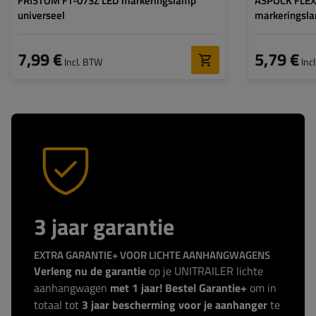
FRISTOM FT-073Z LED markeringslamp
ASPÖCK FLEXI
universeel
markeringsl
7,99 €
5,79 €
Incl. BTW
Inc
3 jaar garantie
EXTRA GARANTIE+ VOOR LICHTE AANHANGWAGENS
Verleng nu de garantie
op je UNITRAILER lichte
aanhangwagen
met 1 jaar! Bestel Garantie+
om in
totaal tot
3 jaar bescherming voor je aanhanger
te