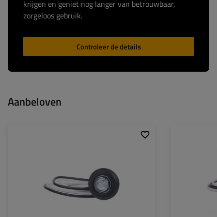
krijgen en geniet nog langer van betrouwbaar,
zorgeloos gebruik.
Controleer de details
Aanbeloven
Montagepagina:
universeel
Montagepagina:
Lichtbron:
LED
Lichtbron:
Spanning:
12/24 V
Spanning:
Lampfuncties:
breedtelicht
Lampfuncties:
Kabel voor
twee enkele
Kabel voor
markeringslampen:
markeringslampe