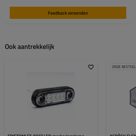
Feedback verzenden
Ook aantrekkelijk
ONZE BESTSE
Montagepagina:
universeel
Montagepagina:
Lichtbron:
LED
Lichtbron:
Spanning:
12/36 V
Spanning:
Lampfuncties:
zijmarkeringslicht
Lampfuncties:
Kabel voor
twee enkele
Kabel voor
markeringslampen:
markeringslampe