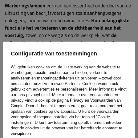
Markeringslampen
vormen een essentieel onderdeel van de
uitrusting van bedrijfsvoertuigen zoals aanhangwagens,
opleggers, landbouw- en bouwmachines.
Hun belangrijkste
functie is het verbeteren van de zichtbaarheid van het
voertuig,
zowel op de weg als op de werkplek, wat
de
veiligheid van de bestuurder en andere weggebruikers
aanzienlijk verhoogt
. Markeringslampen spelen een cruciale
Configuratie van toestemmingen
rol bij slecht zicht, zoals mist, 's nachts of bij hevige regenval.
Ze helpen andere bestuurders en machinisten om de breedte
Wij gebruiken cookies om de juiste werking van de website te
en positie van het voertuig beter in te schatten. Bij machines
waarborgen, sociale functies aan te bieden, verkeer te
die op bouwterreinen of in landbouwgebieden worden
analyseren en marketingactiviteiten uit te voeren – zowel door
ons als door onze Vertrouwde Partners. Cookies worden ook
gebruikt, kunnen geschikte lichtmarkeringen gevaarlijke
gebruikt om advertenties te personaliseren. Meer informatie vindt
situaties en botsingen helpen voorkomen. Bij de keuze voor
u in ons
privacybeleid
. Meer informatie over voorwaarden en
hoogwaardige markeringslichten gaat het niet alleen om het
privacy vindt u ook op de pagina
Privacy en Voorwaarden van
Google
. Door dit bericht te accepteren, gaat u akkoord met het
voldoen aan de regelgeving, maar ook om een ​​investering in
opslaan van cookies op uw apparaat. U kunt de voorwaarden
de duurzaamheid en betrouwbaarheid van de apparatuur
voor opslag of toegang instellen via het tabblad "Cookie-
onder veeleisende bedrijfsomstandigheden.
instellingen". U kunt uw toestemming op elk moment intrekken
door de cookies uit de browser van het betreffende apparaat te
verwijderen.