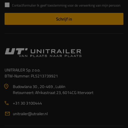
Contactformulier Ik geef toestemming voor de verwerking van mijn persoonlijke gegevens in het contactformulier in overeenstemming met de Verordening van het Europees Parlement en de Raad (EU)
Schrijf in
UNITRAILER Sp. z o.o.
BTW-Nummer: PL5213739921
Budowlana 30 , 20-469 , Lublin
Retourneert: Afrikastraat 23, 6014CG Ittervoort
+31 30 3100444
unitrailer@utrailer.nl