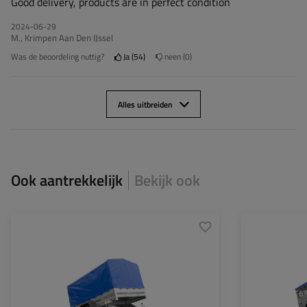
Good delivery, products are in perfect condition
2024-06-29
M., Krimpen Aan Den IJssel
Was de beoordeling nuttig?
Ja
54
neen
0
Alles uitbreiden
Ook aantrekkelijk
Bekijk ook
Model:
Garden Trailer 201 Kipp
Model:
MTM max.:
750 kg
MTM max.:
Lengte van de laadruimte:
2006 mm
Lengte van de la
Breedte van de
1256 mm
Breedte van de
laadoppervlak:
laadoppervlak: