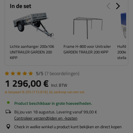
In de set
Lichte aanhanger 200x106
Frame H-800 voor Unitrailer
Huifdoek
UNITRAILER GARDEN 200
GARDEN TRAILER 200 KIPP
200kipp 
KIPP
stellage)
5/5
(7
beoordelingen
)
1 296,00 €
Incl. BTW
Je bespaart
8.20%
(
115.81
€
), bij aankoop van een set.
Product beschikbaar in grote hoeveelheden
Bij jou van
18 augustus
. Levering vanaf
99,00 €
Controleer verzendtijden en -kosten
Check in welke winkel u product kunt bekijken en direct kopen