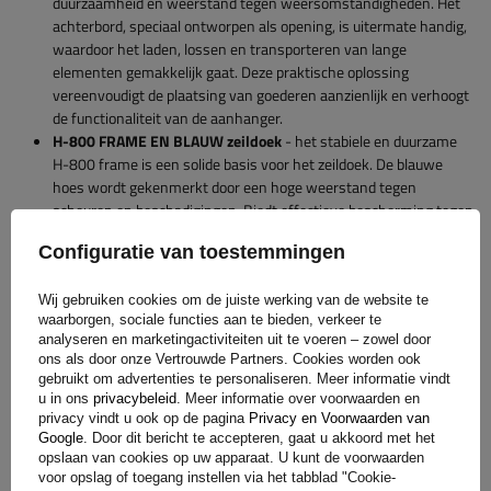
duurzaamheid en weerstand tegen weersomstandigheden. Het
achterbord, speciaal ontworpen als opening, is uitermate handig,
waardoor het laden, lossen en transporteren van lange
elementen gemakkelijk gaat. Deze praktische oplossing
vereenvoudigt de plaatsing van goederen aanzienlijk en verhoogt
de functionaliteit van de aanhanger.
H-800 FRAME EN BLAUW zeildoek
- het stabiele en duurzame
H-800 frame is een solide basis voor het zeildoek. De blauwe
hoes wordt gekenmerkt door een hoge weerstand tegen
scheuren en beschadigingen. Biedt effectieve bescherming tegen
externe factoren.
Configuratie van toestemmingen
Wij gebruiken cookies om de juiste werking van de website te
waarborgen, sociale functies aan te bieden, verkeer te
Voor de aanhangwagen kunt u kopen:
analyseren en marketingactiviteiten uit te voeren – zowel door
ons als door onze Vertrouwde Partners. Cookies worden ook
gebruikt om advertenties te personaliseren. Meer informatie vindt
mesh zijkanten 40 cm
u in ons
privacybeleid
. Meer informatie over voorwaarden en
vangnetten
privacy vindt u ook op de pagina
Privacy en Voorwaarden van
vloer handgrepen
Google
. Door dit bericht te accepteren, gaat u akkoord met het
spatlappen
opslaan van cookies op uw apparaat. U kunt de voorwaarden
vaste zijsteunen
voor opslag of toegang instellen via het tabblad "Cookie-