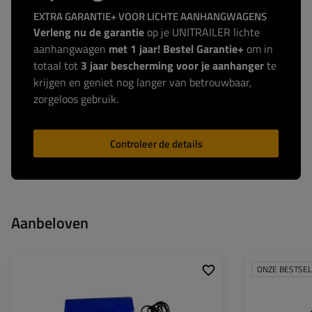
EXTRA GARANTIE+ VOOR LICHTE AANHANGWAGENS
Verleng nu de garantie
op je UNITRAILER lichte
aanhangwagen
met 1 jaar! Bestel Garantie+
om in
totaal tot
3 jaar bescherming voor je aanhanger
te
krijgen en geniet nog langer van betrouwbaar,
zorgeloos gebruik.
Controleer de details
Aanbeloven
ONZE BESTSE
Afmetingen:
205,7 x 111,6 cm
Kleur:
blauw
Gramatura:
500 g/m2