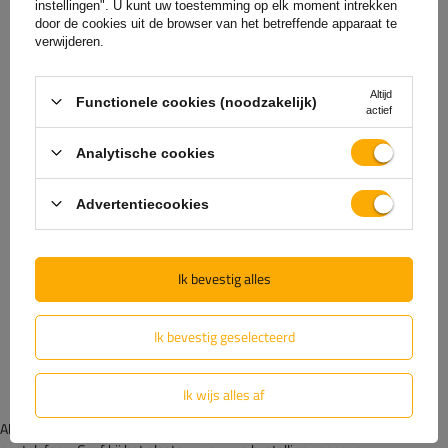
instellingen". U kunt uw toestemming op elk moment intrekken
bescherming tegen diefstal
door de cookies uit de browser van het betreffende apparaat te
wielkeggen
verwijderen.
... en pas het dus aan uw behoeften aan!
Altijd
Functionele cookies (noodzakelijk)
actief
Analytische cookies
Advertentiecookies
Ik bevestig alles
Ik bevestig geselecteerd
Ik wijs alles af
Als u nog vragen heeft, neem dan contact met ons op via de online chat of