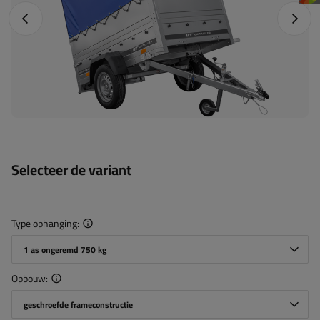
Vorige foto
Napraw
Selecteer de variant
Type ophanging
1 as ongeremd 750 kg
Opbouw
geschroefde frameconstructie