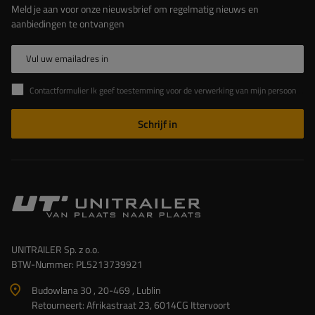
Meld je aan voor onze nieuwsbrief om regelmatig nieuws en
aanbiedingen te ontvangen
Vul uw emailadres in
Contactformulier Ik geef toestemming voor de verwerking van mijn persoonlijke gegevens in het contactformulier in overeenstemming met de Verordening van het Europees Parlement en de Raad (EU)
Schrijf in
UNITRAILER Sp. z o.o.
BTW-Nummer: PL5213739921
Budowlana 30 , 20-469 , Lublin
Retourneert: Afrikastraat 23, 6014CG Ittervoort