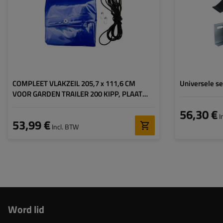
COMPLEET VLAKZEIL 205,7 x 111,6 CM
Universele s
VOOR GARDEN TRAILER 200 KIPP, PLAAT
AFDEKZEIL - BLAUW
56,30 €
I
53,99 €
Incl. BTW
Word lid