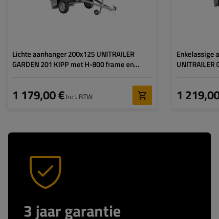
Type ophanging:
1 as ongeremd 750 kg
Type ophanging:
Lichte aanhanger 200x125 UNITRAILER
Enkelassige 
GARDEN 201 KIPP met H-800 frame en
UNITRAILER 
blauw dekzeil
gaaswanden 
1 179,00 €
1 219,00
Incl. BTW
3 jaar garantie