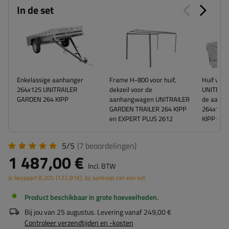
In de set
Enkelassige aanhanger
Frame H-800 voor huif,
Huif voor
264x125 UNITRAILER
dekzeil voor de
UNITRAIL
GARDEN 264 KIPP
aanhangwagen UNITRAILER
de aanh
GARDEN TRAILER 264 KIPP
264x125
en EXPERT PLUS 2612
KIPP en 
5/5
(7
beoordelingen
)
1 487,00 €
Incl. BTW
Je bespaart
8.20%
(
132.81
€
), bij aankoop van een set.
Product beschikbaar in grote hoeveelheden
Bij jou van
25 augustus
. Levering vanaf
249,00 €
Controleer verzendtijden en -kosten