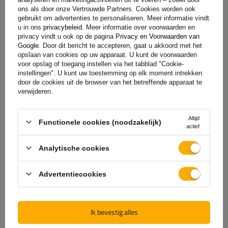
aluminium deksel
ons als door onze Vertrouwde Partners. Cookies worden ook
h-0-frame
gebruikt om advertenties te personaliseren. Meer informatie vindt
u in ons
privacybeleid
. Meer informatie over voorwaarden en
plat zeildoek
privacy vindt u ook op de pagina
Privacy en Voorwaarden van
steun voor reservewiel
Google
. Door dit bericht te accepteren, gaat u akkoord met het
voorste reling
opslaan van cookies op uw apparaat. U kunt de voorwaarden
voor opslag of toegang instellen via het tabblad "Cookie-
stalen of ALU oprijplaat
instellingen". U kunt uw toestemming op elk moment intrekken
zijsteunen
door de cookies uit de browser van het betreffende apparaat te
verwijderen.
... en pas het zo aan uw behoeften aan!
Altijd
Functionele cookies (noodzakelijk)
actief
Analytische cookies
Advertentiecookies
Ik bevestig alles