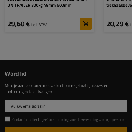
UNITRAILER 300kg 48mm 600mm
trekhaakbevei
29,60 €
20,29 €
Incl. BTW
I
Word lid
Meld je aan voor onze nieuwsbrief om regelmatig nieuws en
aanbiedingen te ontvangen
Vul uw emailadres in
Contactformulier Ik geef toestemming voor de verwerking van mijn persoonlijke gegevens in het contactformulier in overeenstemming met de Verordening van het Europees Parlement en de Raad (EU)