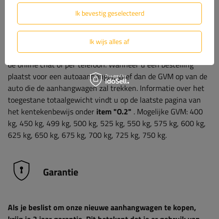
Ik bevestig geselecteerd
Ik wijs alles af
Als u nog vragen heeft, kunt u contact met ons opnemen via
de online chat of per telefoon. Wanneer u een bestelling
plaatst voor een autoaanhanger, geef dan de GVM op van de
auto die de aanhangwagen zal trekken. Informatie over het
toegestane totaalgewicht vindt u op de laatste pagina van
het kentekenbewijs onder
item "O.2"
. Mogelijke GVM: 400
kg, 450 kg, 499 kg, 500 kg, 525 kg, 550 kg, 575 kg, 600 kg,
625 kg, 650 kg, 675 kg, 700 kg, 725 kg, 750 kg.
Garantie
Als je beslist om onze nieuwe aanhangwagen te kopen,
krijg je 2 jaar garantie. Dit betekent dat je er gebruik van