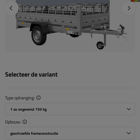
Vorige foto
Napraw
Selecteer de variant
Type ophanging
1 as ongeremd 750 kg
Opbouw
geschroefde frameconstructie