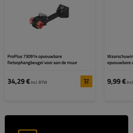
ProPlus 730914 opvouwbare
Waarschuwin
fietsophangbeugel voor aan de muur
opvouwbare 
34,29 €
9,99 €
Incl. BTW
Inc