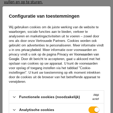
vullen en op te sturen.
Configuratie van toestemmingen
Hulp
Wij gebruiken cookies om de juiste werking van de website te
waarborgen, sociale functies aan te bieden, verkeer te
analyseren en marketingactiviteiten uit te voeren – zowel door
Heb je vragen over de keuze of het gebruik van onze
ons als door onze Vertrouwde Partners. Cookies worden ook
producten? Neem contact met ons op! De specialisten van
gebruikt om advertenties te personaliseren. Meer informatie vindt
Unitrailer geven je graag alle informatie.
u in ons
privacybeleid
. Meer informatie over voorwaarden en
privacy vindt u ook op de pagina
Privacy en Voorwaarden van
Google
. Door dit bericht te accepteren, gaat u akkoord met het
opslaan van cookies op uw apparaat. U kunt de voorwaarden
voor opslag of toegang instellen via het tabblad "Cookie-
+31 30 3100444
unitrailer@utrailer.nl
instellingen". U kunt uw toestemming op elk moment intrekken
door de cookies uit de browser van het betreffende apparaat te
verwijderen.
Specificaties
Altijd
Functionele cookies (noodzakelijk)
actief
Analytische cookies
Levering