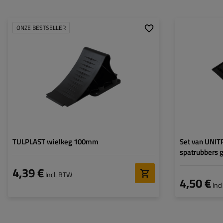
ONZE BESTSELLER
Maat:
Hoogte:
Totaal breedte:
Bovenste dikte:
Onderste dikte:
TULPLAST wielkeg 100mm
Set van UNIT
spatrubbers
4,39 €
Incl. BTW
4,50 €
Inc