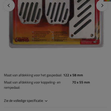
Vorige foto
Napraw
Maat van afdekking voor het gaspedaal
122 x 58 mm
Maat van afdekking voor koppeling- en
70 x 55 mm
rempedaal
Zie de volledige specificatie