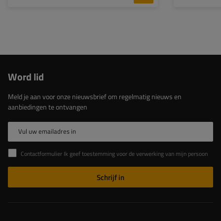
Word lid
Meld je aan voor onze nieuwsbrief om regelmatig nieuws en
aanbiedingen te ontvangen
Vul uw emailadres in
Contactformulier Ik geef toestemming voor de verwerking van mijn persoonlijke gegevens in het contactformulier in overeenstemming met de Verordening van het Europees Parlement en de Raad (EU)
Schrijf in