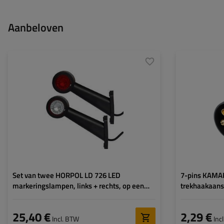
Aanbeloven
Montagepagina:
links+rechts
Lichtbron:
LED
Spanning:
12/24 V
Lampfuncties:
breedtelicht
,
achterlicht
Kabel voor
rond
markeringslampen:
Set van twee HORPOL LD 726 LED
7-pins KAMAR
markeringslampen, links + rechts, op een
trekhaakaans
rubberen arm
25,40 €
2,29 €
Incl. BTW
Inc