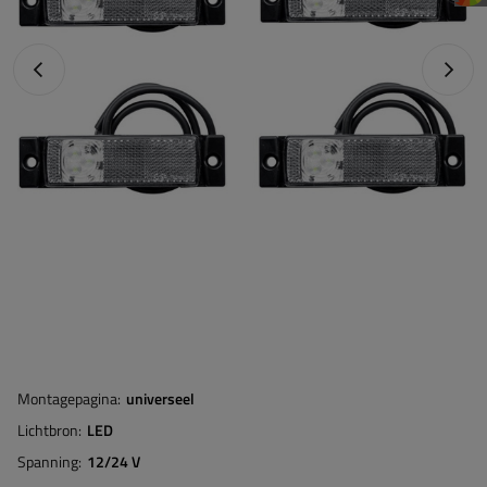
Vorige foto
Napraw
Montagepagina
universeel
Lichtbron
LED
Spanning
12/24 V