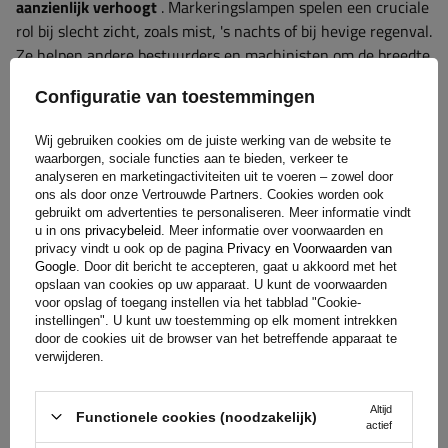
aanzienlijk verhoogt
. Markeringslampen spelen een cruciale
rol bij slecht zicht, zoals mist, 's nachts of bij hevige regenval.
Ze helpen andere bestuurders en machinisten om de breedte
en positie van het voertuig beter in te schatten. Bij machines
Configuratie van toestemmingen
die op bouwterreinen of in landbouwgebieden worden
gebruikt, kunnen geschikte lichtmarkeringen gevaarlijke
Wij gebruiken cookies om de juiste werking van de website te
situaties en botsingen helpen voorkomen. Bij de keuze voor
waarborgen, sociale functies aan te bieden, verkeer te
hoogwaardige markeringslichten gaat het niet alleen om het
analyseren en marketingactiviteiten uit te voeren – zowel door
ons als door onze Vertrouwde Partners. Cookies worden ook
voldoen aan de regelgeving, maar ook om een ​​investering in
gebruikt om advertenties te personaliseren. Meer informatie vindt
de duurzaamheid en betrouwbaarheid van de apparatuur
u in ons
privacybeleid
. Meer informatie over voorwaarden en
onder veeleisende bedrijfsomstandigheden.
privacy vindt u ook op de pagina
Privacy en Voorwaarden van
Google
. Door dit bericht te accepteren, gaat u akkoord met het
opslaan van cookies op uw apparaat. U kunt de voorwaarden
voor opslag of toegang instellen via het tabblad "Cookie-
Garantie
instellingen". U kunt uw toestemming op elk moment intrekken
door de cookies uit de browser van het betreffende apparaat te
verwijderen.
Bij aankoop van elk product uit ons assortiment krijg je 2
Altijd
jaar garantie.
Op deze manier kun je het gebruiken zonder je
Functionele cookies (noodzakelijk)
actief
zorgen te maken over de gevolgen van een eventuele