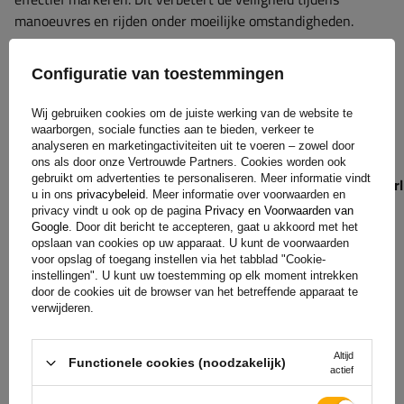
manoeuvres en rijden onder moeilijke omstandigheden.
Ondersteunde verlichtingsfuncties
Configuratie van toestemmingen
Wij gebruiken cookies om de juiste werking van de website te
positielicht
wegwijzer
remlicht
waarborgen, sociale functies aan te bieden, verkeer te
analyseren en marketingactiviteiten uit te voeren – zowel door
ons als door onze Vertrouwde Partners. Cookies worden ook
gebruikt om advertenties te personaliseren. Meer informatie vindt
mistlamp
markeringslicht
kentekenplaatverl
u in ons
privacybeleid
. Meer informatie over voorwaarden en
privacy vindt u ook op de pagina
Privacy en Voorwaarden van
Google
. Door dit bericht te accepteren, gaat u akkoord met het
opslaan van cookies op uw apparaat. U kunt de voorwaarden
De kabelboom ondersteunt verlichtingsfuncties:
voor opslag of toegang instellen via het tabblad "Cookie-
instellingen". U kunt uw toestemming op elk moment intrekken
linker/rechter
positielicht
, wat zorgt voor de zichtbaarheid
door de cookies uit de browser van het betreffende apparaat te
van het voertuig bij het rijden in het donker; linker/rechter
verwijderen.
richtingaanwijzer
om aan te geven dat u wilt afslaan;
remlicht
, signalering remmen; linker
mistlamp
, die de
Altijd
Functionele cookies (noodzakelijk)
veiligheid verhoogt bij moeilijke weersomstandigheden, zoals
actief
mist of hevige regenval; linker/rechter
markeringslicht
dat