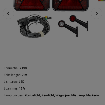
Vorige foto
Napraw
Connectie
7 PIN
Kabellengte
7 m
Lichtbron
LED
Spanning
12 V
Lampfuncties
Positielicht
Remlicht
Wegwijzer
Mistlamp
Markeringslicht