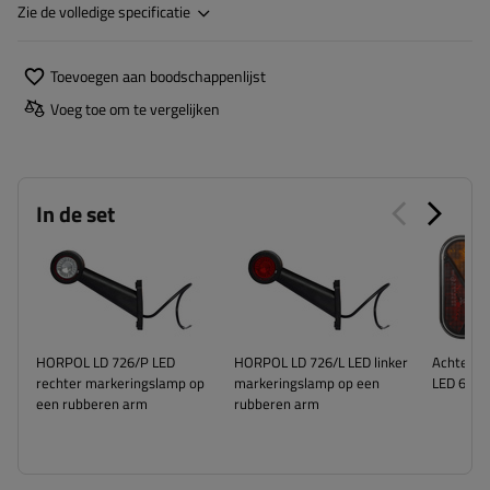
Zie de volledige specificatie
Toevoegen aan boodschappenlijst
Voeg toe om te vergelijken
In de set
HORPOL LD 726/P LED
HORPOL LD 726/L LED linker
Achterlic
rechter markeringslamp op
markeringslamp op een
LED 6 fun
een rubberen arm
rubberen arm