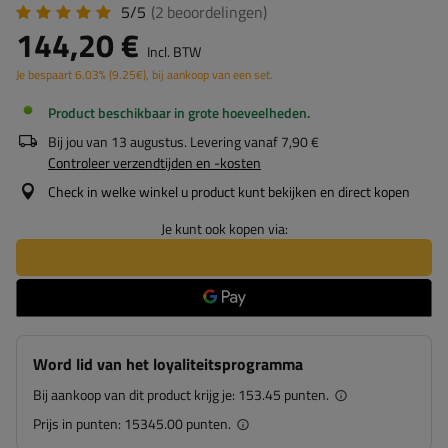
5/5
(2
beoordelingen
)
144,20 €
Incl. BTW
Je bespaart
6.03%
(
9.25
€
), bij aankoop van een set.
Product beschikbaar in grote hoeveelheden
Bij jou van
13 augustus
. Levering vanaf
7,90 €
Controleer verzendtijden en -kosten
Check in welke winkel u product kunt bekijken en direct kopen
Je kunt ook kopen via:
Word lid van het loyaliteitsprogramma
Bij aankoop van dit product krijg je:
153.45 punten.
Prijs in punten:
15345.00 punten.