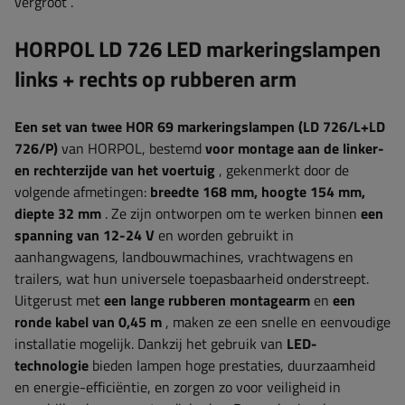
vergroot
.
HORPOL LD 726 LED
markeringslampen
links + rechts op rubberen arm
Een set van twee HOR 69 markeringslampen (LD 726/L+LD
726/P)
van HORPOL, bestemd
voor montage aan de linker-
en rechterzijde van het voertuig
, gekenmerkt door de
volgende afmetingen:
breedte 168
mm, hoogte 154 mm,
diepte 32 mm
. Ze
zijn ontworpen om te werken binnen
een
spanning van 12-24 V
en worden gebruikt in
aanhangwagens, landbouwmachines, vrachtwagens en
trailers, wat hun universele toepasbaarheid onderstreept.
Uitgerust met
een lange rubberen montagearm
en
een
ronde kabel van 0,45 m
, maken ze een snelle en eenvoudige
installatie mogelijk.
Dankzij het gebruik van
LED-
technologie
bieden lampen hoge prestaties, duurzaamheid
en energie-efficiëntie, en zorgen zo voor veiligheid in