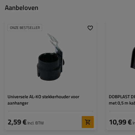
Aanbeloven
ONZE BESTSELLER
Model:
Universele stekkerhouder
Bijpassing:
Steker 7 pin, 13 pin
Universele AL-KO stekkerhouder voor
DOBPLAST DPT
aanhanger
met 0,5 m ka
2,59 €
10,99 €
Incl. BTW
I