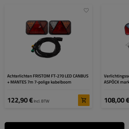
Connectie:
7 PIN
Connectie:
Kabellengte:
7 m
Kabellengte:
Lichtbron:
LED
Lichtbron:
Spanning:
12 V
Spanning:
Lampfuncties:
Positielicht
,
Remlicht
,
Lampfuncties:
Wegwijzer
,
Mistlamp
,
Kentekenplaatverlichting
,
Reflectie
Achterlichten FRISTOM FT-270 LED CANBUS
Verlichtingss
+ MANTES 7m 7-polige kabelboom
ASPÖCK mark
13-polige ka
122,90 €
108,00 
Incl. BTW