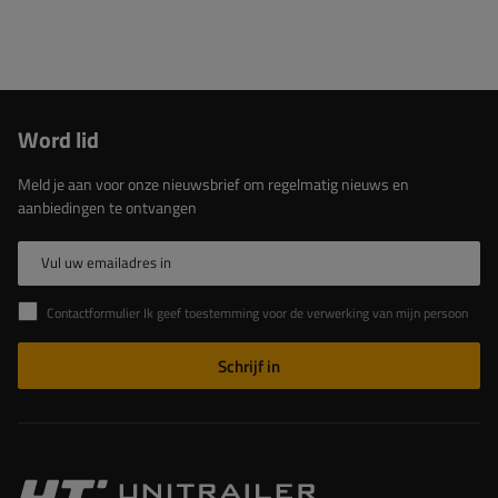
Word lid
Meld je aan voor onze nieuwsbrief om regelmatig nieuws en
aanbiedingen te ontvangen
Vul uw emailadres in
Contactformulier Ik geef toestemming voor de verwerking van mijn persoonlijke gegevens in het contactformulier in overeenstemming met de Verordening van het Europees Parlement en de Raad (EU)
Schrijf in