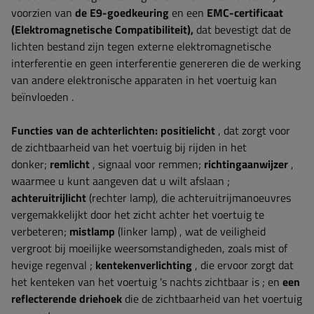
voorzien van
de E9-goedkeuring
en een
EMC-certificaat
(Elektromagnetische Compatibiliteit),
dat bevestigt dat de
lichten bestand zijn tegen externe elektromagnetische
interferentie en geen interferentie genereren die de werking
van andere elektronische apparaten in het voertuig kan
beïnvloeden
.
Functies van de achterlichten:
positielicht
, dat zorgt voor
de zichtbaarheid van het voertuig bij rijden in het
donker;
remlicht
, signaal voor remmen;
richtingaanwijzer
,
waarmee u kunt aangeven dat u wilt afslaan
;
achteruitrijlicht
(rechter lamp),
die achteruitrijmanoeuvres
vergemakkelijkt door het zicht achter het voertuig te
verbeteren;
mistlamp
(linker lamp)
, wat de veiligheid
vergroot bij moeilijke weersomstandigheden, zoals mist of
hevige regenval
;
kentekenverlichting
, die ervoor zorgt dat
het kenteken van het voertuig 's nachts zichtbaar is
;
en
een
reflecterende driehoek
die de zichtbaarheid van het voertuig