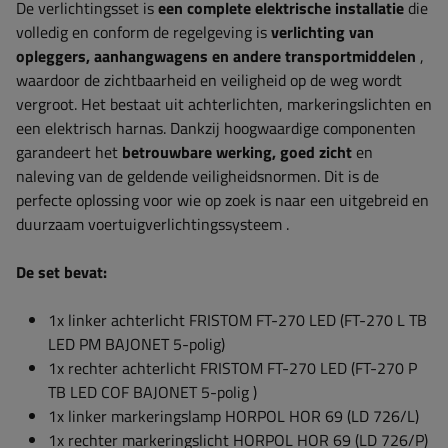
De verlichtingsset is
een complete elektrische installatie
die
volledig en conform de regelgeving is
verlichting van
opleggers, aanhangwagens en andere transportmiddelen
,
waardoor de zichtbaarheid en veiligheid op de weg wordt
vergroot. Het bestaat uit achterlichten, markeringslichten en
een elektrisch harnas. Dankzij hoogwaardige componenten
garandeert het
betrouwbare werking, goed zicht
en
naleving van de geldende veiligheidsnormen. Dit is de
perfecte oplossing voor wie op zoek is naar een uitgebreid en
duurzaam voertuigverlichtingssysteem
.
De set bevat:
1x linker achterlicht FRISTOM FT-270 LED (FT-270 L TB
LED PM BAJONET 5-polig)
1x rechter achterlicht
FRISTOM FT-270 LED (FT-270 P
TB LED COF BAJONET 5-polig
)
1x linker markeringslamp HORPOL HOR 69 (LD 726/L)
1x rechter markeringslicht HORPOL HOR 69 (LD 726/P)