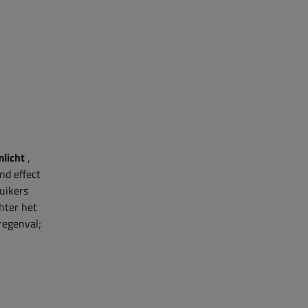
mlicht
,
nd effect
uikers
hter het
regenval;