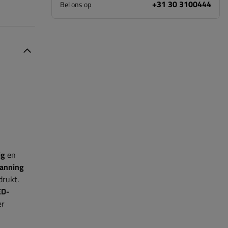
+31 30 3100444
Bel ons op
ig
en
anning
drukt.
ED-
er