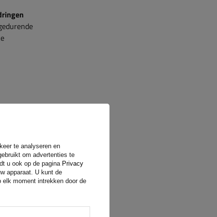
dringen
 gedurende
ke
ge normen
rkeer te analyseren en
3
bevat
gebruikt om advertenties te
ndt u ook op de pagina
Privacy
van
uw apparaat. U kunt de
s
en zorgt
op elk moment intrekken door de
er- en
ECE R10
 met de