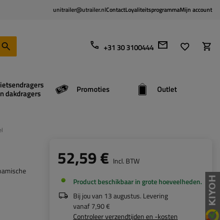
unitrailer@utrailer.nl
Contact
Loyaliteitsprogramma
Mijn account
+31 30 3100444
ietsendragers
Promoties
Outlet
n dakdragers
el
52,59 €
Incl. BTW
dynamische
Product beschikbaar in grote hoeveelheden
Bij jou van
13 augustus
. Levering
vanaf
7,90 €
Controleer verzendtijden en -kosten