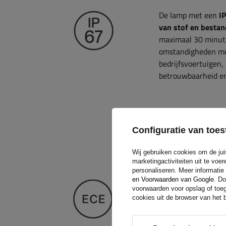
De lamp met een
I
van stof en besta
maximaal 30 minute
omstandigheden met 
bedrijfsvoertuige
betrouwbaarheid en
Homologatie
Configuratie van to
Achterlicht met
EC
Wij gebruiken cookies om de jui
voor de veiligheid 
marketingactiviteiten uit te vo
personaliseren. Meer informatie
reflectoren
, waard
en Voorwaarden van Google
. Do
voertuigen wordt g
voorwaarden voor opslag of toeg
voor een goede zich
cookies uit de browser van het b
remlichten
en gara
garandeert elektro