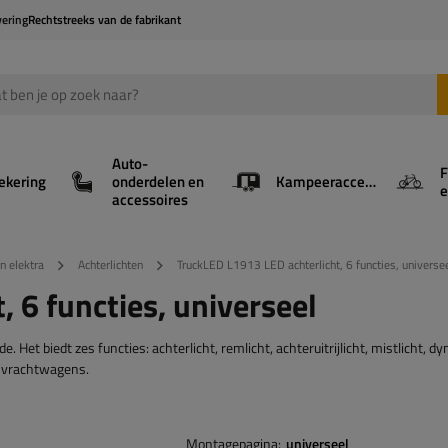
vering
Rechtstreeks van de fabrikant
Auto-
F
ekering
onderdelen en
Kampeeraccessoires
e
accessoires
en elektra
Achterlichten
TruckLED L1913 LED achterlicht, 6 functies, universe
 6 functies, universeel
 Het biedt zes functies: achterlicht, remlicht, achteruitrijlicht, mistlicht, 
n vrachtwagens.
Montagepagina
universeel