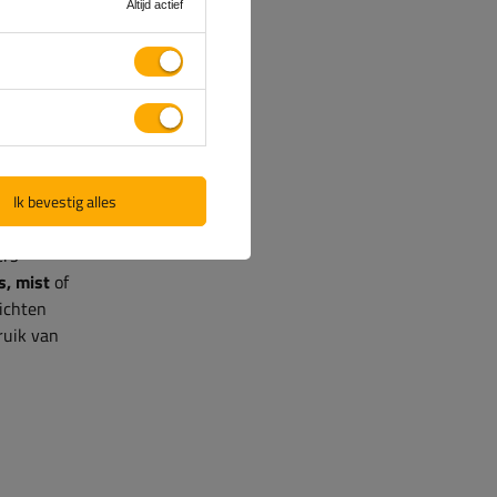
Altijd actief
iviteit
ECE R38
rtuigen,
agens en
Ik bevestig alles
ers
s, mist
of
ichten
ruik van