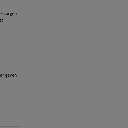
je zorgen
et
ler geven