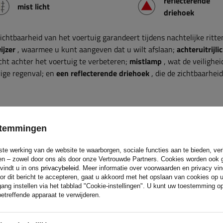
reflecterende
mist licht
driehoek
zichtbaarheid van het voertuig garandeert tijdens nachtelijke ritte
ijzer
, waarmee u kunt aangeven dat u wilt afslaan;
achteruitrijli
cht achter het voertuig te verbeteren;
mistlamp
, wat de veilighei
vige regenval; en
een reflecterende driehoek
, die de zichtbaarhei
sklasse
estemmingen
beschermingsklasse is
volledig beschermd tegen het binnendrin
ste werking van de website te waarborgen, sociale functies aan te bieden, ve
eren – zowel door ons als door onze Vertrouwde Partners. Cookies worden ook 
 tegen korte onderdompeling in water
(tot 1 meter diep gedurend
 vindt u in ons
privacybeleid
. Meer informatie over voorwaarden en privacy vi
n). Deze eigenschappen maken het ideaal voor gebruik in moeilij
or dit bericht te accepteren, gaat u akkoord met het opslaan van cookies op 
stof, vuil en risico op contact met water, bijvoorbeeld in
ang instellen via het tabblad "Cookie-instellingen". U kunt uw toestemming 
etreffende apparaat te verwijderen.
n, aanhangwagens, landbouw- en bouwmachines. Garandeert
 duurzaamheid, zelfs in de meest veeleisende werkomgevingen.