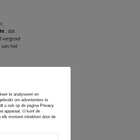
n;
cht
, dat
d vergroot
d van het
gen van
rkeer te analyseren en
gebruikt om advertenties te
e
ndt u ook op de pagina
Privacy
ke
uw apparaat. U kunt de
op elk moment intrekken door de