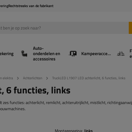
vering
Rechtstreeks van de fabrikant
Auto-
F
ekering
onderdelen en
Kampeeraccessoires
e
accessoires
en elektra
Achterlichten
TruckLED L1907 LED achterlicht, 6 functies, links
 6 functies, links
s functies: achterlicht, remlicht, achteruitrijlicht, mistlicht, richtingaanwi
dbouwmachines.
Montagepagina
links