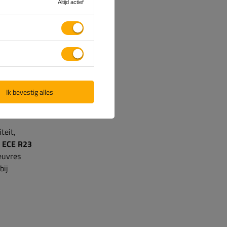
Altijd actief
aan
e
ECE R3-
e
Ik bevestig alles
r
R7
is van
teit,
.
ECE R23
oeuvres
bij