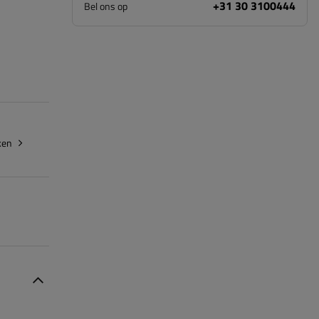
+31 30 3100444
Bel ons op
ken