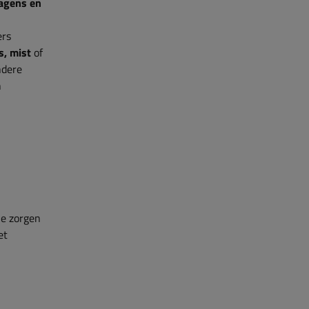
agens en
ers
s, mist
of
ndere
n
je zorgen
et