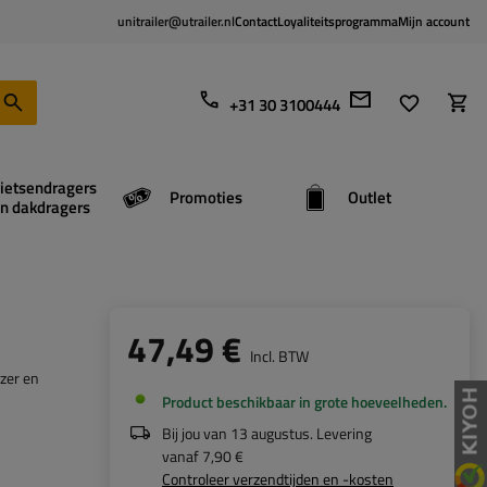
unitrailer@utrailer.nl
Contact
Loyaliteitsprogramma
Mijn account
+31 30 3100444
ietsendragers
Promoties
Outlet
n dakdragers
47,49 €
Incl. BTW
jzer en
Product beschikbaar in grote hoeveelheden
Bij jou van
13 augustus
. Levering
vanaf
7,90 €
Controleer verzendtijden en -kosten