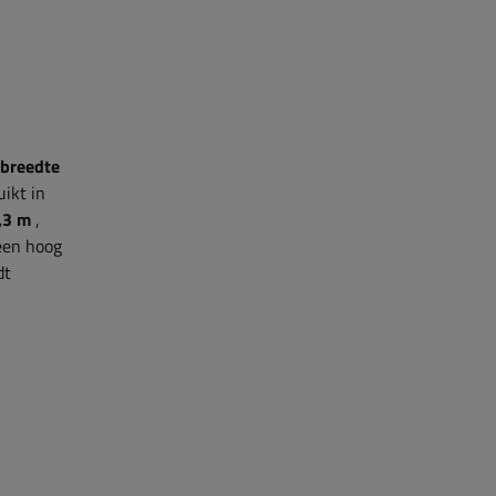
breedte
ikt in
,3 m
,
een hoog
dt