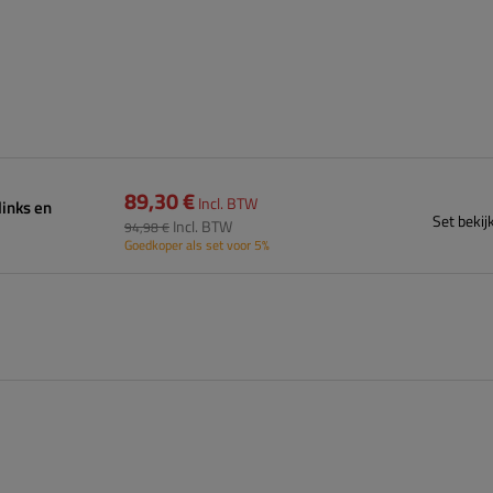
89,30 €
Incl. BTW
links en
Set bekij
Incl. BTW
94,98 €
Goedkoper als set voor 5%