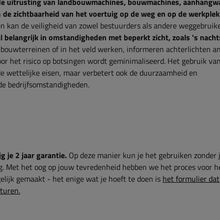
de uitrusting van landbouwmachines, bouwmachines, aanhangw
n
de zichtbaarheid van het voertuig op de weg en op de werkplek
en kan de veiligheid van zowel bestuurders als andere weggebruik
al belangrijk in omstandigheden met beperkt zicht, zoals 's nacht
bouwterreinen of in het veld werken, informeren achterlichten a
or het risico op botsingen wordt geminimaliseerd. Het gebruik va
de wettelijke eisen, maar verbetert ook de duurzaamheid en
de bedrijfsomstandigheden.
g je 2 jaar garantie.
Op deze manier kun je het gebruiken zonder 
g. Met het oog op jouw tevredenheid hebben we het proces voor h
lijk gemaakt - het enige wat je hoeft te doen is
het formulier dat
sturen.