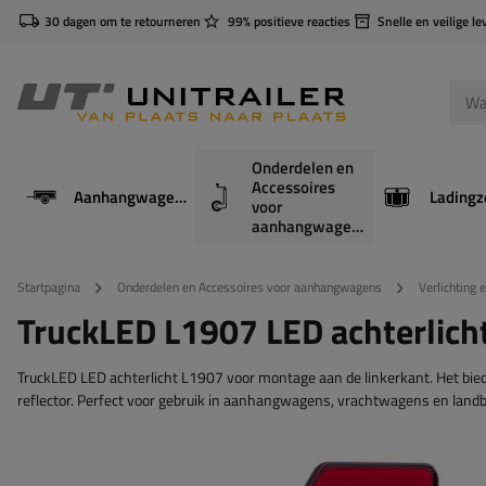
30 dagen om te retourneren
99% positieve reacties
Snelle en veilige le
Onderdelen en
Accessoires
Aanhangwagens
Ladingz
voor
aanhangwagens
Startpagina
Onderdelen en Accessoires voor aanhangwagens
Verlichting 
TruckLED L1907 LED achterlicht,
TruckLED LED achterlicht L1907 voor montage aan de linkerkant. Het biedt ze
reflector. Perfect voor gebruik in aanhangwagens, vrachtwagens en lan