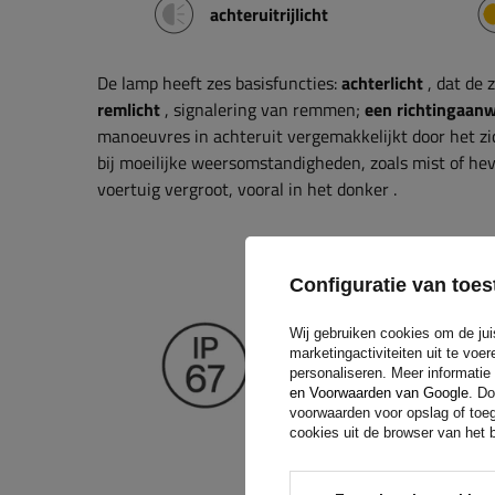
achteruitrijlicht
De lamp heeft zes basisfuncties:
achterlicht
, dat de 
remlicht
, signalering van remmen;
een richtingaanw
manoeuvres in achteruit vergemakkelijkt door het zi
bij moeilijke weersomstandigheden, zoals mist of he
voertuig vergroot, vooral in het donker
.
Bescherming
Configuratie van to
De lamp met
IP67-
Wij gebruiken cookies om de jui
marketingactiviteiten uit te vo
stof en is bestand
personaliseren. Meer informatie
maximaal 30 minute
en Voorwaarden van Google
. Do
omstandigheden met 
voorwaarden voor opslag of toeg
cookies uit de browser van het b
bedrijfsvoertuige
betrouwbaarheid en