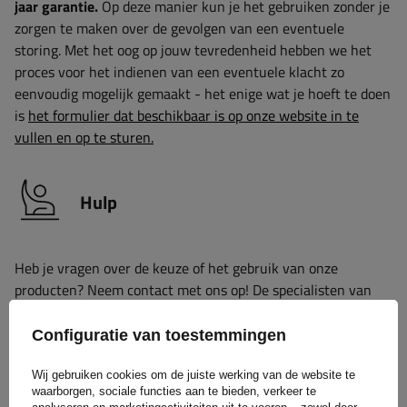
jaar garantie.
Op deze manier kun je het gebruiken zonder je
zorgen te maken over de gevolgen van een eventuele
storing. Met het oog op jouw tevredenheid hebben we het
proces voor het indienen van een eventuele klacht zo
eenvoudig mogelijk gemaakt - het enige wat je hoeft te doen
is
het formulier dat beschikbaar is op onze website in te
vullen en op te sturen.
Hulp
Heb je vragen over de keuze of het gebruik van onze
producten? Neem contact met ons op! De specialisten van
Unitrailer geven je graag alle informatie.
Configuratie van toestemmingen
Wij gebruiken cookies om de juiste werking van de website te
+31 30 3100444
unitrailer@utrailer.nl
waarborgen, sociale functies aan te bieden, verkeer te