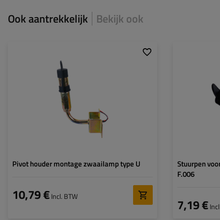
Ook aantrekkelijk
Bekijk ook
Hoogte:
135 mm
Diameter pin:
24 mm
Pivot houder montage zwaailamp type U
Stuurpen voo
F.006
10,79 €
Incl. BTW
7,19 €
Inc