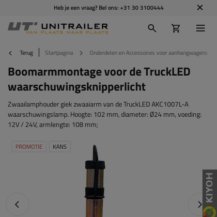
Heb je een vraag? Bel ons:
+31 30 3100444
Terug
Startpagina
Onderdelen en Accessoires voor aanhangwagens
Boomarmmontage voor de TruckLED
waarschuwingsknipperlicht
Zwaailamphouder giek zwaaiarm van de TruckLED AKC1007L-A
waarschuwingslamp. Hoogte: 102 mm, diameter: Ø24 mm, voeding:
12V / 24V, armlengte: 108 mm;
PROMOTIE
KANS
Vorige foto
Napraw