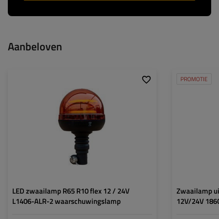
Aanbeloven
PROMOTIE
Stroomverbruik:
20W
Bevestigingsmethode:
flexibel
LED zwaailamp R65 R10 flex 12 / 24V
Zwaailamp ui
L1406-ALR-2 waarschuwingslamp
12V/24V 186