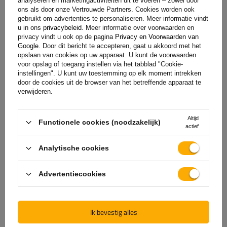
analyseren en marketingactiviteiten uit te voeren – zowel door
ons als door onze Vertrouwde Partners. Cookies worden ook
gebruikt om advertenties te personaliseren. Meer informatie vindt
u in ons
privacybeleid
. Meer informatie over voorwaarden en
Specificaties
privacy vindt u ook op de pagina
Privacy en Voorwaarden van
Google
. Door dit bericht te accepteren, gaat u akkoord met het
opslaan van cookies op uw apparaat. U kunt de voorwaarden
voor opslag of toegang instellen via het tabblad "Cookie-
Levering
instellingen". U kunt uw toestemming op elk moment intrekken
door de cookies uit de browser van het betreffende apparaat te
verwijderen.
Stel uw vraag
Altijd
Functionele cookies (noodzakelijk)
(0)
actief
Beoordelingen
Analytische cookies
Laat uw mening achter
Advertentiecookies
Uw score:
5/5
Ik bevestig alles