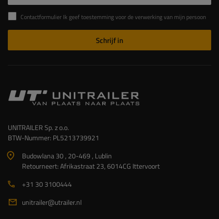
Contactformulier Ik geef toestemming voor de verwerking van mijn persoonlijke gegevens in het contactformulier in overeenstemming met de Verordening van het Europees Parlement en de Raad (EU)
Schrijf in
UNITRAILER Sp. z o.o.
BTW-Nummer: PL5213739921
Budowlana 30 , 20-469 , Lublin
Retourneert: Afrikastraat 23, 6014CG Ittervoort
+31 30 3100444
unitrailer@utrailer.nl