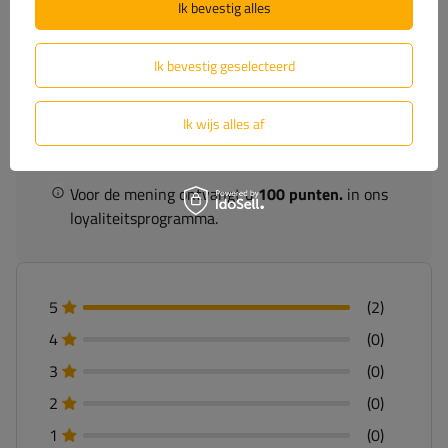
5/5
Ik bevestig alles
Aantal gedeelde oordelen: 2
Ik bevestig geselecteerd
Voeg uw beoordeling toe
Ik wijs alles af
Toon alleen beoordelingen bevestigd door een aankoop
Voor de mening ontvangt u
100 punten.
in ons
loyaliteitsprogramma.
5
(2)
4
(0)
3
(0)
2
(0)
1
(0)