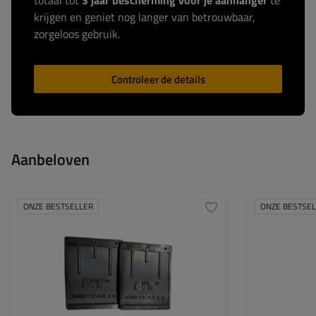
totaal tot
3 jaar bescherming voor je aanhanger
te
krijgen en geniet nog langer van betrouwbaar,
zorgeloos gebruik.
Controleer de details
Aanbeloven
ONZE BESTSELLER
ONZE BESTSE
Maat:
13-15"
Model:
Hoogte:
243 mm
Bijpassing:
Breedte:
220 mm