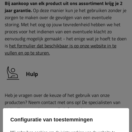
Bij aankoop van elk product uit ons assortiment krijg je 2
jaar garantie.
Op deze manier kun je het gebruiken zonder je
zorgen te maken over de gevolgen van een eventuele
storing. Met het oog op jouw tevredenheid hebben we het
proces voor het indienen van een eventuele klacht zo
eenvoudig mogelijk gemaakt - het enige wat je hoeft te doen
is
het formulier dat beschikbaar is op onze website in te
vullen en op te sturen.
Hulp
Heb je vragen over de keuze of het gebruik van onze
producten? Neem contact met ons op! De specialisten van
Unitrailer geven je graag alle informatie.
Configuratie van toestemmingen