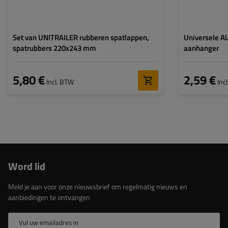
Set van UNITRAILER rubberen spatlappen,
Universele A
spatrubbers 220x243 mm
aanhanger
5,80 €
2,59 €
Incl. BTW
Inc
Word lid
Meld je aan voor onze nieuwsbrief om regelmatig nieuws en
aanbiedingen te ontvangen
Vul uw emailadres in