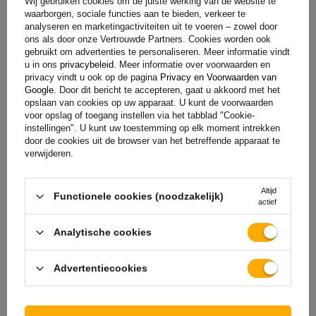
+31 30 3100444
unitrailer@utrailer.nl
Wij gebruiken cookies om de juiste werking van de website te
waarborgen, sociale functies aan te bieden, verkeer te
analyseren en marketingactiviteiten uit te voeren – zowel door
ons als door onze Vertrouwde Partners. Cookies worden ook
gebruikt om advertenties te personaliseren. Meer informatie vindt
u in ons
privacybeleid
. Meer informatie over voorwaarden en
Specificaties
privacy vindt u ook op de pagina
Privacy en Voorwaarden van
Google
. Door dit bericht te accepteren, gaat u akkoord met het
opslaan van cookies op uw apparaat. U kunt de voorwaarden
Levering
voor opslag of toegang instellen via het tabblad "Cookie-
instellingen". U kunt uw toestemming op elk moment intrekken
door de cookies uit de browser van het betreffende apparaat te
verwijderen.
Stel uw vraag
Altijd
Functionele cookies (noodzakelijk)
(1)
Downloadbare bestanden
actief
Analytische cookies
(2)
Beoordelingen
Advertentiecookies