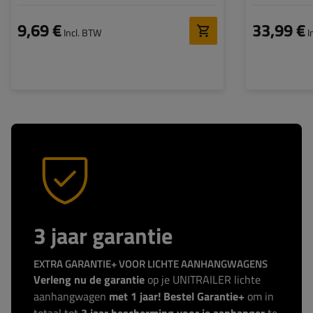
950/280mm m
9,69 €
33,99 €
Incl. BTW
I
3 jaar garantie
EXTRA GARANTIE+ VOOR LICHTE AANHANGWAGENS
Verleng nu de garantie
op je UNITRAILER lichte
aanhangwagen
met 1 jaar! Bestel Garantie+
om in