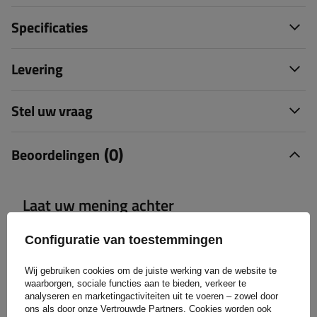
Specificaties
Levering
Stel uw vraag
(0)
Beoordelingen
Laat uw mening achter
Uw score:
Configuratie van toestemmingen
5/5
Wij gebruiken cookies om de juiste werking van de website te
waarborgen, sociale functies aan te bieden, verkeer te
analyseren en marketingactiviteiten uit te voeren – zowel door
De inhoud van uw beoordeling
ons als door onze Vertrouwde Partners. Cookies worden ook