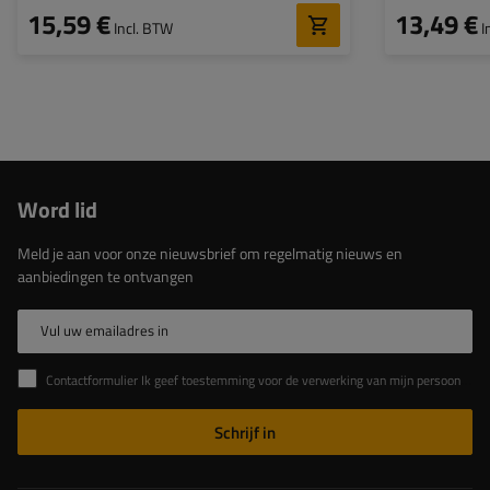
15,59 €
13,49 €
Incl. BTW
I
Word lid
Meld je aan voor onze nieuwsbrief om regelmatig nieuws en
aanbiedingen te ontvangen
Vul uw emailadres in
Contactformulier Ik geef toestemming voor de verwerking van mijn persoonlijke gegevens in het contactformulier in overeenstemming met de Verordening van het Europees Parlement en de Raad (EU)
Schrijf in