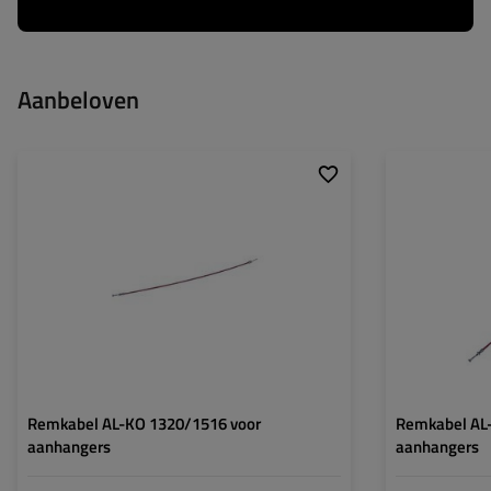
Aanbeloven
Lengte van geleidebus:
1320
Lengte van gelei
Volledige lengte:
1516
Volledige lengte:
Remkabel AL-KO 1320/1516 voor
Remkabel AL
aanhangers
aanhangers