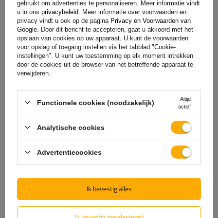
gebruikt om advertenties te personaliseren. Meer informatie vindt
u in ons
privacybeleid
. Meer informatie over voorwaarden en
privacy vindt u ook op de pagina
Privacy en Voorwaarden van
Google
. Door dit bericht te accepteren, gaat u akkoord met het
opslaan van cookies op uw apparaat. U kunt de voorwaarden
voor opslag of toegang instellen via het tabblad "Cookie-
Voeg je eigen productfoto toe:
instellingen". U kunt uw toestemming op elk moment intrekken
door de cookies uit de browser van het betreffende apparaat te
verwijderen.
Altijd
Functionele cookies (noodzakelijk)
Uw naam
actief
Analytische cookies
Uw email
Advertentiecookies
Feedback verzenden
Ik bevestig alles
Ook aantrekkelijk
Ik bevestig geselecteerd