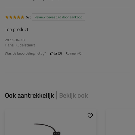
5/5
Review bevestigd door aankoop
Top product
2022-04-18
Hans, Kudelstaart
Was de beoordeling nuttig?
Ja
0
neen
0
Ook aantrekkelijk
Bekijk ook
Montagepagina:
links
Montagepagina:
Lichtbron:
LED
Lichtbron:
Spanning:
12/24 V
Spanning: