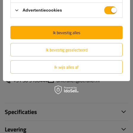
Advertentiecookies
Hulp
Ik bevestig alles
Heb je vragen over de keuze of het gebruik van onze
producten? Neem contact met ons op! De specialisten van
Ik bevestig geselecteerd
Unitrailer geven je graag alle informatie.
Ik wijs alles af
+31 30 3100444
unitrailer@utrailer.nl
Specificaties
Levering