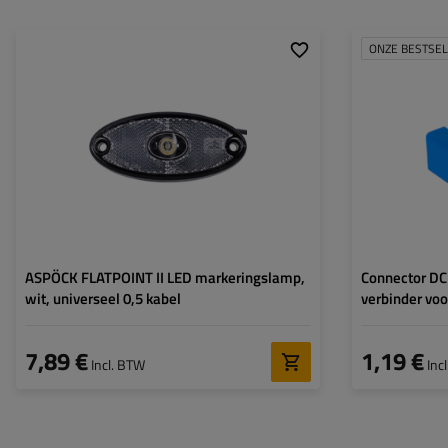
ONZE BESTSE
Montagepagina:
universeel
Lichtbron:
LED
Spanning:
12 V
Lampfuncties:
breedtelicht
,
Reflectie
Kabel voor
plat
markeringslampen:
ASPÖCK FLATPOINT II LED markeringslamp,
Connector DC 
wit, universeel 0,5 kabel
verbinder voo
7,89 €
1,19 €
Incl. BTW
Inc