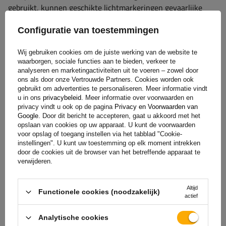
gebruikt, kunnen geschikte lichtmarkeringen gevaarlijke
situaties en botsingen helpen voorkomen. Bij de keuze voor
Configuratie van toestemmingen
hoogwaardige markeringslichten gaat het niet alleen om het
voldoen aan de regelgeving, maar ook om een ​​investering in
Wij gebruiken cookies om de juiste werking van de website te
de duurzaamheid en betrouwbaarheid van de apparatuur
waarborgen, sociale functies aan te bieden, verkeer te
onder veeleisende bedrijfsomstandigheden.
analyseren en marketingactiviteiten uit te voeren – zowel door
ons als door onze Vertrouwde Partners. Cookies worden ook
gebruikt om advertenties te personaliseren. Meer informatie vindt
u in ons
privacybeleid
. Meer informatie over voorwaarden en
Garantie
privacy vindt u ook op de pagina
Privacy en Voorwaarden van
Google
. Door dit bericht te accepteren, gaat u akkoord met het
opslaan van cookies op uw apparaat. U kunt de voorwaarden
voor opslag of toegang instellen via het tabblad "Cookie-
Bij aankoop van elk product uit ons assortiment krijg je 2
instellingen". U kunt uw toestemming op elk moment intrekken
jaar garantie.
Op deze manier kun je het gebruiken zonder je
door de cookies uit de browser van het betreffende apparaat te
verwijderen.
zorgen te maken over de gevolgen van een eventuele
storing. Met het oog op jouw tevredenheid hebben we het
proces voor het indienen van een eventuele klacht zo
Altijd
Functionele cookies (noodzakelijk)
actief
eenvoudig mogelijk gemaakt - het enige wat je hoeft te doen
is
het formulier dat beschikbaar is op onze website in te
Analytische cookies
vullen en op te sturen.