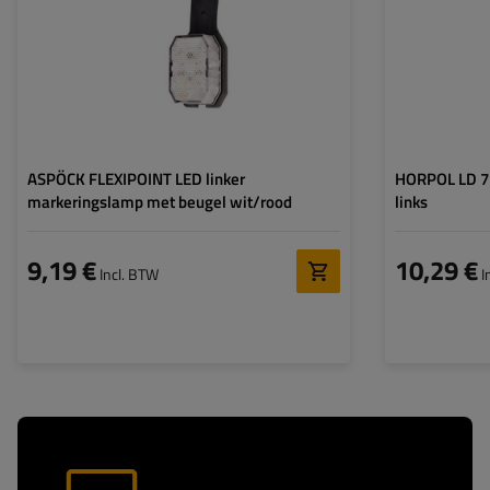
Lampfuncties:
markeringslicht voorkant
,
Lampfuncties:
markeringslicht
Kabel voor
achterkant
markeringslampe
Kabel voor
plat
markeringslampen:
ASPÖCK FLEXIPOINT LED linker
HORPOL LD 72
markeringslamp met beugel wit/rood
links
9,19 €
10,29 €
Incl. BTW
I