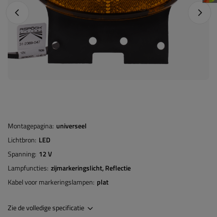
Vorige foto
Napraw
Montagepagina
universeel
Lichtbron
LED
Spanning
12 V
Lampfuncties
zijmarkeringslicht
Reflectie
Kabel voor markeringslampen
plat
Zie de volledige specificatie