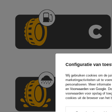
Configuratie van to
Wij gebruiken cookies om de jui
marketingactiviteiten uit te vo
personaliseren. Meer informatie
en Voorwaarden van Google
. Do
voorwaarden voor opslag of toeg
cookies uit de browser van het b