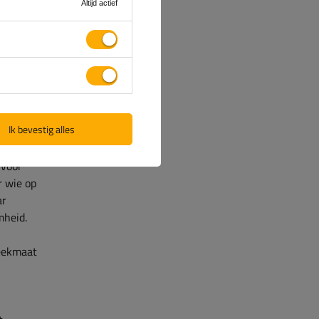
Altijd actief
of
Ik bevestig alles
 voor
r wie op
ar
mheid.
teekmaat