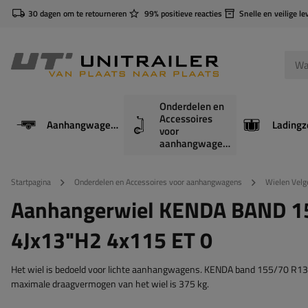
30 dagen om te retourneren
99% positieve reacties
Snelle en veilige le
Onderdelen en
Accessoires
Aanhangwagens
Ladingz
voor
aanhangwagens
Startpagina
Onderdelen en Accessoires voor aanhangwagens
Wielen Velg
Aanhangerwiel KENDA BAND 1
4Jx13"H2 4x115 ET 0
Het wiel is bedoeld voor lichte aanhangwagens. KENDA band 155/70 R13 di
maximale draagvermogen van het wiel is 375 kg.