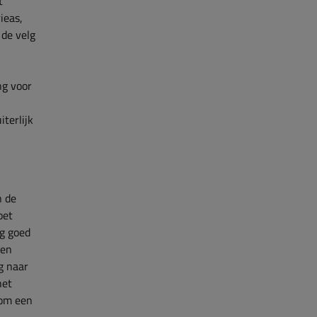
t
ieas,
 de velg
ng voor
terlijk
n de
oet
g goed
een
g naar
het
m een ​​