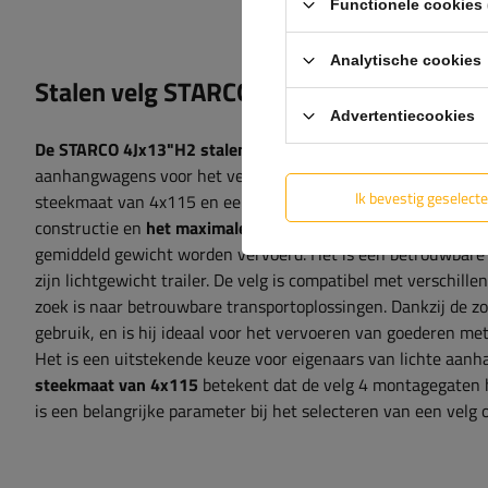
Functionele cookies 
Analytische cookies
Stalen velg STARCO voor aanhanger 4Jx
Advertentiecookies
De STARCO 4Jx13"H2 stalen velg
is een ideale oplossing vo
aanhangwagens voor het vervoer van recreatiemateriaal. Met
Ik bevestig geselect
steekmaat van 4x115 en een offset van ET 0, zorgt de velg voor
constructie en
het maximale draagvermogen van 450 kg
is 
gemiddeld gewicht worden vervoerd. Het is een betrouwbare
zijn lichtgewicht trailer. De velg is compatibel met verschil
zoek is naar betrouwbare transportoplossingen. Dankzij de zo
gebruik, en is hij ideaal voor het vervoeren van goederen m
Het is een uitstekende keuze voor eigenaars van lichte aan
steekmaat van 4x115
betekent dat de velg 4 montagegaten 
is een belangrijke parameter bij het selecteren van een velg