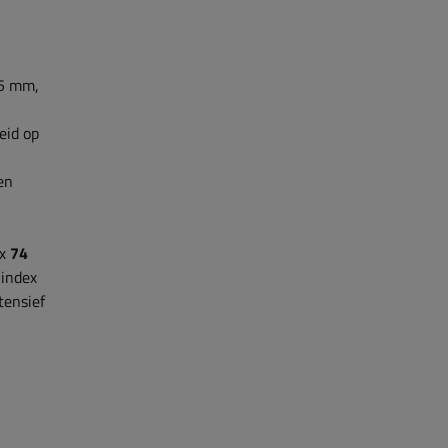
55 mm,
eid op
en
ex
74
 index
tensief