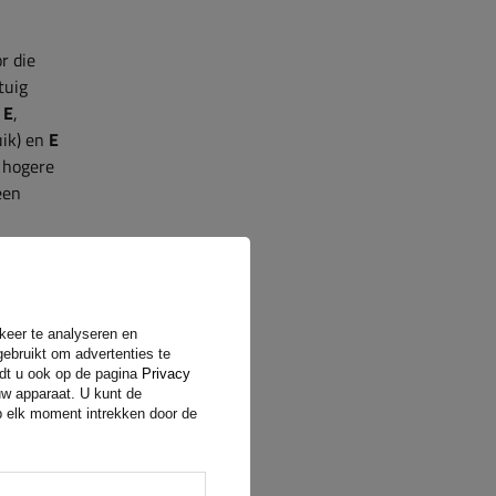
r die
tuig
t
E
,
uik) en
E
 hogere
een
d de
rkeer te analyseren en
gebruikt om advertenties te
ndt u ook op de pagina
Privacy
n
A
tot
uw apparaat. U kunt de
d op
op elk moment intrekken door de
lasse
t en de