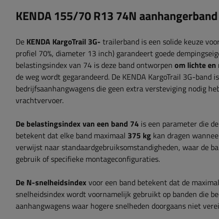
KENDA 155/70 R13 74N aanhangerband
De
KENDA KargoTrail 3G-
trailerband is een solide keuze v
profiel 70%, diameter 13 inch) garandeert goede dempingseige
belastingsindex van 74 is deze band ontworpen
om lichte en
de weg wordt gegarandeerd. De KENDA KargoTrail 3G-band is 
bedrijfsaanhangwagens die geen extra versteviging nodig hebb
vrachtvervoer.
De belastingsindex van een band 74
is een parameter die de
betekent dat elke band maximaal
375 kg
kan dragen wanneer 
verwijst naar standaardgebruiksomstandigheden, waar de band
gebruik of specifieke montageconfiguraties.
De N-snelheidsindex
voor een band betekent dat de maximal
snelheidsindex wordt voornamelijk gebruikt op banden die be
aanhangwagens waar hogere snelheden doorgaans niet vereis