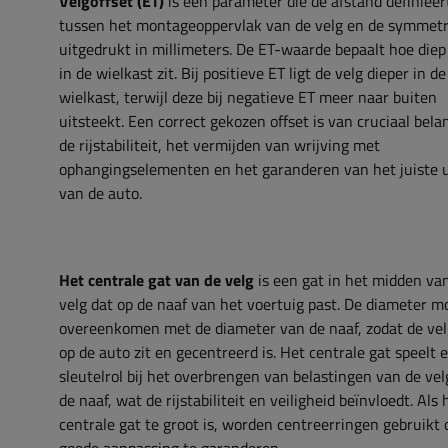
Velgoffset (ET)
is een parameter die de afstand definieer
tussen het montageoppervlak van de velg en de symmetr
uitgedrukt in millimeters. De ET-waarde bepaalt hoe diep
in de wielkast zit. Bij positieve ET ligt de velg dieper in de
wielkast, terwijl deze bij negatieve ET meer naar buiten
uitsteekt. Een correct gekozen offset is van cruciaal bela
de rijstabiliteit, het vermijden van wrijving met
ophangingselementen en het garanderen van het juiste ui
van de auto.
Het centrale gat van de velg
is een gat in het midden va
velg dat op de naaf van het voertuig past. De diameter m
overeenkomen met de diameter van de naaf, zodat de vel
op de auto zit en gecentreerd is. Het centrale gat speelt 
sleutelrol bij het overbrengen van belastingen van de vel
de naaf, wat de rijstabiliteit en veiligheid beïnvloedt. Als 
centrale gat te groot is, worden centreerringen gebruikt o