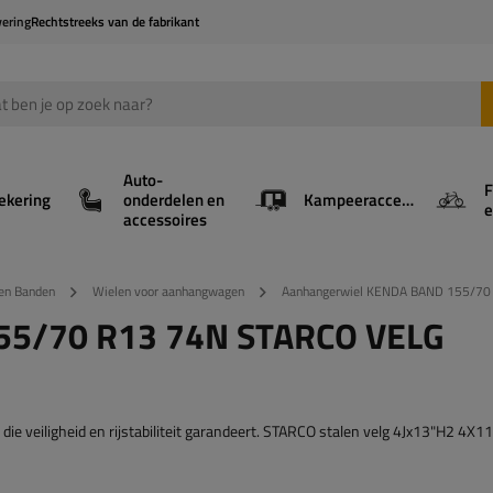
vering
Rechtstreeks van de fabrikant
Auto-
F
ekering
onderdelen en
Kampeeraccessoires
e
accessoires
en Banden
Wielen voor aanhangwagen
Aanhangerwiel KENDA BAND 155/70 
55/70 R13 74N STARCO VELG
e veiligheid en rijstabiliteit garandeert. STARCO stalen velg 4Jx13"H2 4X11