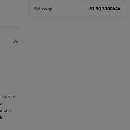
+31 30 3100444
Bel ons op
e sterke
dat
r ook
de