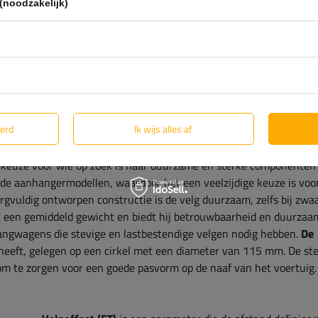
(noodzakelijk)
13"H2 4x115 ET:0
or lichte aanhangwagens, zoals vrachtaanhangers, tuinaanhangers 
 een breedte van 4 inch en een diameter van 13 inch, met een
eerd
Ik wijs alles af
 een stabiel en veilig gebruik van de trailer. Dankzij de solide
deze velg perfect voor dagelijks gebruik waarbij goederen met een
 keuze voor wie op zoek is naar duurzame en sterke componenten
lende aanhangermodellen, waardoor het een veelzijdige keuze is voo
rgvuldig ontworpen constructie is de velg duurzaam, zelfs bij zwa
et een gemiddeld gewicht en biedt hij betrouwbaarheid en duurzaa
hangwagens die stevige en lastbestendige velgen nodig hebben.
De
heeft, gelegen op een cirkel met een diameter van 115 mm. De s
 om te zorgen voor een goede pasvorm op de naaf van het voertuig.