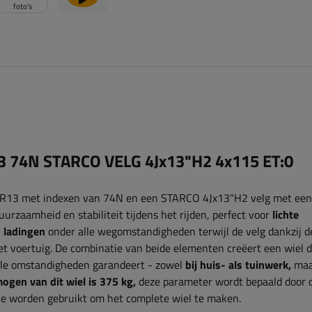
foto's
 74N STARCO VELG 4Jx13"H2 4x115 ET:0
 R13 met indexen van 74N en een STARCO 4Jx13"H2 velg met een
urzaamheid en stabiliteit tijdens het rijden, perfect voor
lichte
n ladingen
onder alle wegomstandigheden
terwijl de velg dankzij d
et voertuig. De combinatie van beide elementen creëert een wiel 
lle omstandigheden garandeert - zowel
bij huis- als tuinwerk,
maa
gen van dit wiel is
375 kg,
deze parameter wordt bepaald door 
ie worden gebruikt om het complete wiel te maken.