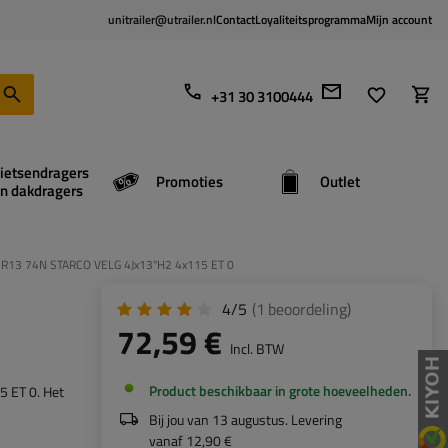
unitrailer@utrailer.nl
Contact
Loyaliteitsprogramma
Mijn account
+31 30 3100444
ietsendragers
Promoties
Outlet
n dakdragers
R13 74N STARCO VELG 4Jx13"H2 4x115 ET 0
4/5
(1
beoordeling
)
72,59 €
Incl. BTW
Product beschikbaar in grote hoeveelheden
5 ET 0. Het
Bij jou van
13 augustus
. Levering
vanaf
12,90 €