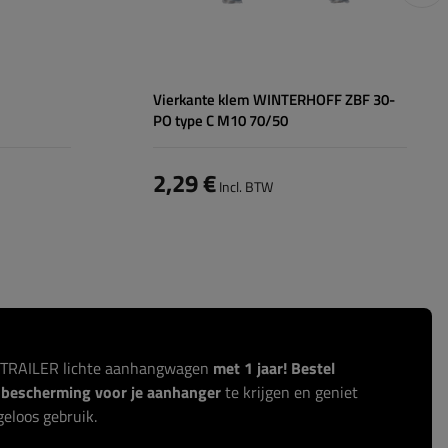
Vierkante klem WINTERHOFF ZBF 30-
PO type C M10 70/50
2,29 €
Incl. BTW
ITRAILER lichte aanhangwagen
met 1 jaar! Bestel
r bescherming voor je aanhanger
te krijgen en geniet
eloos gebruik.