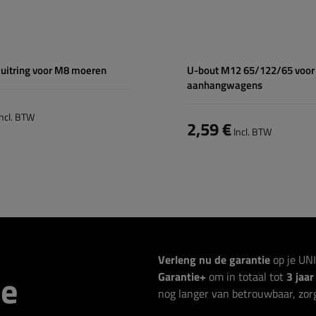
uitring voor M8 moeren
U-bout M12 65/122/65 voor
aanhangwagens
ncl. BTW
2,59 €
Incl. BTW
Verleng nu de garantie
op je UN
ie
Garantie+
om in totaal tot
3 jaa
nog langer van betrouwbaar, zorg