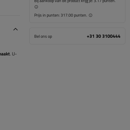
Bij aankoop van dit product krijg je:
3.17 punten.
Prijs in punten:
317.00 punten.
+31 30 3100444
Bel ons op
maakt
. U-