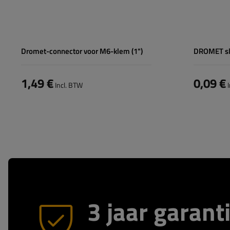
Dromet-connector voor M6-klem (1")
DROMET sl
1,49 €
0,09 €
Incl. BTW
I
3 jaar garant