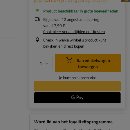
Je bespaart
6.67%
(
0.25
€
), bij aankoop van een set.
Product beschikbaar in grote hoeveelheden
Bij jou van
12 augustus
. Levering
vanaf
7,90 €
Controleer verzendtijden en -kosten
Check in welke winkel u product kunt
bekijken en direct kopen
Aan winkelwagen
toevoegen
Je kunt ook kopen via:
Word lid van het loyaliteitsprogramma