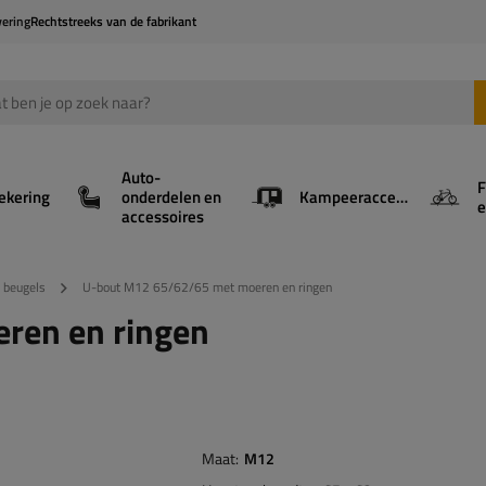
vering
Rechtstreeks van de fabrikant
Auto-
F
ekering
onderdelen en
Kampeeraccessoires
e
accessoires
 beugels
U-bout M12 65/62/65 met moeren en ringen
ren en ringen
Maat
M12