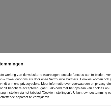
estemmingen
ste werking van de website te waarborgen, sociale functies aan te bieden, ve
eren – zowel door ons als door onze Vertrouwde Partners. Cookies worden ook 
 vindt u in ons
privacybeleid
. Meer informatie over voorwaarden en privacy vi
or dit bericht te accepteren, gaat u akkoord met het opslaan van cookies op 
ang instellen via het tabblad "Cookie-instellingen". U kunt uw toestemming 
etreffende apparaat te verwijderen.