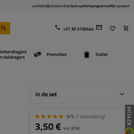
unitrailer@utrailer.nl
Contact
Loyaliteitsprogramma
Mijn account
+31 30 3100444
ietsendragers
Promoties
Outlet
n dakdragers
In de set
5/5
(1
beoordeling
)
3,50 €
Incl. BTW