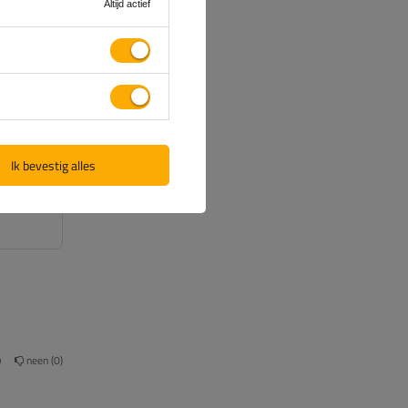
Altijd actief
(1)
(0)
(0)
(0)
(0)
Ik bevestig alles
neen
0