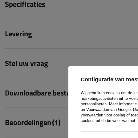
Specificaties
Levering
Stel uw vraag
Configuratie van to
Downloadbare bestanden
(1)
Wij gebruiken cookies om de jui
marketingactiviteiten uit te vo
personaliseren. Meer informatie
en Voorwaarden van Google
. Do
voorwaarden voor opslag of toeg
Beoordelingen
(1)
cookies uit de browser van het b