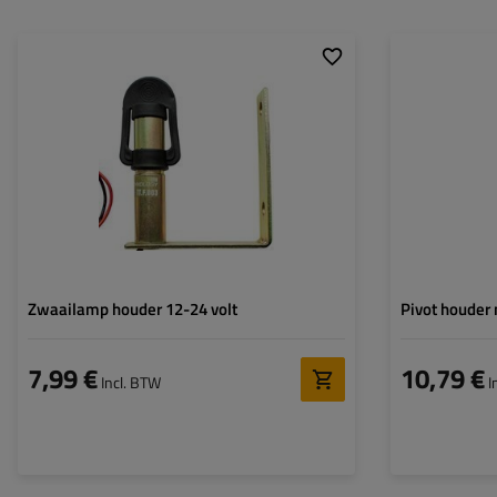
Hoogte:
105 mm
Hoogte:
Diameter pin:
23 mm
Diameter pin:
Zwaailamp houder 12-24 volt
Pivot houder
7,99 €
10,79 €
Incl. BTW
I