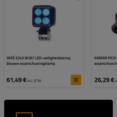
Lichtbron:
LED
Lichtbron:
Spanning:
12/70 V
Aantal LED's:
Kleur:
blauw
Spanning:
Type verbinding:
Vermogen:
WAŚ 2243 W267 LED-veiligheidslamp,
KAMAR PICO 
blauwe waarschuwingslamp
waarschuwing
61,49 €
26,29 €
Incl. BTW
I