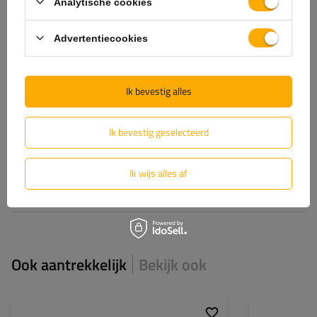
Analytische cookies
Voeg je eigen productfoto toe:
Advertentiecookies
Ik bevestig alles
Uw naam
Ik bevestig geselecteerd
Uw email
Ik wijs alles af
Feedback verzenden
Ook aantrekkelijk
Bekijk ook