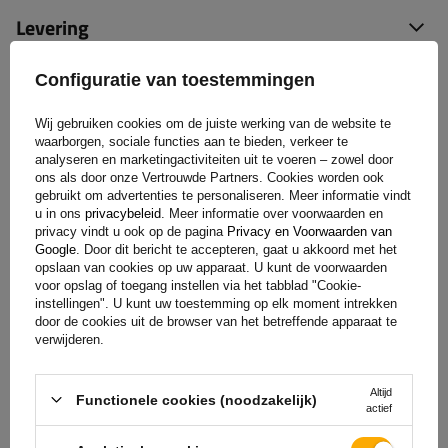
Levering
Configuratie van toestemmingen
Stel uw vraag
Wij gebruiken cookies om de juiste werking van de website te
(0)
Beoordelingen
waarborgen, sociale functies aan te bieden, verkeer te
analyseren en marketingactiviteiten uit te voeren – zowel door
ons als door onze Vertrouwde Partners. Cookies worden ook
gebruikt om advertenties te personaliseren. Meer informatie vindt
Laat uw mening achter
u in ons
privacybeleid
. Meer informatie over voorwaarden en
privacy vindt u ook op de pagina
Privacy en Voorwaarden van
Google
. Door dit bericht te accepteren, gaat u akkoord met het
Uw score:
opslaan van cookies op uw apparaat. U kunt de voorwaarden
5/5
voor opslag of toegang instellen via het tabblad "Cookie-
instellingen". U kunt uw toestemming op elk moment intrekken
door de cookies uit de browser van het betreffende apparaat te
verwijderen.
De inhoud van uw beoordeling
Altijd
Functionele cookies (noodzakelijk)
actief