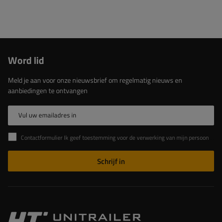
Word lid
Meld je aan voor onze nieuwsbrief om regelmatig nieuws en
aanbiedingen te ontvangen
Vul uw emailadres in
Contactformulier Ik geef toestemming voor de verwerking van mijn persoonlijke gegevens in het contactformulier in overeenstemming met de Verordening van het Europees Parlement en de Raad (EU)
Schrijf in