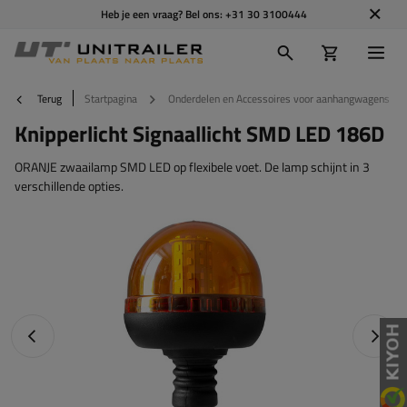
Heb je een vraag? Bel ons:
+31 30 3100444
Terug
Startpagina
Onderdelen en Accessoires voor aanhangwagens
Knipperlicht Signaallicht SMD LED 186D
ORANJE zwaailamp SMD LED op flexibele voet. De lamp schijnt in 3
verschillende opties.
Vorige foto
Napraw