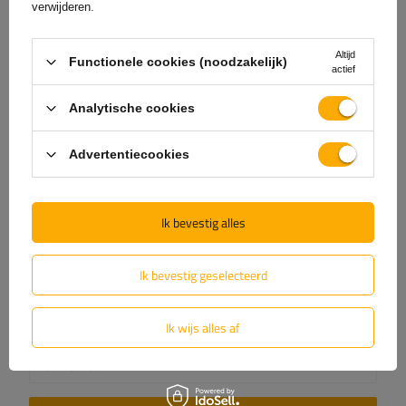
verwijderen.
Uw score:
5/5
Altijd
Functionele cookies (noodzakelijk)
actief
De inhoud van uw beoordeling
Analytische cookies
Advertentiecookies
Voeg je eigen productfoto toe:
Ik bevestig alles
Ik bevestig geselecteerd
Uw naam
Ik wijs alles af
Uw email