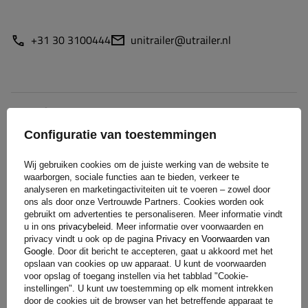
+31 30 3100444
unitrailer@utrailer.nl
Specificaties
Configuratie van toestemmingen
Levering
Wij gebruiken cookies om de juiste werking van de website te
waarborgen, sociale functies aan te bieden, verkeer te
Stel uw vraag
analyseren en marketingactiviteiten uit te voeren – zowel door
ons als door onze Vertrouwde Partners. Cookies worden ook
gebruikt om advertenties te personaliseren. Meer informatie vindt
u in ons
privacybeleid
. Meer informatie over voorwaarden en
(0)
Beoordelingen
privacy vindt u ook op de pagina
Privacy en Voorwaarden van
Google
. Door dit bericht te accepteren, gaat u akkoord met het
opslaan van cookies op uw apparaat. U kunt de voorwaarden
voor opslag of toegang instellen via het tabblad "Cookie-
Laat uw mening achter
instellingen". U kunt uw toestemming op elk moment intrekken
door de cookies uit de browser van het betreffende apparaat te