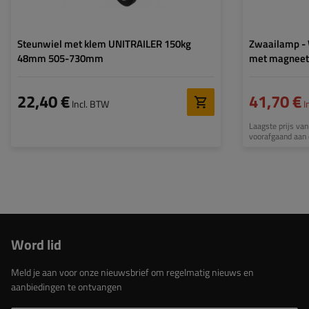
Steunwiel met klem UNITRAILER 150kg
Zwaailamp -
48mm 505-730mm
met magneet
22,40 €
41,70 €
Incl. BTW
I
Laagste prijs van
voorafgaand aan 
Word lid
Meld je aan voor onze nieuwsbrief om regelmatig nieuws en
aanbiedingen te ontvangen