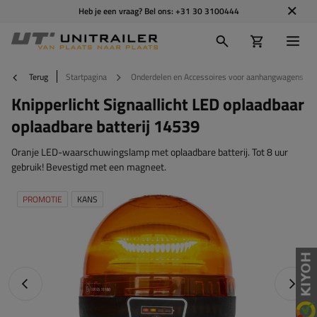
Heb je een vraag? Bel ons:
+31 30 3100444
Terug
Startpagina
Onderdelen en Accessoires voor aanhangwagens
Knipperlicht Signaallicht LED oplaadbaar
oplaadbare batterij 14539
Oranje LED-waarschuwingslamp met oplaadbare batterij. Tot 8 uur
gebruik! Bevestigd met een magneet.
PROMOTIE
KANS
Vorige foto
Napraw