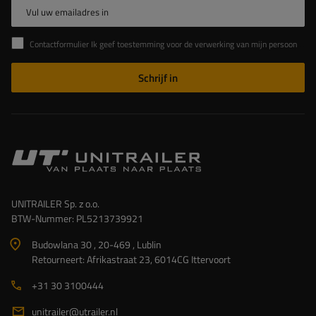
Vul uw emailadres in
Contactformulier Ik geef toestemming voor de verwerking van mijn persoonlijke gegevens in het contactformulier in overeenstemming met de Verordening van het Europees Parlement en de Raad (EU)
Schrijf in
UNITRAILER Sp. z o.o.
BTW-Nummer: PL5213739921
Budowlana 30 , 20-469 , Lublin
Retourneert: Afrikastraat 23, 6014CG Ittervoort
+31 30 3100444
unitrailer@utrailer.nl