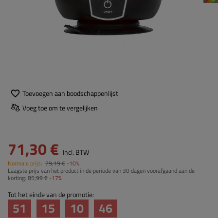
Toevoegen aan boodschappenlijst
Voeg toe om te vergelijken
71,30 €
Incl. BTW
Normale prijs:
79,19 €
-10%
Laagste prijs van het product in de periode van 30 dagen voorafgaand aan de
korting:
85,99 €
-17%
Tot het einde van de promotie:
51
15
10
45