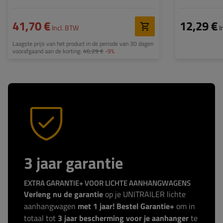
41,70 €
12,29 €
Incl. BTW
I
Laagste prijs van het product in de periode van 30 dagen
voorafgaand aan de korting:
46,29 €
-9%
3 jaar garantie
EXTRA GARANTIE+ VOOR LICHTE AANHANGWAGENS
Verleng nu de garantie
op je UNITRAILER lichte
aanhangwagen
met 1 jaar! Bestel Garantie+
om in
totaal tot
3 jaar bescherming voor je aanhanger
te