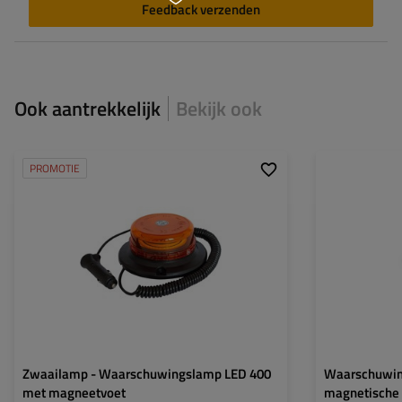
Feedback verzenden
Ook aantrekkelijk
Bekijk ook
PROMOTIE
Lichtbron:
Aantal LED's:
Breedte:
Zwaailamp - Waarschuwingslamp LED 400
Waarschuwin
met magneetvoet
magnetische