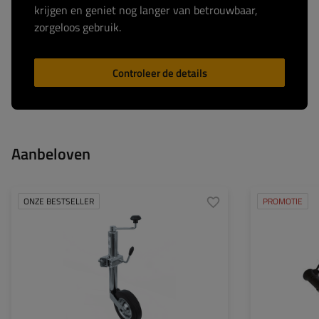
krijgen en geniet nog langer van betrouwbaar,
zorgeloos gebruik.
Controleer de details
Aanbeloven
ONZE BESTSELLER
PROMOTIE
Diameter buis:
48 mm
Maximaal draagvermogen:
150 kg
Hoogte:
505 - 730 mm
Type neuswiel:
standaard
Bevestiging:
op de klem