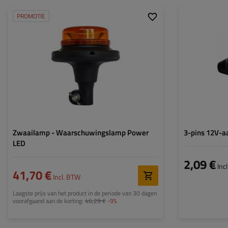
PROMOTIE
Zwaailamp - Waarschuwingslamp Power
3-pins 12V-a
LED
2,09 €
Inc
41,70 €
Incl. BTW
Laagste prijs van het product in de periode van 30 dagen
voorafgaand aan de korting:
46,29 €
-9%