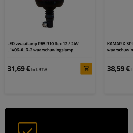
LED zwaailamp R65 R10 flex 12 / 24V
KAMAR X-SPID
L1406-ALR-2 waarschuwingslamp
waarschuwing
31,69 €
38,59 €
Incl. BTW
I