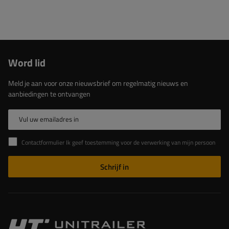
Word lid
Meld je aan voor onze nieuwsbrief om regelmatig nieuws en
aanbiedingen te ontvangen
Vul uw emailadres in
Contactformulier Ik geef toestemming voor de verwerking van mijn persoonlijke gegevens in het contactformulier in overeenstemming met de Verordening van het Europees Parlement en de Raad (EU)
Schrijf in