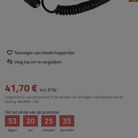
Toevoegen aan boodschappenlijst
Voeg toe om te vergelijken
41,70 €
Incl. BTW
Laagste prijs van het product in de periode van 30 dagen voorafgaand aan de
korting:
46,29 €
-10%
Tot het einde van de promotie:
53
20
25
35
dagen
uur
minuten
seconden