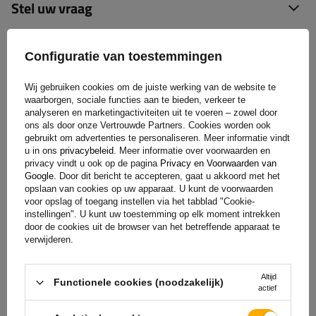
Stel uw vraag
(0)
Beoordelingen
Configuratie van toestemmingen
Wij gebruiken cookies om de juiste werking van de website te
Laat uw mening achter
waarborgen, sociale functies aan te bieden, verkeer te
analyseren en marketingactiviteiten uit te voeren – zowel door
ons als door onze Vertrouwde Partners. Cookies worden ook
Uw score:
gebruikt om advertenties te personaliseren. Meer informatie vindt
5/5
u in ons
privacybeleid
. Meer informatie over voorwaarden en
privacy vindt u ook op de pagina
Privacy en Voorwaarden van
Google
. Door dit bericht te accepteren, gaat u akkoord met het
opslaan van cookies op uw apparaat. U kunt de voorwaarden
De inhoud van uw beoordeling
voor opslag of toegang instellen via het tabblad "Cookie-
instellingen". U kunt uw toestemming op elk moment intrekken
door de cookies uit de browser van het betreffende apparaat te
verwijderen.
Altijd
Functionele cookies (noodzakelijk)
Voeg je eigen productfoto toe:
actief