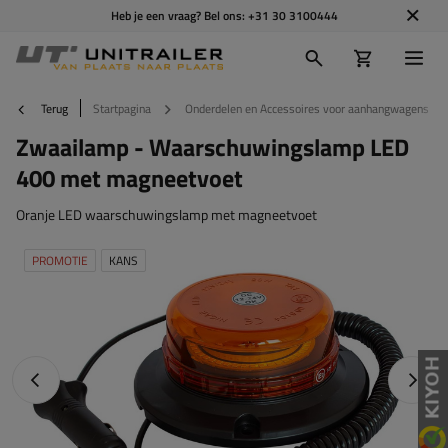
Heb je een vraag? Bel ons:
+31 30 3100444
Terug
Startpagina
Onderdelen en Accessoires voor aanhangwagens
Zwaailamp - Waarschuwingslamp LED
400 met magneetvoet
Oranje LED waarschuwingslamp met magneetvoet
PROMOTIE
KANS
Vorige foto
Napraw