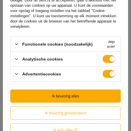
Google
. Door dit bericht te accepteren, gaat u akkoord met het
Levering
opslaan van cookies op uw apparaat. U kunt de voorwaarden
voor opslag of toegang instellen via het tabblad "Cookie-
instellingen". U kunt uw toestemming op elk moment intrekken
Stel uw vraag
door de cookies uit de browser van het betreffende apparaat te
verwijderen.
(0)
Beoordelingen
Altijd
Functionele cookies (noodzakelijk)
actief
Laat uw mening achter
Analytische cookies
Uw score:
Advertentiecookies
5/5
Ik bevestig alles
De inhoud van uw beoordeling
Ik bevestig geselecteerd
Ik wijs alles af