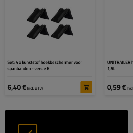
Zijlengte A:
162,2 mm
Zijlengte B:
208,2 mm
Hoogte:
153 mm
Set: 4 x kunststof hoekbeschermer voor
UNITRAILER 
spanbanden - versie E
1,5t
6,40 €
0,59 €
Incl. BTW
Inc