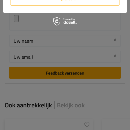
Voeg je eigen productfoto toe:
Uw naam
Uw email
Feedback verzenden
Ook aantrekkelijk
Bekijk ook
Breedte:
50 mm