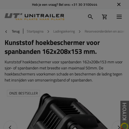
Heb je een vraag? Bel ons:
+31 30 3100444
Terug
Startpagina
Ladingzekering
Reserveonderdelen en accesso
Kunststof hoekbeschermer voor
spanbanden 162x208x153 mm.
Kunststof hoekbeschermer voor spanbanden 162x208x153 mm voor
sjor- of spanbanden met breedte van maximaal 50mm. De
hoekbeschermers voorkomen schade en beschermen de lading tegen
het insnijden van omsnoeringsband of spanbanden.
ONZE BESTSELLER
Vorige foto
Napraw