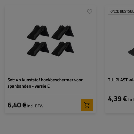
ONZE BESTSE
Breedte:
50 mm
Zijlengte A:
162,2 mm
Zijlengte B:
208,2 mm
Hoogte:
153 mm
Set: 4 x kunststof hoekbeschermer voor
TULPLAST wi
spanbanden - versie E
4,39 €
Inc
6,40 €
Incl. BTW