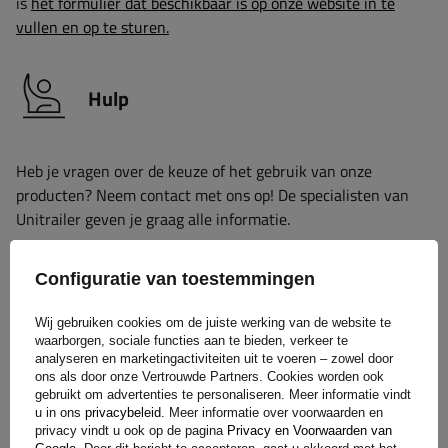
is
het formulier dat beschikbaar is op onze website in te
vullen en op te sturen.
Hulp
Heb je vragen over de keuze of het gebruik van onze
producten? Neem contact met ons op! De specialisten van
Unitrailer geven je graag alle informatie.
Configuratie van toestemmingen
+31 30 3100444
unitrailer@utrailer.nl
Wij gebruiken cookies om de juiste werking van de website te
waarborgen, sociale functies aan te bieden, verkeer te
analyseren en marketingactiviteiten uit te voeren – zowel door
ons als door onze Vertrouwde Partners. Cookies worden ook
gebruikt om advertenties te personaliseren. Meer informatie vindt
Specificaties
u in ons
privacybeleid
. Meer informatie over voorwaarden en
privacy vindt u ook op de pagina
Privacy en Voorwaarden van