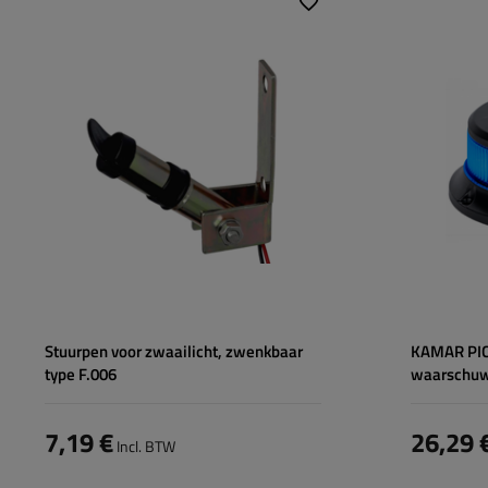
Lichtbron:
Aantal LED's:
Spanning:
Type verbindin
Vermogen:
Stuurpen voor zwaailicht, zwenkbaar
KAMAR PIC
type F.006
waarschuw
7,19 €
26,29 
Incl. BTW