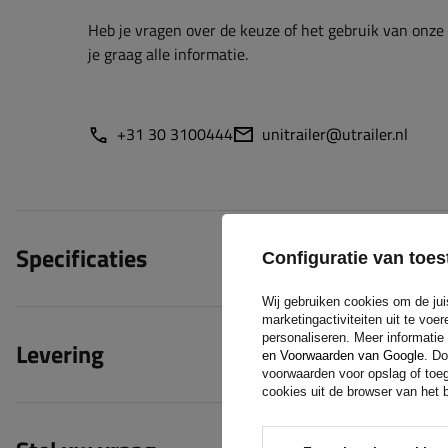
Heb je vragen over de keuze of het gebruik van onze
je graag alle informatie.
+31 30 3100444
unitrailer@utrailer.nl
Specificaties
Configuratie van to
Wij gebruiken cookies om de jui
marketingactiviteiten uit te vo
personaliseren. Meer informatie
Levering
en Voorwaarden van Google
. Do
voorwaarden voor opslag of toeg
cookies uit de browser van het b