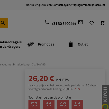
unitrailer@utrailer.nl
Contact
Loyaliteitsprogramma
Mijn account
+31 30 3100444
ietsendragers
Promoties
Outlet
n dakdragers
e voet met H1 gloeilamp 12V/24V 93
26,20 €
Incl. BTW
Laagste prijs van het product in de periode van 30 dagen
voorafgaand aan de korting:
29,09 €
-10%
Tot het einde van de promotie:
53
11
49
40