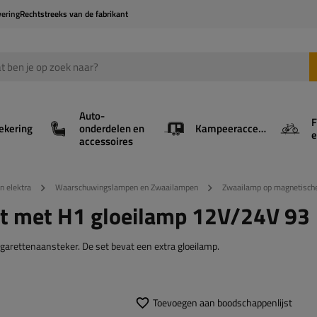
vering
Rechtstreeks van de fabrikant
Auto-
F
ekering
onderdelen en
Kampeeraccessoires
e
accessoires
en elektra
Waarschuwingslampen en Zwaailampen
Zwaailamp op magnetisch
t met H1 gloeilamp 12V/24V 93
arettenaansteker. De set bevat een extra gloeilamp.
Toevoegen aan boodschappenlijst