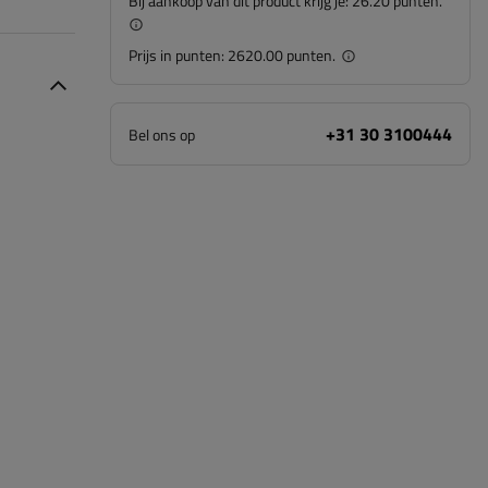
Bij aankoop van dit product krijg je:
26.20 punten.
Prijs in punten:
2620.00 punten.
+31 30 3100444
Bel ons op