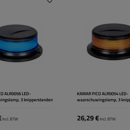
LED
Lichtbron:
LED
18
Aantal LED's:
18
12/24 V
Spanning:
12/24 V
g:
draad
Type verbinding:
draad
27 W
Vermogen:
27 W
O ALR0056 LED-
KAMAR PICO ALR0054 LED-
ingslamp, 3 knipperstanden
waarschuwingslamp, 3 knip
€
26,29 €
Incl. BTW
Incl. BTW