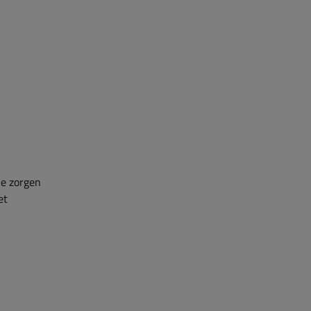
je zorgen
et