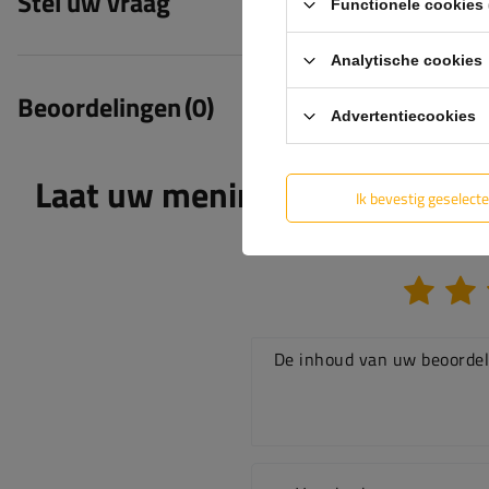
Stel uw vraag
Functionele cookies 
Analytische cookies
Beoordelingen
(0)
Advertentiecookies
Laat uw mening achter
Ik bevestig geselect
De inhoud van uw beoordel