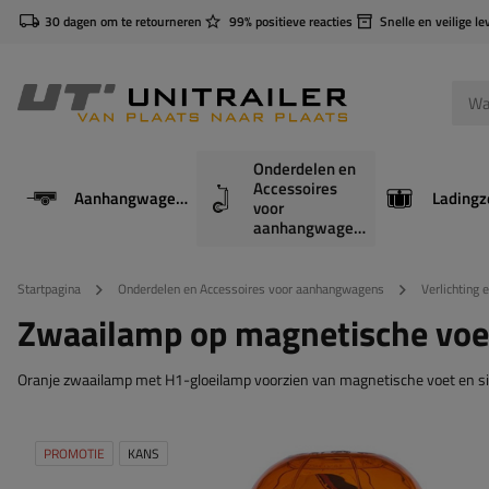
30 dagen om te retourneren
99% positieve reacties
Snelle en veilige le
Onderdelen en
Accessoires
Aanhangwagens
Ladingz
voor
aanhangwagens
Startpagina
Onderdelen en Accessoires voor aanhangwagens
Verlichting 
Zwaailamp op magnetische voe
Oranje zwaailamp met H1-gloeilamp voorzien van magnetische voet en sig
PROMOTIE
KANS