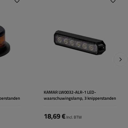
Lichtbron:
LED
Aantal LED's:
6
Spanning:
12/24 V
Type verbinding:
draad
Vermogen:
12 W
Volge
KAMAR LW0032-ALR-1 LED-
perstanden
waarschuwingslamp, 3 knipperstanden
18,69 €
Incl. BTW