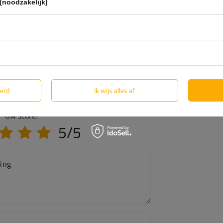
(noodzakelijk)
eerd
Ik wijs alles af
Uw score:
5/5
ing