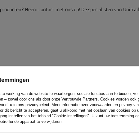
 producten? Neem contact met ons op! De specialisten van Unitrai
estemmingen
ste werking van de website te waarborgen, sociale functies aan te bieden, ve
eren – zowel door ons als door onze Vertrouwde Partners. Cookies worden ook 
 vindt u in ons
privacybeleid
. Meer informatie over voorwaarden en privacy vi
or dit bericht te accepteren, gaat u akkoord met het opslaan van cookies op 
ang instellen via het tabblad "Cookie-instellingen". U kunt uw toestemming 
etreffende apparaat te verwijderen.