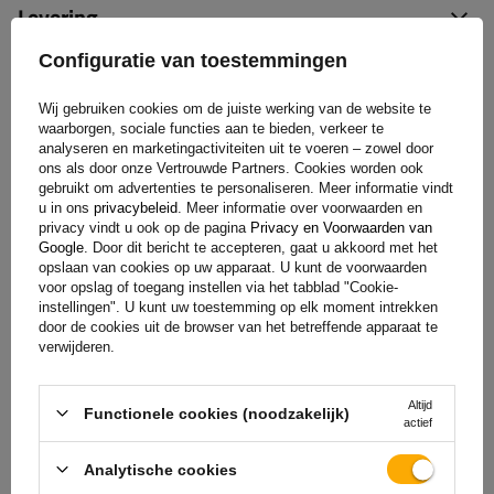
Levering
Configuratie van toestemmingen
Stel uw vraag
Wij gebruiken cookies om de juiste werking van de website te
waarborgen, sociale functies aan te bieden, verkeer te
(0)
Beoordelingen
analyseren en marketingactiviteiten uit te voeren – zowel door
ons als door onze Vertrouwde Partners. Cookies worden ook
gebruikt om advertenties te personaliseren. Meer informatie vindt
u in ons
privacybeleid
. Meer informatie over voorwaarden en
Laat uw mening achter
privacy vindt u ook op de pagina
Privacy en Voorwaarden van
Google
. Door dit bericht te accepteren, gaat u akkoord met het
opslaan van cookies op uw apparaat. U kunt de voorwaarden
Uw score:
voor opslag of toegang instellen via het tabblad "Cookie-
5/5
instellingen". U kunt uw toestemming op elk moment intrekken
door de cookies uit de browser van het betreffende apparaat te
verwijderen.
De inhoud van uw beoordeling
Altijd
Functionele cookies (noodzakelijk)
actief
Analytische cookies