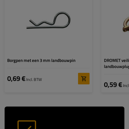
Volledige lengte:
61 mm
Pinlengte:
Diameter oog:
Borgpen met een 3 mm landbouwpin
DROMET veili
landbouwpl
0,69 €
Incl. BTW
0,59 €
Inc