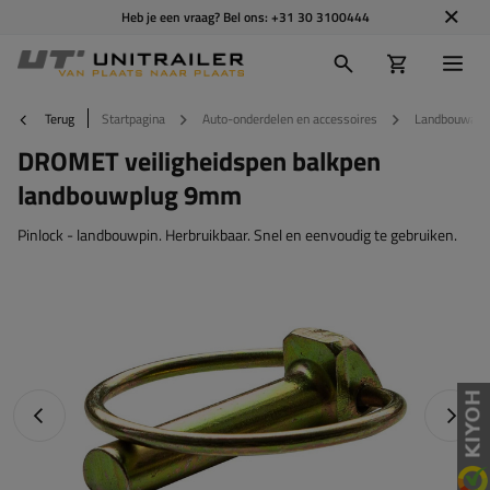
Heb je een vraag? Bel ons:
+31 30 3100444
Terug
Startpagina
Auto-onderdelen en accessoires
Landbouwacc
DROMET veiligheidspen balkpen
landbouwplug 9mm
Pinlock - landbouwpin. Herbruikbaar. Snel en eenvoudig te gebruiken.
Vorige foto
Napraw