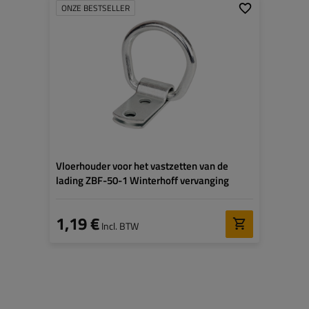
ONZE BESTSELLER
Gatdiameter:
40 mm
Diameter van
6,9 mm
montagegaten:
Materiaal:
Gegalvaniseerde staal
Vloerhouder voor het vastzetten van de
lading ZBF-50-1 Winterhoff vervanging
1,19 €
Incl. BTW