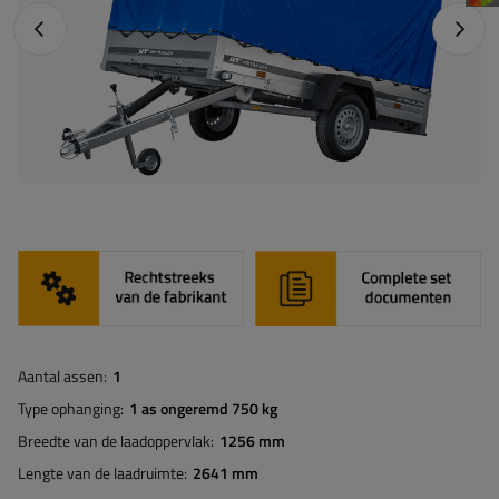
Vorige foto
Napraw
Aantal assen
1
Type ophanging
1 as ongeremd 750 kg
Breedte van de laadoppervlak
1256 mm
Lengte van de laadruimte
2641 mm