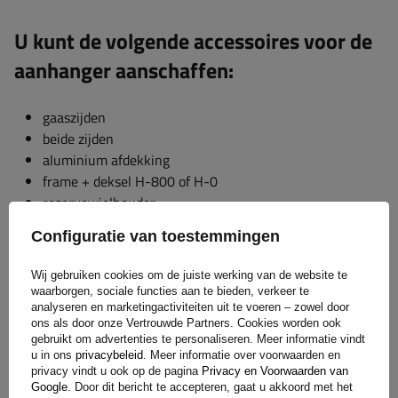
U kunt de volgende accessoires voor de
aanhanger aanschaffen:
gaaszijden
beide zijden
aluminium afdekking
frame + deksel H-800 of H-0
reservewielhouder
zijsteunen
Configuratie van toestemmingen
... en pas het dus aan uw behoeften aan!
Wij gebruiken cookies om de juiste werking van de website te
waarborgen, sociale functies aan te bieden, verkeer te
analyseren en marketingactiviteiten uit te voeren – zowel door
ons als door onze Vertrouwde Partners. Cookies worden ook
Mocht u nog vragen hebben, neem dan contact met ons op
gebruikt om advertenties te personaliseren. Meer informatie vindt
via de online chat of telefonisch. Bij het bestellen van een
u in ons
privacybeleid
. Meer informatie over voorwaarden en
autoaanhanger dient u het maximaal toelaatbare
privacy vindt u ook op de pagina
Privacy en Voorwaarden van
Google
. Door dit bericht te accepteren, gaat u akkoord met het
totaalgewicht (GVM) van het trekkende voertuig op te geven.