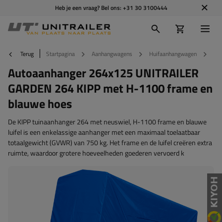
Heb je een vraag? Bel ons:
+31 30 3100444
Terug
Startpagina
Aanhangwagens
Huifaanhangwagen
Hoo
Autoaanhanger 264x125 UNITRAILER
GARDEN 264 KIPP met H-1100 frame en
blauwe hoes
De KIPP tuinaanhanger 264 met neuswiel, H-1100 frame en blauwe
luifel is een enkelassige aanhanger met een maximaal toelaatbaar
totaalgewicht (GVWR) van 750 kg. Het frame en de luifel creëren extra
ruimte, waardoor grotere hoeveelheden goederen vervoerd k