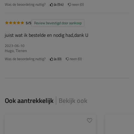
Was de beoordeling nuttig?
Ja
54
neen
0
5/5
Review bevestigd door aankoop
juist wat ik bestelde en nodig had,dank U
2023-06-10
Hugo, Tienen
Was de beoordeling nuttig?
Ja
0
neen
0
Ook aantrekkelijk
Bekijk ook
Model:
Garden 264/R KIPP
Aantal assen:
MTM max.:
750 kg
Type ophanging: