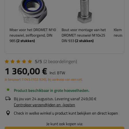
Moer voor het DROMET M10
Bout voor montage van het
Klem voo
neuswiel, zelfborgend, DIN
DROMET neuswiel M10x25
neuswiel
985
(
2
stukken)
DIN 933
(
2
stukken)
5/5
(2
beoordelingen
)
1 360,00 €
Incl. BTW
Je bespaart
7.04%
(
102.92
€
), bij aankoop van een set.
Product beschikbaar in grote hoeveelheden
Bij jou van
24 augustus
. Levering vanaf
249,00 €
Controleer verzendtijden en -kosten
Check in welke winkel u product kunt bekijken en direct kopen
Je kunt ook kopen via: