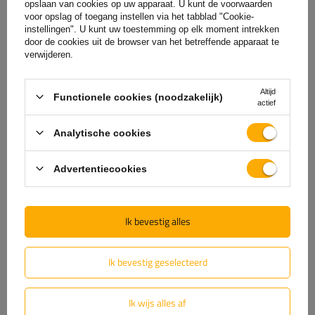
opslaan van cookies op uw apparaat. U kunt de voorwaarden
Het toegestane GVM vindt u op de laatste pagina van uw
voor opslag of toegang instellen via het tabblad "Cookie-
kentekenbewijs onder
punt "O.2".
Mogelijke GVM's: 400 kg,
instellingen". U kunt uw toestemming op elk moment intrekken
door de cookies uit de browser van het betreffende apparaat te
450 kg, 499 kg, 500 kg, 525 kg, 550 kg, 575 kg, 600 kg, 625
verwijderen.
kg, 650 kg, 675 kg, 700 kg, 725 kg, 750 kg.
Altijd
Functionele cookies (noodzakelijk)
actief
Garantie
Analytische cookies
Advertentiecookies
Als je beslist om onze nieuwe aanhangwagen te kopen,
krijg je 2 jaar garantie. Dit betekent dat je er gebruik van
kunt maken zonder je zorgen te maken over de gevolgen
Ik bevestig alles
van een eventuele storing
Bij elk product leveren we een
gebruiksaanwijzing en een garantieboekje. Alle belangrijke
documenten worden met de aangekochte aanhangwagen
Ik bevestig geselecteerd
meegeleverd.
Ik wijs alles af