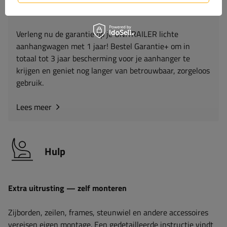
Zorg voor 3 jaar gemoedsrust
Verleng nu de garantie op je UNITRAILER lichte
aanhangwagen met 1 jaar! Bestel Garantie+ om in
totaal tot 3 jaar bescherming voor je aanhanger te
krijgen en geniet nog langer van betrouwbaar, zorgeloos
gebruik.
Lees meer
Hulp
Extra uitrusting — zelf monteren
Zijborden, zeilen, frames, steunwiel en andere accessoires
vereisen eigen montage. Een gedetailleerde instructie vindt