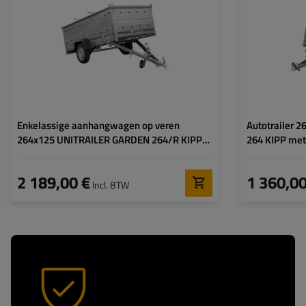
Lengte van de laadruimte:
2641 mm
Breedte van de
laadoppervlak:
Breedte van de
1256 mm
laadoppervlak:
Lengte van de la
Gebruik voor:
verhuizing / vervoer van
Model:
meubels
,
beroepsgoederenvervoer
Enkelassige aanhangwagen op veren
Autotrailer 
264x125 UNITRAILER GARDEN 264/R KIPP
264 KIPP met 
met BIS zijwanden en aluminium afdekplaat
2 189,00 €
1 360,00
Incl. BTW