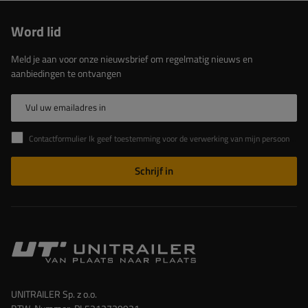
Word lid
Meld je aan voor onze nieuwsbrief om regelmatig nieuws en
aanbiedingen te ontvangen
Vul uw emailadres in
Contactformulier Ik geef toestemming voor de verwerking van mijn persoonlijke gegevens in het contactformulier in overeenstemming met de Verordening van het Europees Parlement en de Raad (EU)
Schrijf in
UNITRAILER Sp. z o.o.