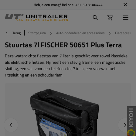
Heb je een vraag? Bel ons:
+31 30 3100444
Terug
Startpagina
Auto-onderdelen en accessoires
Fietsaccessoi
Stuurtas 7l FISCHER 50651 Plus Terra
Deze waterdichte fietstas van 7 liter is geschikt voor zowel klassieke
als elektrische fietsen. Hij heeft een stevig frame, een magnetische
sluiting, een vak voor een telefoon tot 7 inch, een voorvak met
ritssluiting en een schouderriem.
Vorige foto
Napraw