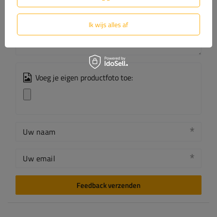
De inhoud van uw beoordeling
Ik wijs alles af
Voeg je eigen productfoto toe:
Uw naam
Uw email
Feedback verzenden