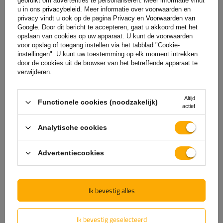
gebruikt om advertenties te personaliseren. Meer informatie vindt
u in ons
privacybeleid
. Meer informatie over voorwaarden en
privacy vindt u ook op de pagina
Privacy en Voorwaarden van
Google
. Door dit bericht te accepteren, gaat u akkoord met het
opslaan van cookies op uw apparaat. U kunt de voorwaarden
Specificaties
voor opslag of toegang instellen via het tabblad "Cookie-
instellingen". U kunt uw toestemming op elk moment intrekken
door de cookies uit de browser van het betreffende apparaat te
Levering
verwijderen.
Stel uw vraag
Altijd
Functionele cookies (noodzakelijk)
actief
Analytische cookies
(0)
Beoordelingen
Advertentiecookies
Laat uw mening achter
Ik bevestig alles
Uw score:
5/5
Ik bevestig geselecteerd