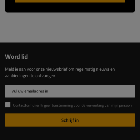
Word lid
Meld je aan voor onze nieuwsbrief om regelmatig nieuws en
aanbiedingen te ontvangen
Vul uw emailadres in
Contactformulier Ik geef toestemming voor de verwerking van mijn persoonlijke gegevens in het contactformulier in overeenstemming met de Verordening van het Europees Parlement en de Raad (EU)
Schrijf in