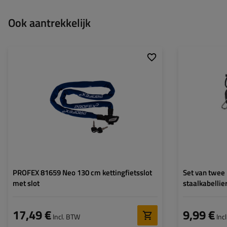
Ook aantrekkelijk
Lengte:
130 cm
Diameter:
6 mm
PROFEX 81659 Neo 130 cm kettingfietsslot
Set van twee
met slot
staalkabellie
2,5 m, 136 kg
17,49 €
9,99 €
Incl. BTW
Inc