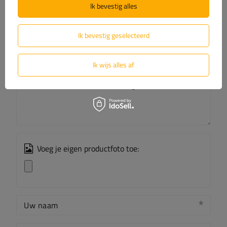
Ik bevestig alles
Laat uw mening achter
Uw score:
Ik bevestig geselecteerd
5/5
Ik wijs alles af
De inhoud van uw beoordeling
Voeg je eigen productfoto toe:
Uw naam