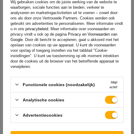
Wij gebruiken cookies om de juiste werking van de website te
producten? Neem contact met ons op! De specialisten van
waarborgen, sociale functies aan te bieden, verkeer te
Unitrailer geven je graag alle informatie.
analyseren en marketingactiviteiten uit te voeren – zowel door
ons als door onze Vertrouwde Partners. Cookies worden ook
gebruikt om advertenties te personaliseren. Meer informatie vindt
u in ons
privacybeleid
. Meer informatie over voorwaarden en
+31 30 3100444
unitrailer@utrailer.nl
privacy vindt u ook op de pagina
Privacy en Voorwaarden van
Google
. Door dit bericht te accepteren, gaat u akkoord met het
opslaan van cookies op uw apparaat. U kunt de voorwaarden
voor opslag of toegang instellen via het tabblad "Cookie-
instellingen". U kunt uw toestemming op elk moment intrekken
door de cookies uit de browser van het betreffende apparaat te
Specificaties
verwijderen.
Levering
Altijd
Functionele cookies (noodzakelijk)
actief
Stel uw vraag
Analytische cookies
Advertentiecookies
(0)
Beoordelingen