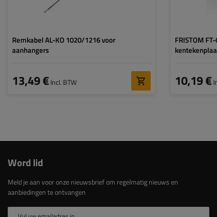
Remkabel AL-KO 1020/1216 voor
FRISTOM FT-
aanhangers
kentekenplaat
13,49 €
10,19 €
Incl. BTW
I
Word lid
Meld je aan voor onze nieuwsbrief om regelmatig nieuws en
aanbiedingen te ontvangen
Vul uw emailadres in