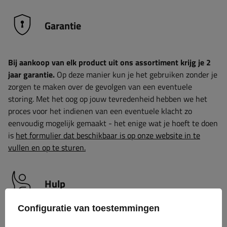
Garantie
Bij aankoop van elk product uit ons assortiment krijg je 2
jaar garantie.
Op deze manier kun je het gebruiken zonder je
zorgen te maken over de gevolgen van een eventuele
storing. Met het oog op jouw tevredenheid hebben we het
proces voor het indienen van een eventuele klacht zo
eenvoudig mogelijk gemaakt - het enige wat je hoeft te doen
is
het formulier dat beschikbaar is op onze website in te
vullen en op te sturen.
Hulp
Configuratie van toestemmingen
Heb je vragen over de keuze of het gebruik van onze