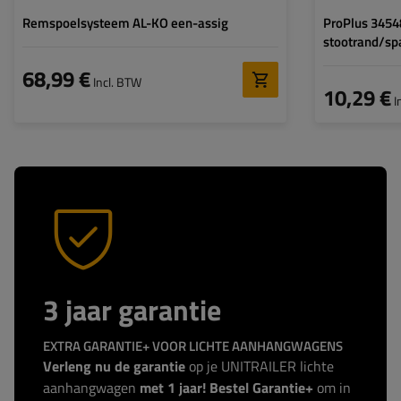
Remspoelsysteem AL-KO een-assig
ProPlus 3454
stootrand/spa
mm
68,99 €
Incl. BTW
10,29 €
I
3 jaar garantie
EXTRA GARANTIE+ VOOR LICHTE AANHANGWAGENS
Verleng nu de garantie
op je UNITRAILER lichte
aanhangwagen
met 1 jaar! Bestel Garantie+
om in