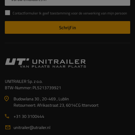
Contactformulier Ik geef toestemming voor de verwerking van mijn persoonlijke gegevens in het contactformulier in overeenstemming met de Verordening van het Europees Parlement en de Raad (EU)
Schrijf in
UNITRAILER Sp. z o.o.
BTW-Nummer: PL5213739921
Budowlana 30 , 20-469 , Lublin
Retourneert: Afrikastraat 23, 6014CG Ittervoort
+31 30 3100444
unitrailer@utrailer.nl