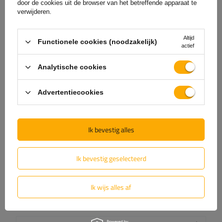
(0)
Beoordelingen
door de cookies uit de browser van het betreffende apparaat te
verwijderen.
Laat uw mening achter
Altijd
Functionele cookies (noodzakelijk)
actief
Uw score:
Analytische cookies
5/5
Advertentiecookies
De inhoud van uw beoordeling
Ik bevestig alles
Ik bevestig geselecteerd
Voeg je eigen productfoto toe:
Ik wijs alles af