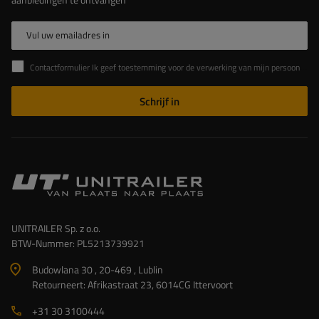
Vul uw emailadres in
Contactformulier Ik geef toestemming voor de verwerking van mijn persoonlijke gegevens in het contactformulier in overeenstemming met de Verordening van het Europees Parlement en de Raad (EU)
Schrijf in
UNITRAILER Sp. z o.o.
BTW-Nummer: PL5213739921
Budowlana 30 , 20-469 , Lublin
Retourneert: Afrikastraat 23, 6014CG Ittervoort
+31 30 3100444