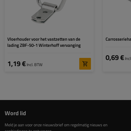
montagegaten:
Vloerhouder voor het vastzetten van de
Carrosserieh
lading ZBF-50-1 Winterhoff vervanging
0,69 €
Inc
1,19 €
Incl. BTW
Word lid
Meld je aan voor onze nieuwsbrief om regelmatig nieuws en
aanbiedingen te ontvangen