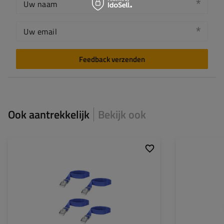
Uw naam
Uw email
Feedback verzenden
Ook aantrekkelijk
Bekijk ook
Lengte:
30 cm
Lengte:
Breedte:
18 mm
Aantal in set:
4