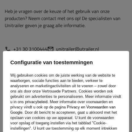
Heb je vragen over de keuze of het gebruik van onze
producten? Neem contact met ons op! De specialisten van
Unitrailer geven je graag alle informatie.
+31 30 3100444
unitrailer@utrailer.nl
Configuratie van toestemmingen
Wij gebruiken cookies om de juiste werking van de website te
Specificaties
waarborgen, sociale functies aan te bieden, verkeer te
analyseren en marketingactiviteiten uit te voeren – zowel door
ons als door onze Vertrouwde Partners. Cookies worden ook
Levering
gebruikt om advertenties te personaliseren. Meer informatie vindt
u in ons
privacybeleid
. Meer informatie over voorwaarden en
privacy vindt u ook op de pagina
Privacy en Voorwaarden van
Stel uw vraag
Google
. Door dit bericht te accepteren, gaat u akkoord met het
opslaan van cookies op uw apparaat. U kunt de voorwaarden
voor opslag of toegang instellen via het tabblad "Cookie-
instellingen". U kunt uw toestemming op elk moment intrekken