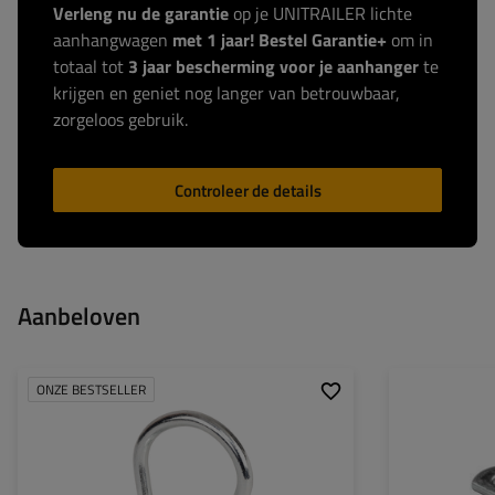
Verleng nu de garantie
op je UNITRAILER lichte
aanhangwagen
met 1 jaar! Bestel Garantie+
om in
totaal tot
3 jaar bescherming voor je aanhanger
te
krijgen en geniet nog langer van betrouwbaar,
zorgeloos gebruik.
Controleer de details
Aanbeloven
ONZE BESTSELLER
Gatdiameter:
40 mm
Lengte:
Diameter van
6,9 mm
Dikte:
montagegaten:
Breedte:
Materiaal:
Gegalvaniseerde staal
Diameter van