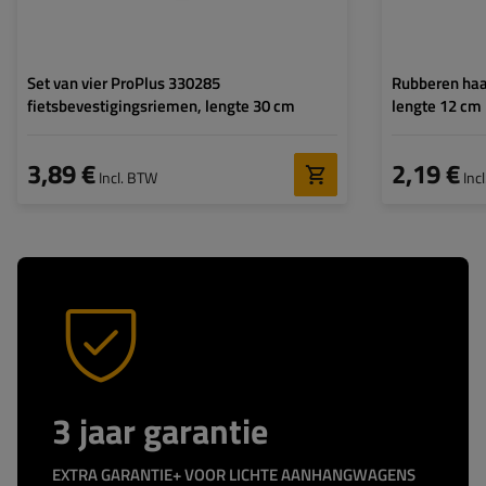
Set van vier ProPlus 330285
Rubberen haa
fietsbevestigingsriemen, lengte 30 cm
lengte 12 cm
3,89 €
2,19 €
Incl. BTW
Inc
3 jaar garantie
EXTRA GARANTIE+ VOOR LICHTE AANHANGWAGENS