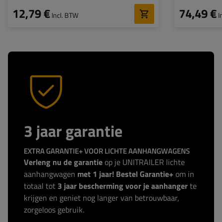
12,79 €
74,49 €
Incl. BTW
I
3 jaar garantie
EXTRA GARANTIE+ VOOR LICHTE AANHANGWAGENS
Verleng nu de garantie
op je UNITRAILER lichte
aanhangwagen
met 1 jaar! Bestel Garantie+
om in
totaal tot
3 jaar bescherming voor je aanhanger
te
krijgen en geniet nog langer van betrouwbaar,
zorgeloos gebruik.