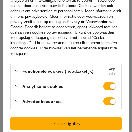
analyseren en marketingactiviteiten uit te voeren – zowel door
ons als door onze Vertrouwde Partners. Cookies worden ook
gebruikt om advertenties te personaliseren. Meer informatie vindt
u in ons
privacybeleid
. Meer informatie over voorwaarden en
Specificaties
privacy vindt u ook op de pagina
Privacy en Voorwaarden van
Google
. Door dit bericht te accepteren, gaat u akkoord met het
opslaan van cookies op uw apparaat. U kunt de voorwaarden
Levering
voor opslag of toegang instellen via het tabblad "Cookie-
instellingen". U kunt uw toestemming op elk moment intrekken
door de cookies uit de browser van het betreffende apparaat te
verwijderen.
Stel uw vraag
Altijd
Functionele cookies (noodzakelijk)
(1)
Downloadbare bestanden
actief
Analytische cookies
(0)
Beoordelingen
Advertentiecookies
Laat uw mening achter
Ik bevestig alles
Uw score: