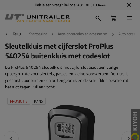
Heb je een vraag? Bel ons:
+31 30 3100444
Terug
Startpagina
Auto-onderdelen en accessoires
Auto accesso
Sleutelkluis met cijferslot ProPlus
540254 buitenkluis met codeslot
De ProPlus 540254 sleutelkluis met cijferslot biedt een veilige
opbergruimte voor sleutels, pasjes en kleine voorwerpen. De kluis is
geschikt voor binnen- en buitengebruik en de schuifklep beschermt
het slot tegen vuil en vocht.
PROMOTIE
KANS
Vorige foto
Napraw