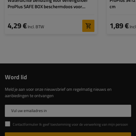
Waterdichte behuizing voor verlengsnoer
ProPlus 3412
ProPlus SAFE BOX beschermdoos voor
cm
Schuko-stekker
4,29 €
1,89 €
Incl. BTW
Inc
Word lid
Meld je aan voor onze nieuwsbrief om regelmatig nieuws en
aanbiedingen te ontvangen
Vul uw emailadres in
Contactformulier Ik geef toestemming voor de verwerking van mijn persoonlijke gegevens in het contactformulier in overeenstemming met de Verordening van het Europees Parlement en de Raad (EU)