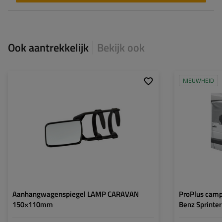
Ook aantrekkelijk
Bekijk ook
NIEUWHEID
Aanhangwagenspiegel LAMP CARAVAN
ProPlus camp
150×110mm
Benz Sprinte