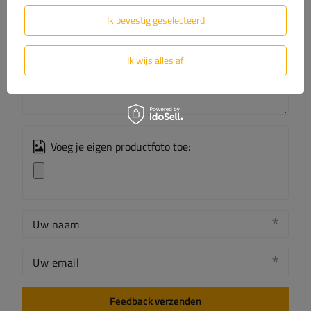
5/5
Ik bevestig geselecteerd
De inhoud van uw beoordeling
Ik wijs alles af
Voeg je eigen productfoto toe:
Uw naam
Uw email
Feedback verzenden