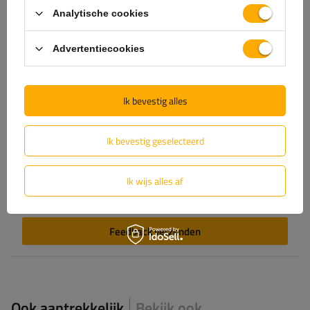
Analytische cookies
Advertentiecookies
Voeg je eigen productfoto toe:
Ik bevestig alles
Ik bevestig geselecteerd
Uw naam
Ik wijs alles af
Uw email
Feedback verzenden
Ook aantrekkelijk
Bekijk ook