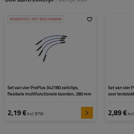
MOMENTEEL NIET BESCHIKBAAR
Lengte:
280 mm
Aantal in set:
4
Set van vier ProPlus 342180 zeilclips,
Set van vier
flexibele multifunctionele koorden, 280 mm
voor tentstok
2,19 €
2,89 €
Incl. BTW
Inc