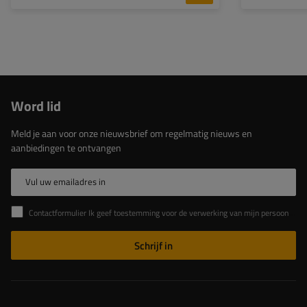
Word lid
Meld je aan voor onze nieuwsbrief om regelmatig nieuws en
aanbiedingen te ontvangen
Vul uw emailadres in
Contactformulier Ik geef toestemming voor de verwerking van mijn persoonlijke gegevens in het contactformulier in overeenstemming met de Verordening van het Europees Parlement en de Raad (EU)
Schrijf in