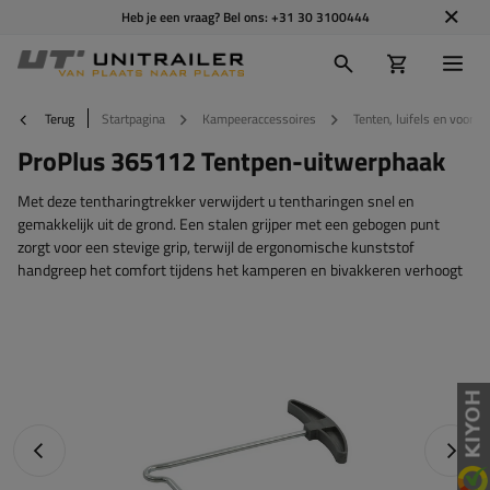
Heb je een vraag? Bel ons:
+31 30 3100444
Terug
Startpagina
Kampeeraccessoires
Tenten, luifels en voorte
ProPlus 365112 Tentpen-uitwerphaak
Met deze tentharingtrekker verwijdert u tentharingen snel en
gemakkelijk uit de grond. Een stalen grijper met een gebogen punt
zorgt voor een stevige grip, terwijl de ergonomische kunststof
handgreep het comfort tijdens het kamperen en bivakkeren verhoogt
Vorige foto
Napraw