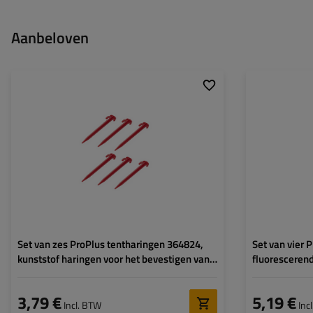
Aanbeloven
Lengte:
Diameter van de 
Aantal in set:
Set van zes ProPlus tentharingen 364824,
Set van vier 
kunststof haringen voor het bevestigen van
fluorescerend
scheerlijnen, 19 cm.
meter
3,79 €
5,19 €
Incl. BTW
Inc