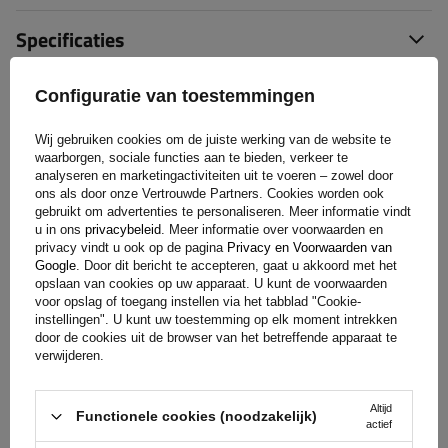
Specificaties
Levering
Configuratie van toestemmingen
Wij gebruiken cookies om de juiste werking van de website te
Stel uw vraag
waarborgen, sociale functies aan te bieden, verkeer te
analyseren en marketingactiviteiten uit te voeren – zowel door
ons als door onze Vertrouwde Partners. Cookies worden ook
(0)
Beoordelingen
gebruikt om advertenties te personaliseren. Meer informatie vindt
u in ons
privacybeleid
. Meer informatie over voorwaarden en
privacy vindt u ook op de pagina
Privacy en Voorwaarden van
Google
. Door dit bericht te accepteren, gaat u akkoord met het
Laat uw mening achter
opslaan van cookies op uw apparaat. U kunt de voorwaarden
voor opslag of toegang instellen via het tabblad "Cookie-
instellingen". U kunt uw toestemming op elk moment intrekken
Uw score:
door de cookies uit de browser van het betreffende apparaat te
verwijderen.
5/5
Altijd
Functionele cookies (noodzakelijk)
actief
De inhoud van uw beoordeling