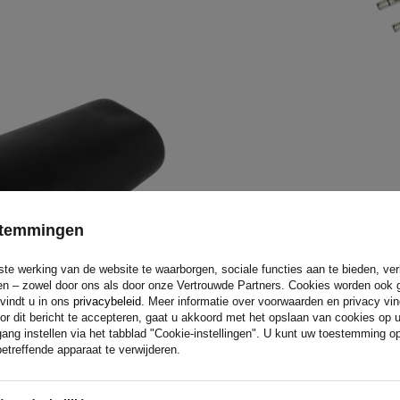
estemmingen
ste werking van de website te waarborgen, sociale functies aan te bieden, ve
8-polige bajonetconnector voor 
eren – zowel door ons als door onze Vertrouwde Partners. Cookies worden ook 
 vindt u in ons
privacybeleid
. Meer informatie over voorwaarden en privacy vi
uit een connector, een pakkin
or dit bericht te accepteren, gaat u akkoord met het opslaan van cookies op 
ang instellen via het tabblad "Cookie-instellingen". U kunt uw toestemming 
etreffende apparaat te verwijderen.