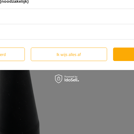
(noodzakelijk)
eerd
Ik wijs alles af