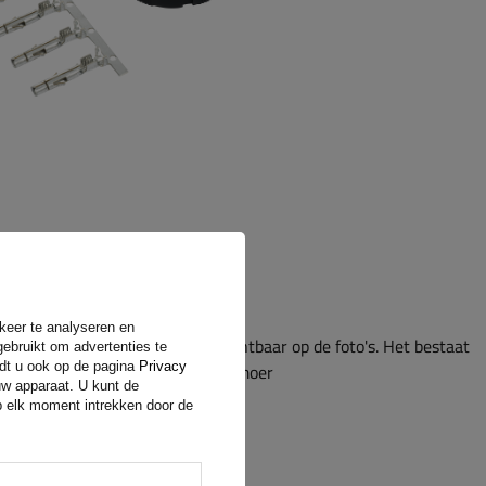
rkeer te analyseren en
achterlichten. De hele set is zichtbaar op de foto's. Het bestaat
gebruikt om advertenties te
ndt u ook op de pagina
Privacy
g, pennen, een behuizing en een moer
uw apparaat. U kunt de
op elk moment intrekken door de