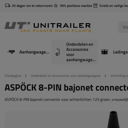
30 dagen om te retourneren
99% positieve reacties
Snelle en veilige le
Onderdelen en
Accessoires
Aanhangwagens
Ladingz
voor
aanhangwagens
Startpagina
Onderdelen en Accessoires voor aanhangwagens
Verlichting 
ASPÖCK 8-PIN bajonet connecto
ASPÖCK 8-PIN bajonet connector voor achterlichten 12V groen, vrouwelij