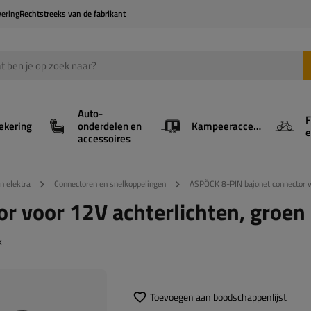
vering
Rechtstreeks van de fabrikant
Auto-
F
ekering
onderdelen en
Kampeeraccessoires
e
accessoires
en elektra
Connectoren en snelkoppelingen
ASPÖCK 8-PIN bajonet connector vo
r voor 12V achterlichten, groen
k
Toevoegen aan boodschappenlijst