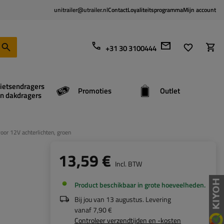
unitrailer@utrailer.nl
Contact
Loyaliteitsprogramma
Mijn account
+31 30 3100444
ietsendragers
Promoties
Outlet
n dakdragers
or 12V achterlichten, groen
13,59 €
Incl. BTW
Product beschikbaar in grote hoeveelheden
Bij jou van
13 augustus
. Levering
vanaf
7,90 €
Controleer verzendtijden en -kosten