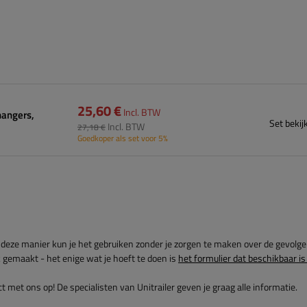
25,60 €
Incl. BTW
hangers,
Set bekij
Incl. BTW
27,18 €
Goedkoper als set voor 5%
deze manier kun je het gebruiken zonder je zorgen te maken over de gevolg
 gemaakt - het enige wat je hoeft te doen is
het formulier dat beschikbaar is
met ons op! De specialisten van Unitrailer geven je graag alle informatie.