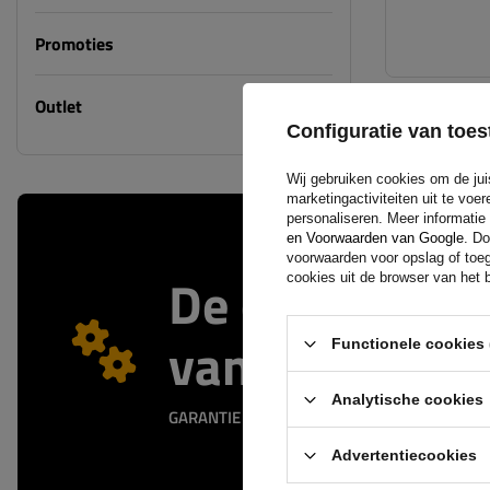
Promoties
Outlet
Configuratie van to
Wij gebruiken cookies om de jui
marketingactiviteiten uit te vo
personaliseren. Meer informatie
en Voorwaarden van Google
. Do
voorwaarden voor opslag of toeg
De officiële 
cookies uit de browser van het b
van de fabrik
Functionele cookies 
Analytische cookies
GARANTIE OP KWALITEIT EN AUTHENTICITEIT
Advertentiecookies