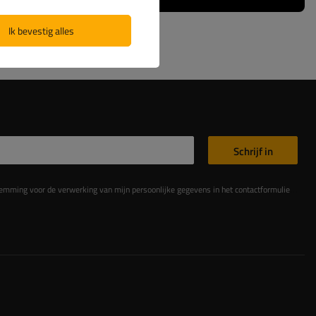
Ik bevestig alles
Schrijf in
king van mijn persoonlijke gegevens in het contactformulier in overeenstemming met de Verordening van het Europees Parlement en de Raad (EU)