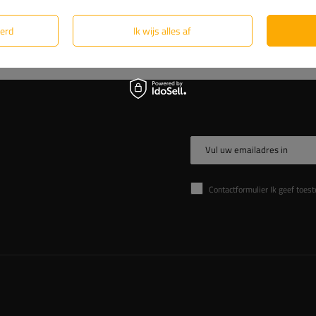
eerd
Ik wijs alles af
Vul uw emailadres in
Contactformulier Ik geef toestemming voor de verwer