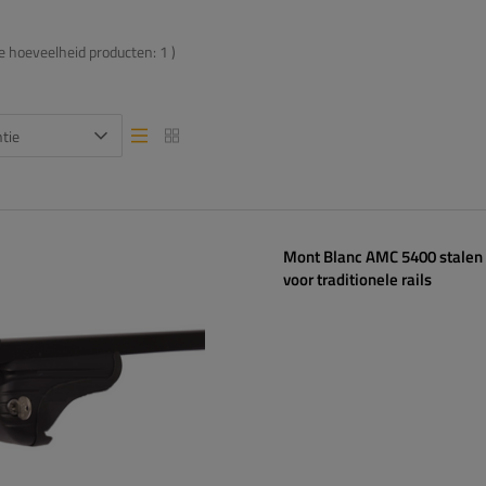
de hoeveelheid producten:
1
)
tie
Lijstweergave
Lijstweergave
Mont Blanc AMC 5400 stalen
voor traditionele rails