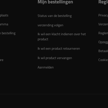
Mijn bestellingen
Reg
plaats
Privac
Status van de bestelling
gramma
Verzen
verzending volgen
n bestelling
Regle
Ik wil een klacht indienen over het
product
Opzegg
Ik wil een product retourneren
Betaal
Ik wil product vervangen
ure
Cookie
Aanmelden