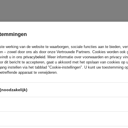
estemmingen
ste werking van de website te waarborgen, sociale functies aan te bieden, ve
eren – zowel door ons als door onze Vertrouwde Partners. Cookies worden ook 
 vindt u in ons
privacybeleid
. Meer informatie over voorwaarden en privacy vi
or dit bericht te accepteren, gaat u akkoord met het opslaan van cookies op 
Als u bij
UNITRAILER
koopt, kies
ang instellen via het tabblad "Cookie-instellingen". U kunt uw toestemming 
webshop
etreffende apparaat te verwijderen.
bent er 100% zeker van dat het pro
Wij ontwerpen en bouwen onze a
technische ondersteuning en con
ant
(noodzakelijk)
voor beproefde oplossingen van d
Lees meer over ons