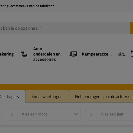
vering
Rechtstreeks van de fabrikant
Auto-
F
ekering
onderdelen en
Kampeeraccessoires
e
accessoires
Dakdragers
Sneeuwkettingen
Fietsendragers voor de achterkle
2
Kies een model
3
Kies een jaar