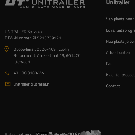
Unitrailer
Van plaats naar 
Loyaliteitspro
UNITRAILER Sp. z o.o.
BTW-Nummer: PL5213739921
Hoe plaats je ee
Budowlana 30 , 20-469 , Lublin
Afhaalpunten
Retourneert: Afrikastraat 23, 6014CG
Ittervoort
Faq
+31 30 3100444
Klachtenproced
unitrailer@utrailer.nl
Contact
Betaalmethoden: