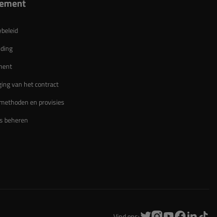
lement
ybeleid
ding
ment
ing van het contract
methoden en provisies
s beheren
Vind ons: