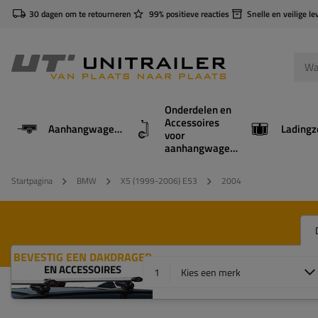
30 dagen om te retourneren
99% positieve reacties
Snelle en veilige le
Onderdelen en
Accessoires
Aanhangwagens
Ladingz
voor
aanhangwagens
Startpagina
BMW
X5 (1999-2006) E53
2004
BEVESTIG EEN DAKDRAGER
EN ACCESSOIRES
1
Kies een merk