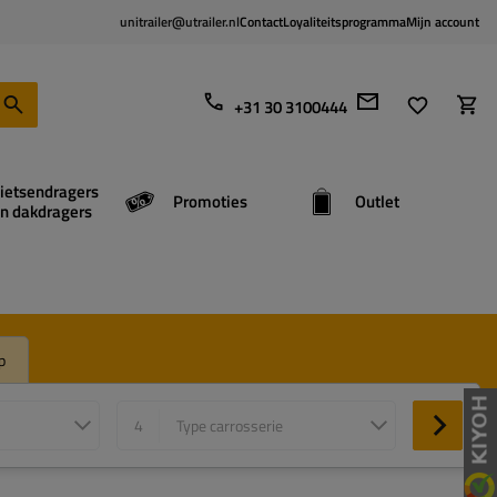
unitrailer@utrailer.nl
Contact
Loyaliteitsprogramma
Mijn account
+31 30 3100444
ietsendragers
Promoties
Outlet
n dakdragers
p
4
Type carrosserie