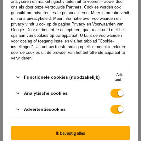
analyseren en marketingactiviteiten uit te voeren – zowel door
ons als door onze Vertrouwde Partners. Cookies worden ook
gebruikt om advertenties te personaliseren. Meer informatie vindt
u in ons
privacybeleid
. Meer informatie over voorwaarden en
privacy vindt u ook op de pagina
Privacy en Voorwaarden van
Google
. Door dit bericht te accepteren, gaat u akkoord met het
opslaan van cookies op uw apparaat. U kunt de voorwaarden
voor opslag of toegang instellen via het tabblad "Cookie-
instellingen". U kunt uw toestemming op elk moment intrekken
door de cookies uit de browser van het betreffende apparaat te
verwijderen.
De officiële webshop van
Altijd
Functionele cookies (noodzakelijk)
de fabrikant
actief
Analytische cookies
GARANTIE OP KWALITEIT EN AUTHENTICITEIT
Als u bij
UNITRAILER
koopt, kiest u ervoor om
Advertentiecookies
rechtstreeks bij de fabrikant te kopen. U bent er
100% zeker van dat het product origineel is en dat
de transactie volledig veilig is. Wij ontwerpen en
Ik bevestig alles
bouwen onze aanhangwagens zelf, daarom bieden