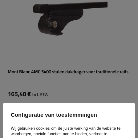
Mont Blanc AMC 5400 stalen dakdrager voor traditionele rails
165,40 €
Incl. BTW
Product beschikbaar in grote hoeveelheden
We verzenden al
11 augustus
Configuratie van toestemmingen
Aan
winkelwagen
Wij gebruiken cookies om de juiste werking van de website te
toevoegen
waarborgen, sociale functies aan te bieden, verkeer te