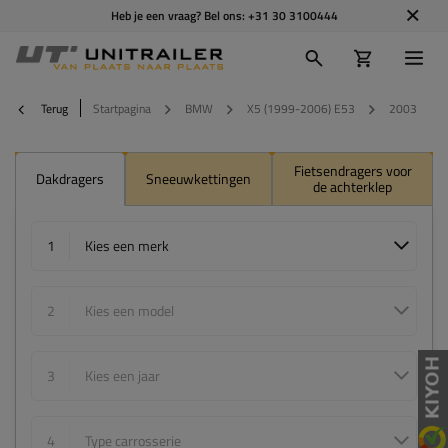
Heb je een vraag? Bel ons:
+31 30 3100444
Terug
Startpagina
BMW
X5 (1999-2006) E53
2003
Fietsendragers voor
Dakdragers
Sneeuwkettingen
de achterklep
1
Kies een merk
2
Kies een model
3
Kies een jaar
4
Type carrosserie