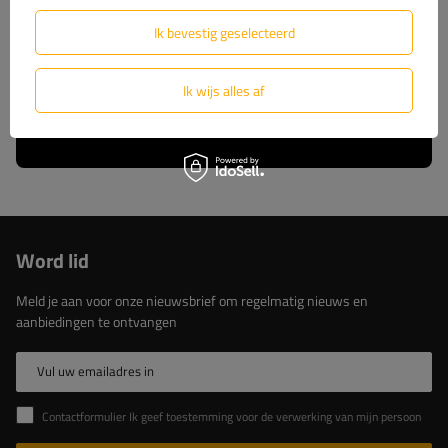
wij u volledige technische ondersteuning en
constante toegang tot originele reserveonderdelen.
Ik bevestig geselecteerd
Kies voor beproefde oplossingen van de marktleider.
Ik wijs alles af
Lees meer over ons
Word lid
Meld je aan voor onze nieuwsbrief om regelmatig nieuws en
aanbiedingen te ontvangen
Vul uw emailadres in
Contactformulier Ik geef toestemming voor de verwerking van mijn persoonlijke gegevens in het contactformulier in overeenstemming met de Verordening van het Europees Parlement en de Raad (EU)