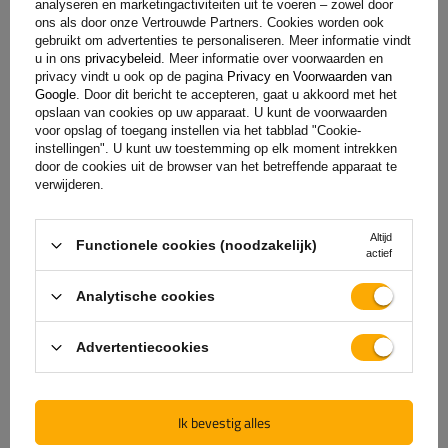
analyseren en marketingactiviteiten uit te voeren – zowel door
ons als door onze Vertrouwde Partners. Cookies worden ook
gebruikt om advertenties te personaliseren. Meer informatie vindt
u in ons
privacybeleid
. Meer informatie over voorwaarden en
privacy vindt u ook op de pagina
Privacy en Voorwaarden van
Google
. Door dit bericht te accepteren, gaat u akkoord met het
opslaan van cookies op uw apparaat. U kunt de voorwaarden
voor opslag of toegang instellen via het tabblad "Cookie-
instellingen". U kunt uw toestemming op elk moment intrekken
door de cookies uit de browser van het betreffende apparaat te
verwijderen.
De officiële webshop van
Altijd
Functionele cookies (noodzakelijk)
de fabrikant
actief
Analytische cookies
GARANTIE OP KWALITEIT EN AUTHENTICITEIT
Als u bij
UNITRAILER
koopt, kiest u ervoor om
Advertentiecookies
rechtstreeks bij de fabrikant te kopen. U bent er
100% zeker van dat het product origineel is en dat
de transactie volledig veilig is. Wij ontwerpen en
Ik bevestig alles
bouwen onze aanhangwagens zelf, daarom bieden