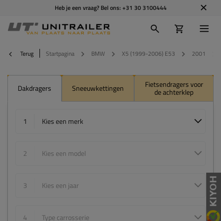
Heb je een vraag? Bel ons:
+31 30 3100444
Terug
Startpagina
BMW
X5 (1999-2006) E53
2001
Fietsendragers voor
Dakdragers
Sneeuwkettingen
de achterklep
1
Kies een merk
2
Kies een model
3
Kies een jaar
4
Type carrosserie