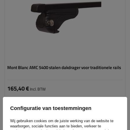
Mont Blanc AMC 5400 stalen dakdrager voor traditionele rails
165,40 €
Incl. BTW
Product beschikbaar in grote hoeveelheden
We verzenden al
11 augustus
Configuratie van toestemmingen
Aan
winkelwagen
Wij gebruiken cookies om de juiste werking van de website te
toevoegen
waarborgen, sociale functies aan te bieden, verkeer te