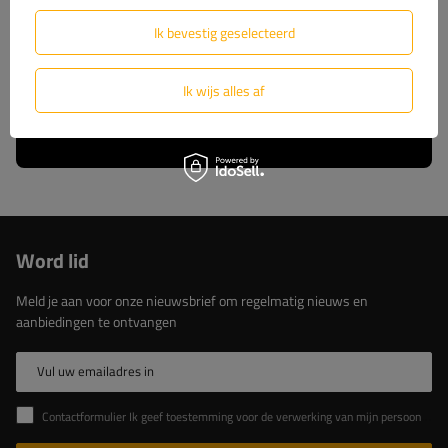
wij u volledige technische ondersteuning en
constante toegang tot originele reserveonderdelen.
Ik bevestig geselecteerd
Kies voor beproefde oplossingen van de marktleider.
Ik wijs alles af
Lees meer over ons
Word lid
Meld je aan voor onze nieuwsbrief om regelmatig nieuws en
aanbiedingen te ontvangen
Vul uw emailadres in
Contactformulier Ik geef toestemming voor de verwerking van mijn persoonlijke gegevens in het contactformulier in overeenstemming met de Verordening van het Europees Parlement en de Raad (EU)