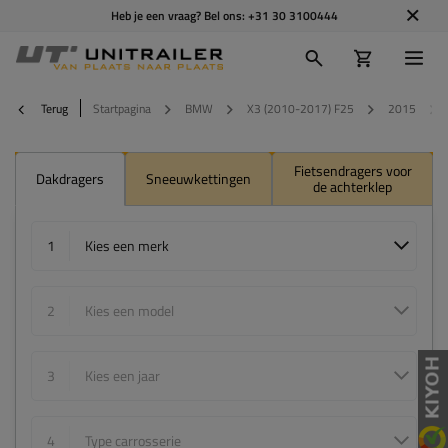
Heb je een vraag? Bel ons:
+31 30 3100444
Terug
Startpagina
BMW
X3 (2010-2017) F25
2015
Fietsendragers voor
Dakdragers
Sneeuwkettingen
de achterklep
1
Kies een merk
2
Kies een model
3
Kies een jaar
4
Type carrosserie