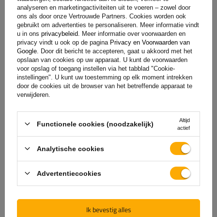
toevoegen
analyseren en marketingactiviteiten uit te voeren – zowel door
ons als door onze Vertrouwde Partners. Cookies worden ook
gebruikt om advertenties te personaliseren. Meer informatie vindt
u in ons
privacybeleid
. Meer informatie over voorwaarden en
privacy vindt u ook op de pagina
Privacy en Voorwaarden van
Google
. Door dit bericht te accepteren, gaat u akkoord met het
opslaan van cookies op uw apparaat. U kunt de voorwaarden
voor opslag of toegang instellen via het tabblad "Cookie-
instellingen". U kunt uw toestemming op elk moment intrekken
door de cookies uit de browser van het betreffende apparaat te
verwijderen.
De officiële webshop van
Altijd
Functionele cookies (noodzakelijk)
actief
de fabrikant
Analytische cookies
GARANTIE OP KWALITEIT EN AUTHENTICITEIT
Als u bij
UNITRAILER
koopt, kiest u ervoor om
Advertentiecookies
rechtstreeks bij de fabrikant te kopen. U bent er
100% zeker van dat het product origineel is en dat
de transactie volledig veilig is. Wij ontwerpen en
Ik bevestig alles