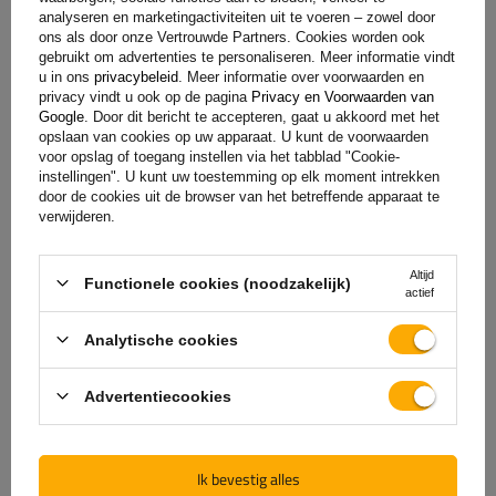
toevoegen
analyseren en marketingactiviteiten uit te voeren – zowel door
ons als door onze Vertrouwde Partners. Cookies worden ook
gebruikt om advertenties te personaliseren. Meer informatie vindt
u in ons
privacybeleid
. Meer informatie over voorwaarden en
privacy vindt u ook op de pagina
Privacy en Voorwaarden van
Google
. Door dit bericht te accepteren, gaat u akkoord met het
opslaan van cookies op uw apparaat. U kunt de voorwaarden
voor opslag of toegang instellen via het tabblad "Cookie-
instellingen". U kunt uw toestemming op elk moment intrekken
door de cookies uit de browser van het betreffende apparaat te
verwijderen.
De officiële webshop van
Altijd
Functionele cookies (noodzakelijk)
actief
de fabrikant
Analytische cookies
GARANTIE OP KWALITEIT EN AUTHENTICITEIT
Als u bij
UNITRAILER
koopt, kiest u ervoor om
Advertentiecookies
rechtstreeks bij de fabrikant te kopen. U bent er
100% zeker van dat het product origineel is en dat
de transactie volledig veilig is. Wij ontwerpen en
Ik bevestig alles