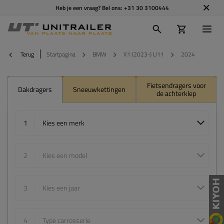
Heb je een vraag? Bel ons:
+31 30 3100444
Terug
Startpagina
BMW
X1 (2023-) U11
2024
Fietsendragers voor
Dakdragers
Sneeuwkettingen
de achterklep
1
Kies een merk
2
Kies een model
3
Kies een jaar
4
Type carrosserie