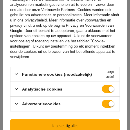
toevoegen
analyseren en marketingactiviteiten uit te voeren – zowel door
ons als door onze Vertrouwde Partners. Cookies worden ook
gebruikt om advertenties te personaliseren. Meer informatie vindt
u in ons
privacybeleid
. Meer informatie over voorwaarden en
privacy vindt u ook op de pagina
Privacy en Voorwaarden van
Google
. Door dit bericht te accepteren, gaat u akkoord met het
opslaan van cookies op uw apparaat. U kunt de voorwaarden
voor opslag of toegang instellen via het tabblad "Cookie-
instellingen". U kunt uw toestemming op elk moment intrekken
door de cookies uit de browser van het betreffende apparaat te
verwijderen.
De officiële webshop van
Altijd
Functionele cookies (noodzakelijk)
actief
de fabrikant
Analytische cookies
GARANTIE OP KWALITEIT EN AUTHENTICITEIT
Als u bij
UNITRAILER
koopt, kiest u ervoor om
Advertentiecookies
rechtstreeks bij de fabrikant te kopen. U bent er
100% zeker van dat het product origineel is en dat
de transactie volledig veilig is. Wij ontwerpen en
Ik bevestig alles