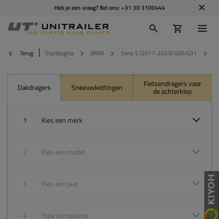
Heb je een vraag? Bel ons:
+31 30 3100444
Terug
Startpagina
BMW
Serie 5 (2017-2023) G30/G31
2
Fietsendragers voor
Dakdragers
Sneeuwkettingen
de achterklep
1
Kies een merk
2
Kies een model
3
Kies een jaar
4
Type carrosserie