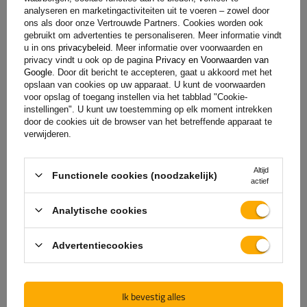
toevoegen
analyseren en marketingactiviteiten uit te voeren – zowel door
ons als door onze Vertrouwde Partners. Cookies worden ook
gebruikt om advertenties te personaliseren. Meer informatie vindt
u in ons
privacybeleid
. Meer informatie over voorwaarden en
privacy vindt u ook op de pagina
Privacy en Voorwaarden van
Google
. Door dit bericht te accepteren, gaat u akkoord met het
opslaan van cookies op uw apparaat. U kunt de voorwaarden
voor opslag of toegang instellen via het tabblad "Cookie-
instellingen". U kunt uw toestemming op elk moment intrekken
door de cookies uit de browser van het betreffende apparaat te
verwijderen.
De officiële webshop van
Altijd
Functionele cookies (noodzakelijk)
actief
de fabrikant
Analytische cookies
GARANTIE OP KWALITEIT EN AUTHENTICITEIT
Als u bij
UNITRAILER
koopt, kiest u ervoor om
Advertentiecookies
rechtstreeks bij de fabrikant te kopen. U bent er
100% zeker van dat het product origineel is en dat
de transactie volledig veilig is. Wij ontwerpen en
Ik bevestig alles