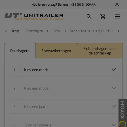
Heb je een vraag? Bel ons:
+31 30 3100444
Terug
Startpagina
BMW
Serie 5 (2010-2017) F10/F11
2
Fietsendragers voor
Dakdragers
Sneeuwkettingen
de achterklep
1
Kies een merk
2
Kies een model
3
Kies een jaar
4
Type carrosserie