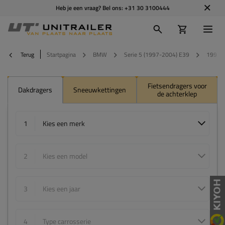
Heb je een vraag? Bel ons:
+31 30 3100444
Terug
Startpagina
BMW
Serie 5 (1997-2004) E39
1998
Fietsendragers voor
Dakdragers
Sneeuwkettingen
de achterklep
1
Kies een merk
2
Kies een model
3
Kies een jaar
4
Type carrosserie