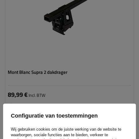
Mont Blanc Supra 2 dakdrager
89,99 €
Incl. BTW
Product beschikbaar in grote hoeveelheden
We verzenden al
10 augustus
Configuratie van toestemmingen
Aan
winkelwagen
Wij gebruiken cookies om de juiste werking van de website te
toevoegen
waarborgen, sociale functies aan te bieden, verkeer te