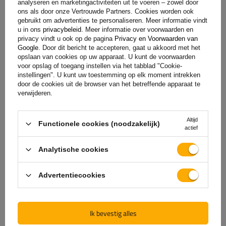
analyseren en marketingactiviteiten uit te voeren – zowel door
ons als door onze Vertrouwde Partners. Cookies worden ook
gebruikt om advertenties te personaliseren. Meer informatie vindt
u in ons
privacybeleid
. Meer informatie over voorwaarden en
privacy vindt u ook op de pagina
Privacy en Voorwaarden van
Google
. Door dit bericht te accepteren, gaat u akkoord met het
opslaan van cookies op uw apparaat. U kunt de voorwaarden
voor opslag of toegang instellen via het tabblad "Cookie-
instellingen". U kunt uw toestemming op elk moment intrekken
door de cookies uit de browser van het betreffende apparaat te
verwijderen.
De officiële webshop van
Altijd
Functionele cookies (noodzakelijk)
de fabrikant
actief
Analytische cookies
GARANTIE OP KWALITEIT EN AUTHENTICITEIT
Als u bij
UNITRAILER
koopt, kiest u ervoor om
Advertentiecookies
rechtstreeks bij de fabrikant te kopen. U bent er
100% zeker van dat het product origineel is en dat
de transactie volledig veilig is. Wij ontwerpen en
Ik bevestig alles
bouwen onze aanhangwagens zelf, daarom bieden