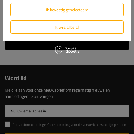
wij u volledige technische ondersteuning en
constante toegang tot originele reserveonderdelen.
Ik bevestig geselecteerd
Kies voor beproefde oplossingen van de marktleider.
Ik wijs alles af
Lees meer over ons
Word lid
Meld je aan voor onze nieuwsbrief om regelmatig nieuws en
aanbiedingen te ontvangen
Vul uw emailadres in
Contactformulier Ik geef toestemming voor de verwerking van mijn persoonlijke gegevens in het contactformulier in overeenstemming met de Verordening van het Europees Parlement en de Raad (EU)