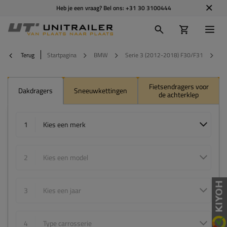
Heb je een vraag? Bel ons:
+31 30 3100444
Terug
Startpagina
BMW
Serie 3 (2012-2018) F30/F31
2
Fietsendragers voor
Dakdragers
Sneeuwkettingen
de achterklep
1
Kies een merk
2
Kies een model
3
Kies een jaar
4
Type carrosserie