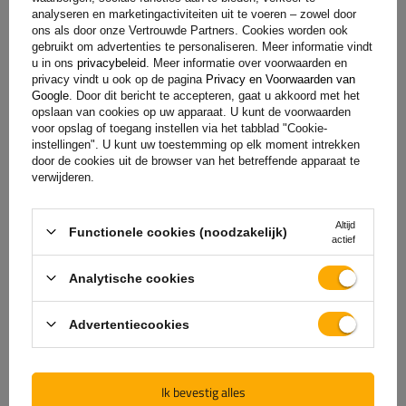
toevoegen
analyseren en marketingactiviteiten uit te voeren – zowel door
ons als door onze Vertrouwde Partners. Cookies worden ook
gebruikt om advertenties te personaliseren. Meer informatie vindt
u in ons
privacybeleid
. Meer informatie over voorwaarden en
privacy vindt u ook op de pagina
Privacy en Voorwaarden van
Google
. Door dit bericht te accepteren, gaat u akkoord met het
opslaan van cookies op uw apparaat. U kunt de voorwaarden
voor opslag of toegang instellen via het tabblad "Cookie-
instellingen". U kunt uw toestemming op elk moment intrekken
door de cookies uit de browser van het betreffende apparaat te
verwijderen.
De officiële webshop van
Altijd
Functionele cookies (noodzakelijk)
actief
de fabrikant
Analytische cookies
GARANTIE OP KWALITEIT EN AUTHENTICITEIT
Als u bij
UNITRAILER
koopt, kiest u ervoor om
Advertentiecookies
rechtstreeks bij de fabrikant te kopen. U bent er
100% zeker van dat het product origineel is en dat
de transactie volledig veilig is. Wij ontwerpen en
Ik bevestig alles