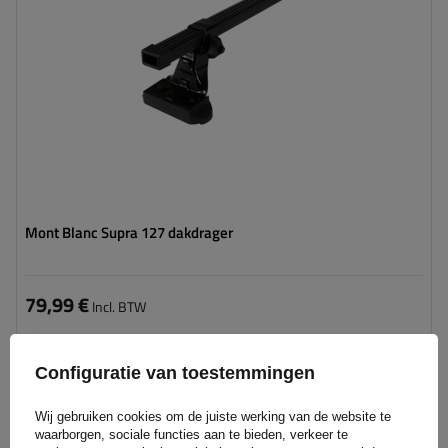
Mont Blanc Supra 127 dakdrager
79,99 €
Incl. BTW
Product beschikbaar in grote hoeveelheden
We verzenden al
11 augustus
Configuratie van toestemmingen
Aan
winkelwagen
Wij gebruiken cookies om de juiste werking van de website te
toevoegen
waarborgen, sociale functies aan te bieden, verkeer te