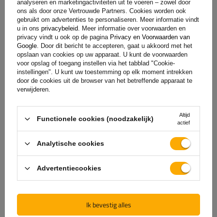
analyseren en marketingactiviteiten uit te voeren – zowel door
ons als door onze Vertrouwde Partners. Cookies worden ook
gebruikt om advertenties te personaliseren. Meer informatie vindt
u in ons
privacybeleid
. Meer informatie over voorwaarden en
privacy vindt u ook op de pagina
Privacy en Voorwaarden van
Google
. Door dit bericht te accepteren, gaat u akkoord met het
opslaan van cookies op uw apparaat. U kunt de voorwaarden
voor opslag of toegang instellen via het tabblad "Cookie-
instellingen". U kunt uw toestemming op elk moment intrekken
door de cookies uit de browser van het betreffende apparaat te
verwijderen.
De officiële webshop van
Altijd
Functionele cookies (noodzakelijk)
de fabrikant
actief
Analytische cookies
GARANTIE OP KWALITEIT EN AUTHENTICITEIT
Als u bij
UNITRAILER
koopt, kiest u ervoor om
Advertentiecookies
rechtstreeks bij de fabrikant te kopen. U bent er
100% zeker van dat het product origineel is en dat
de transactie volledig veilig is. Wij ontwerpen en
Ik bevestig alles
bouwen onze aanhangwagens zelf, daarom bieden