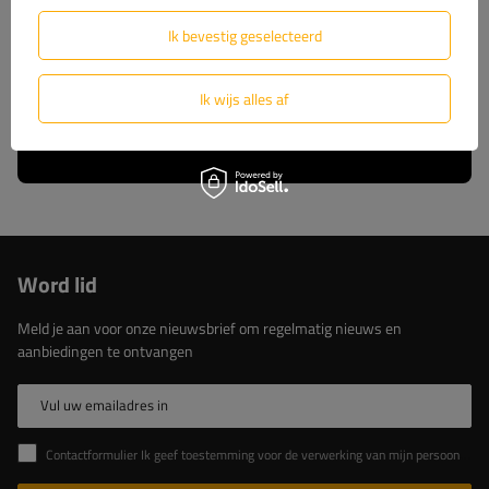
wij u volledige technische ondersteuning en
constante toegang tot originele reserveonderdelen.
Ik bevestig geselecteerd
Kies voor beproefde oplossingen van de marktleider.
Ik wijs alles af
Lees meer over ons
Word lid
Meld je aan voor onze nieuwsbrief om regelmatig nieuws en
aanbiedingen te ontvangen
Vul uw emailadres in
Contactformulier Ik geef toestemming voor de verwerking van mijn persoonlijke gegevens in het contactformulier in overeenstemming met de Verordening van het Europees Parlement en de Raad (EU)