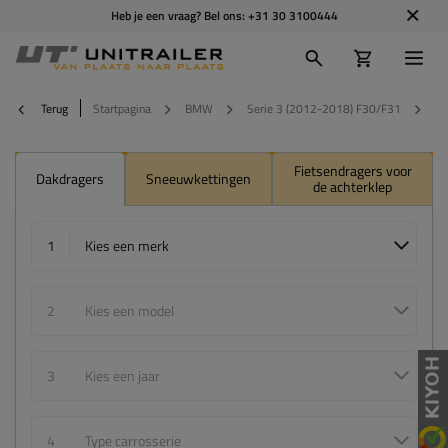
Heb je een vraag? Bel ons:
+31 30 3100444
Terug
Startpagina
BMW
Serie 3 (2012-2018) F30/F31
2
Fietsendragers voor
Dakdragers
Sneeuwkettingen
de achterklep
1
Kies een merk
2
Kies een model
3
Kies een jaar
4
Type carrosserie