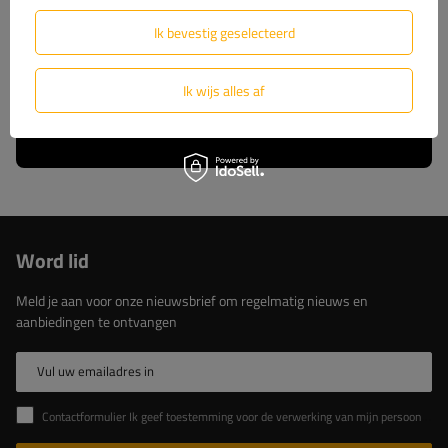
wij u volledige technische ondersteuning en
constante toegang tot originele reserveonderdelen.
Ik bevestig geselecteerd
Kies voor beproefde oplossingen van de marktleider.
Ik wijs alles af
Lees meer over ons
Word lid
Meld je aan voor onze nieuwsbrief om regelmatig nieuws en
aanbiedingen te ontvangen
Vul uw emailadres in
Contactformulier Ik geef toestemming voor de verwerking van mijn persoonlijke gegevens in het contactformulier in overeenstemming met de Verordening van het Europees Parlement en de Raad (EU)