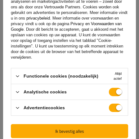
analyseren en marketingactiviteiten uit te voeren – zowel door
ons als door onze Vertrouwde Partners. Cookies worden ook
gebruikt om advertenties te personaliseren. Meer informatie vindt
u in ons
privacybeleid
. Meer informatie over voorwaarden en
privacy vindt u ook op de pagina
Privacy en Voorwaarden van
Google
. Door dit bericht te accepteren, gaat u akkoord met het
opslaan van cookies op uw apparaat. U kunt de voorwaarden
voor opslag of toegang instellen via het tabblad "Cookie-
instellingen". U kunt uw toestemming op elk moment intrekken
door de cookies uit de browser van het betreffende apparaat te
verwijderen.
De officiële webshop van
Altijd
Functionele cookies (noodzakelijk)
de fabrikant
actief
Analytische cookies
GARANTIE OP KWALITEIT EN AUTHENTICITEIT
Als u bij
UNITRAILER
koopt, kiest u ervoor om
Advertentiecookies
rechtstreeks bij de fabrikant te kopen. U bent er
100% zeker van dat het product origineel is en dat
de transactie volledig veilig is. Wij ontwerpen en
Ik bevestig alles
bouwen onze aanhangwagens zelf, daarom bieden