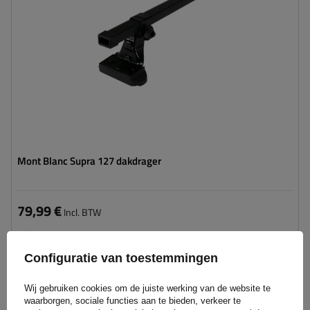
Mont Blanc Supra 127 dakdrager
79,99 €
Incl. BTW
Product beschikbaar in grote hoeveelheden
We verzenden al
11 augustus
Configuratie van toestemmingen
Aan
winkelwagen
Wij gebruiken cookies om de juiste werking van de website te
toevoegen
waarborgen, sociale functies aan te bieden, verkeer te