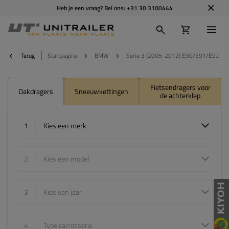
Heb je een vraag? Bel ons:
+31 30 3100444
Terug
Startpagina
BMW
Serie 3 (2005-2012) E90/E91/E92
Fietsendragers voor
Dakdragers
Sneeuwkettingen
de achterklep
1
Kies een merk
2
Kies een model
3
Kies een jaar
4
Type carrosserie