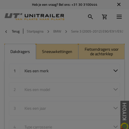
Heb je een vraag? Bel ons:
+31 30 3100444
Terug
Startpagina
BMW
Serie 3 (2005-2012) E90/E91/E92
Fietsendragers voor
Dakdragers
Sneeuwkettingen
de achterklep
1
Kies een merk
2
Kies een model
3
Kies een jaar
4
Type carrosserie