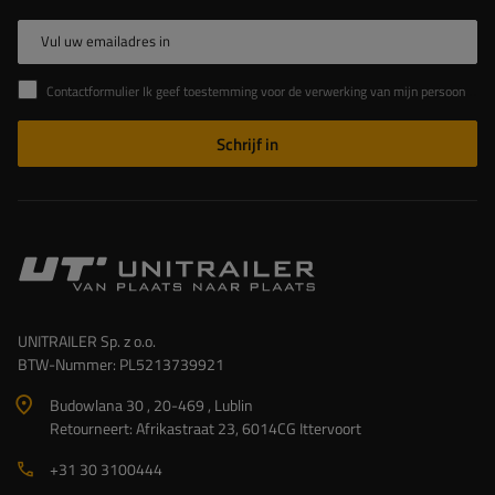
Vul uw emailadres in
Contactformulier Ik geef toestemming voor de verwerking van mijn persoonlijke gegevens in het contactformulier in overeenstemming met de Verordening van het Europees Parlement en de Raad (EU)
Schrijf in
UNITRAILER Sp. z o.o.
BTW-Nummer: PL5213739921
Budowlana 30 , 20-469 , Lublin
Retourneert: Afrikastraat 23, 6014CG Ittervoort
+31 30 3100444