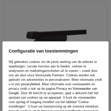
Configuratie van toestemmingen
Wij gebruiken cookies om de juiste werking van de website te
waarborgen, sociale functies aan te bieden, verkeer te
analyseren en marketingactiviteiten uit te voeren – zowel door
ons als door onze Vertrouwde Partners. Cookies worden ook
gebruikt om advertenties te personaliseren. Meer informatie vindt
u in ons
privacybeleid
. Meer informatie over voorwaarden en
Mont Blanc AMC 5400 stalen dakdrager voor traditionele rails
privacy vindt u ook op de pagina
Privacy en Voorwaarden van
Google
. Door dit bericht te accepteren, gaat u akkoord met het
opslaan van cookies op uw apparaat. U kunt de voorwaarden
165,40 €
voor opslag of toegang instellen via het tabblad "Cookie-
Incl. BTW
instellingen". U kunt uw toestemming op elk moment intrekken
door de cookies uit de browser van het betreffende apparaat te