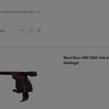
de hoeveelheid producten:
2
)
tie
Lijstweergave
Lijstweergave
Mont Blanc AMC 5002-S46 st
dakdrager