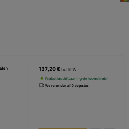
137,20 €
alen
Incl. BTW
Product beschikbaar in grote hoeveelheden
We verzenden al
10 augustus
Aan