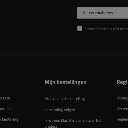
Vul uw emailadres in
Contactformulier Ik geef toestemming voor de verwer
Mijn bestellingen
Reg
plaats
Privac
Status van de bestelling
gramma
Verzen
verzending volgen
n bestelling
Regle
Ik wil een klacht indienen over het
product