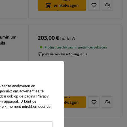
winkelwagen
toevoegen
203,00 €
luminium
Incl. BTW
ils
Product beschikbaar in grote hoeveelheden
We verzenden al
10 augustus
rkeer te analyseren en
gebruikt om advertenties te
Aan
ndt u ook op de pagina
Privacy
winkelwagen
uw apparaat. U kunt de
op elk moment intrekken door de
toevoegen