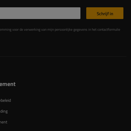
Schrijf in
king van mijn persoonlijke gegevens in het contactformulier in overeenstemming met de Verordening van het Europees Parlement en de Raad (EU)
lement
ybeleid
ding
ment