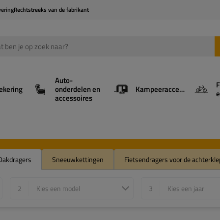
vering
Rechtstreeks van de fabrikant
Auto-
F
ekering
onderdelen en
Kampeeraccessoires
e
accessoires
Dakdragers
Sneeuwkettingen
Fietsendragers voor de achterkle
2
Kies een model
3
Kies een jaar