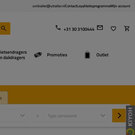
unitrailer@utrailer.nl
Contact
Loyaliteitsprogramma
Mijn account
+31 30 3100444
ietsendragers
Promoties
Outlet
n dakdragers
p
4
Type carrosserie