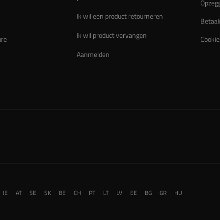
Opzegg
Ik wil een product retourneren
Betaal
Ik wil product vervangen
ure
Cookie
Aanmelden
IE
AT
SE
SK
BE
CH
PT
LT
LV
EE
BG
GR
HU