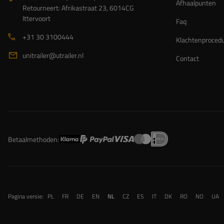
Afhaalpunten
Retourneert: Afrikastraat 23, 6014CG
Ittervoort
Faq
+31 30 3100444
Klachtenproced
unitrailer@utrailer.nl
Contact
Betaalmethoden:
Pagina versie:
PL
FR
DE
EN
NL
CZ
ES
IT
DK
RO
NO
UA