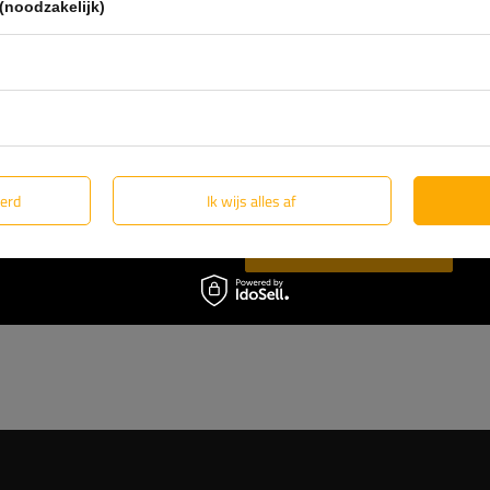
(noodzakelijk)
Als u bij
UNITRAILER
koopt, kies
webshop
bent er 100% zeker van dat het pro
Wij ontwerpen en bouwen onze a
technische ondersteuning en con
ant
voor beproefde oplossingen van d
eerd
Ik wijs alles af
Lees meer over ons