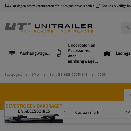
30 dagen om te retourneren
99% positieve reacties
Snelle en veilige le
Onderdelen en
Accessoires
Aanhangwagens
Ladingz
voor
aanhangwagens
Startpagina
BMW
Serie 3 (1998-2005) E46
2003
BEVESTIG EEN DAKDRAGER
EN ACCESSOIRES
1
Kies een merk