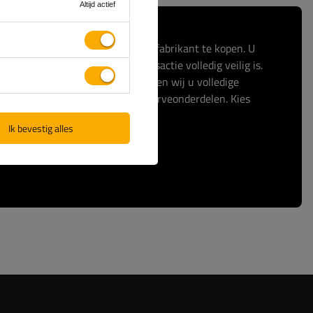
Altijd actief
t u ervoor om rechtstreeks bij de fabrikant te kopen. U
duct origineel is en dat de transactie volledig veilig is.
anhangwagens zelf, daarom bieden wij u volledige
stante toegang tot originele reserveonderdelen. Kies
e marktleider.
Ik bevestig alles