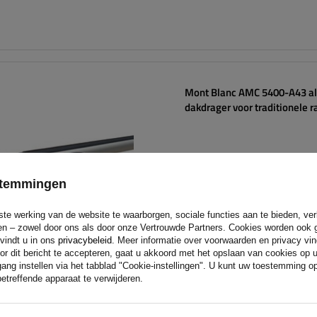
Mont Blanc AMC 5400-A43 a
dakdrager voor traditionele ra
estemmingen
ste werking van de website te waarborgen, sociale functies aan te bieden, ve
eren – zowel door ons als door onze Vertrouwde Partners. Cookies worden ook 
 vindt u in ons
privacybeleid
. Meer informatie over voorwaarden en privacy vi
or dit bericht te accepteren, gaat u akkoord met het opslaan van cookies op 
ang instellen via het tabblad "Cookie-instellingen". U kunt uw toestemming 
etreffende apparaat te verwijderen.