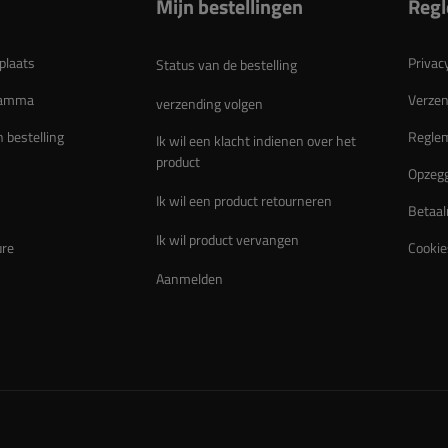
Mijn bestellingen
Reg
plaats
Privac
Status van de bestelling
gramma
Verzen
verzending volgen
n bestelling
Regle
Ik wil een klacht indienen over het
product
Opzegg
Ik wil een product retourneren
Betaal
Ik wil product vervangen
ure
Cookie
Aanmelden