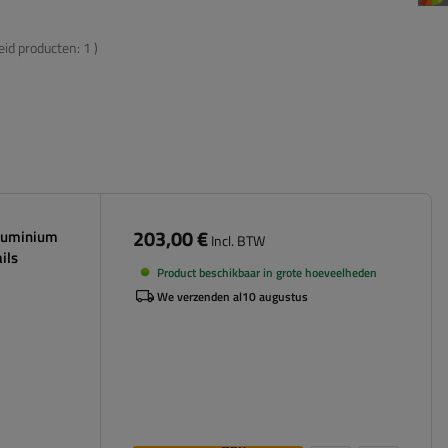
eid producten:
1
)
203,00 €
luminium
Incl. BTW
ils
Product beschikbaar in grote hoeveelheden
We verzenden al
10 augustus
Aan