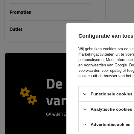
Promoties
Outlet
Configuratie van to
Wij gebruiken cookies om de jui
marketingactiviteiten uit te vo
personaliseren. Meer informatie
en Voorwaarden van Google
. Do
voorwaarden voor opslag of toeg
De officiële 
cookies uit de browser van het b
van de fabrik
Functionele cookies 
Analytische cookies
GARANTIE OP KWALITEIT EN AUTHENTICITEIT
Advertentiecookies