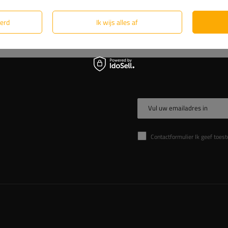
eerd
Ik wijs alles af
Vul uw emailadres in
Contactformulier Ik geef toestemming voor de verwer