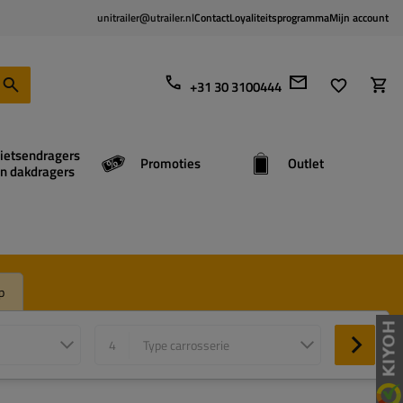
unitrailer@utrailer.nl
Contact
Loyaliteitsprogramma
Mijn account
+31 30 3100444
ietsendragers
Promoties
Outlet
n dakdragers
p
4
Type carrosserie