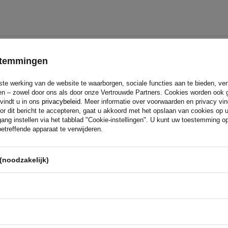
estemmingen
ste werking van de website te waarborgen, sociale functies aan te bieden, ve
eren – zowel door ons als door onze Vertrouwde Partners. Cookies worden ook 
 vindt u in ons
privacybeleid
. Meer informatie over voorwaarden en privacy vi
or dit bericht te accepteren, gaat u akkoord met het opslaan van cookies op 
Als u bij
UNITRAILER
koopt, kies
ang instellen via het tabblad "Cookie-instellingen". U kunt uw toestemming 
webshop
etreffende apparaat te verwijderen.
bent er 100% zeker van dat het pro
Wij ontwerpen en bouwen onze a
technische ondersteuning en con
ant
(noodzakelijk)
voor beproefde oplossingen van d
Lees meer over ons