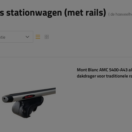
s stationwagen (met rails)
( de hoeveelh
tie
Lijstweergave
Lijstweergave
Mont Blanc AMC 5400-A43 a
dakdrager voor traditionele ra