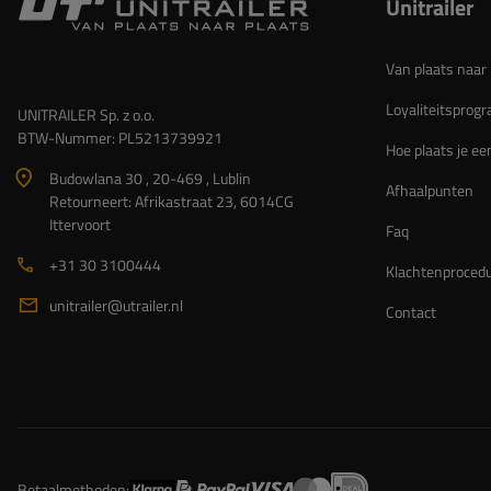
Unitrailer
Van plaats naar 
Loyaliteitspro
UNITRAILER Sp. z o.o.
BTW-Nummer: PL5213739921
Hoe plaats je ee
Budowlana 30 , 20-469 , Lublin
Afhaalpunten
Retourneert: Afrikastraat 23, 6014CG
Ittervoort
Faq
+31 30 3100444
Klachtenproced
unitrailer@utrailer.nl
Contact
Betaalmethoden: