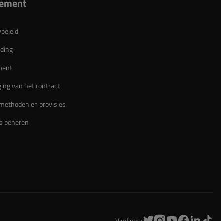
lement
ybeleid
ding
ment
ing van het contract
methoden en provisies
s beheren
Vind ons: