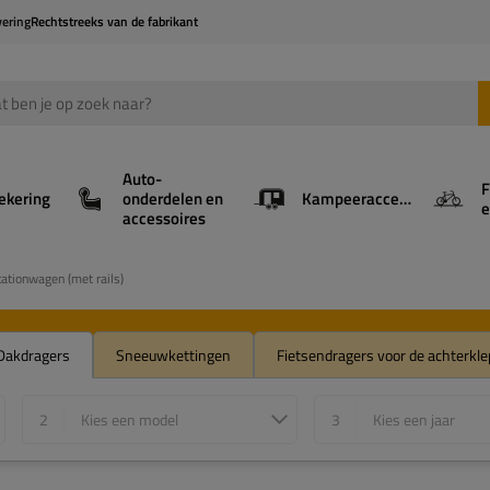
vering
Rechtstreeks van de fabrikant
Auto-
F
ekering
onderdelen en
Kampeeraccessoires
e
accessoires
ationwagen (met rails)
Dakdragers
Sneeuwkettingen
Fietsendragers voor de achterkle
2
Kies een model
3
Kies een jaar