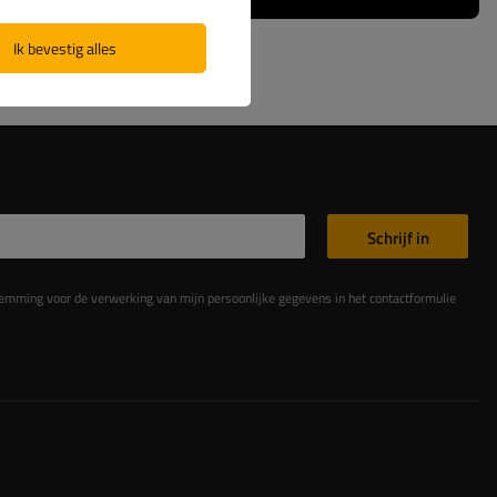
Ik bevestig alles
Schrijf in
king van mijn persoonlijke gegevens in het contactformulier in overeenstemming met de Verordening van het Europees Parlement en de Raad (EU)