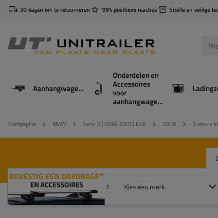
30 dagen om te retourneren
99% positieve reacties
Snelle en veilige le
Onderdelen en
Accessoires
Aanhangwagens
Ladingz
voor
aanhangwagens
Startpagina
BMW
Serie 3 (1998-2005) E46
2000
5-deurs st
BEVESTIG EEN DAKDRAGER
EN ACCESSOIRES
1
Kies een merk